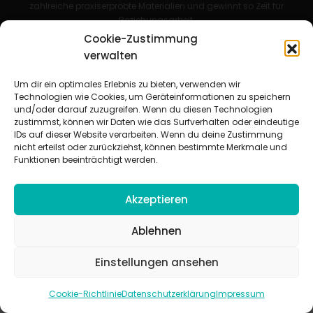
zahlreiche praxiserprobte Materialien und gewinnt so Zeit für
Beziehungsarbeit.
Cookie-Zustimmung
Beteiligte Verbände
verwalten
CVJM-Landesverband Bayern e. V.
|
CVJM-Gesamtverband in
Deutschland e. V.
Um dir ein optimales Erlebnis zu bieten, verwenden wir
CVJM-Westbund e. V.
|
Deutscher Jugendverband „Entschieden für
Technologien wie Cookies, um Geräteinformationen zu speichern
Christus“ e. V.
und/oder darauf zuzugreifen. Wenn du diesen Technologien
Evangelisches Jugendwerk in Württemberg
zustimmst, können wir Daten wie das Surfverhalten oder eindeutige
IDs auf dieser Website verarbeiten. Wenn du deine Zustimmung
nicht erteilst oder zurückziehst, können bestimmte Merkmale und
Funktionen beeinträchtigt werden.
Akzeptieren
© 2026 jugendarbeit.online
Impressum
|
Datenschutzerklärung
|
AGB
|
Cookie-Richtlinie (EU)
Ablehnen
Einstellungen ansehen
Cookie-Richtlinie
Datenschutzerklärung
Impressum