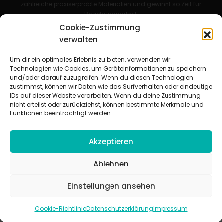
zahlreiche praxiserprobte Materialien und gewinnt so Zeit für
Beziehungsarbeit.
Cookie-Zustimmung
Beteiligte Verbände
verwalten
CVJM-Landesverband Bayern e. V.
|
CVJM-Gesamtverband in
Deutschland e. V.
Um dir ein optimales Erlebnis zu bieten, verwenden wir
CVJM-Westbund e. V.
|
Deutscher Jugendverband „Entschieden für
Technologien wie Cookies, um Geräteinformationen zu speichern
Christus“ e. V.
und/oder darauf zuzugreifen. Wenn du diesen Technologien
Evangelisches Jugendwerk in Württemberg
zustimmst, können wir Daten wie das Surfverhalten oder eindeutige
IDs auf dieser Website verarbeiten. Wenn du deine Zustimmung
nicht erteilst oder zurückziehst, können bestimmte Merkmale und
Funktionen beeinträchtigt werden.
Akzeptieren
© 2026 jugendarbeit.online
Impressum
|
Datenschutzerklärung
|
AGB
|
Cookie-Richtlinie (EU)
Ablehnen
Einstellungen ansehen
Cookie-Richtlinie
Datenschutzerklärung
Impressum