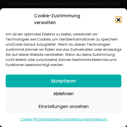
Erwachsenenarbeit. Auf
jo
findet man unkompliziert und schnell
zahlreiche praxiserprobte Materialien und gewinnt so Zeit für
Beziehungsarbeit.
Cookie-Zustimmung
verwalten
Beteiligte Verbände
CVJM-Landesverband Bayern e. V.
|
CVJM-Gesamtverband in
Um dir ein optimales Erlebnis zu bieten, verwenden wir
Deutschland e. V.
Technologien wie Cookies, um Geräteinformationen zu speichern
CVJM-Westbund e. V.
|
Deutscher Jugendverband „Entschieden für
und/oder darauf zuzugreifen. Wenn du diesen Technologien
Christus“ e. V.
zustimmst, können wir Daten wie das Surfverhalten oder eindeutige
Evangelisches Jugendwerk in Württemberg
IDs auf dieser Website verarbeiten. Wenn du deine Zustimmung
nicht erteilst oder zurückziehst, können bestimmte Merkmale und
Funktionen beeinträchtigt werden.
Akzeptieren
© 2026 jugendarbeit.online
Ablehnen
Impressum
|
Datenschutzerklärung
|
AGB
|
Cookie-Richtlinie (EU)
Einstellungen ansehen
Cookie-Richtlinie
Datenschutzerklärung
Impressum