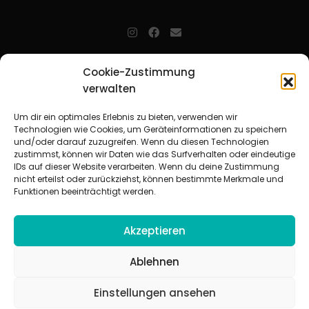
jugendarbeit.online
- kurz jo - ist der Online-Materialpool für
Cookie-Zustimmung
Mitarbeitende in der christlichen Kinder-, Jugend- und jungen
verwalten
Erwachsenenarbeit. Auf
jo
findet man unkompliziert und schnell
zahlreiche praxiserprobte Materialien und gewinnt so Zeit für
Beziehungsarbeit.
Um dir ein optimales Erlebnis zu bieten, verwenden wir
Technologien wie Cookies, um Geräteinformationen zu speichern
und/oder darauf zuzugreifen. Wenn du diesen Technologien
Beteiligte Verbände
zustimmst, können wir Daten wie das Surfverhalten oder eindeutige
CVJM-Landesverband Bayern e. V.
|
CVJM-Gesamtverband in
IDs auf dieser Website verarbeiten. Wenn du deine Zustimmung
Deutschland e. V.
nicht erteilst oder zurückziehst, können bestimmte Merkmale und
CVJM-Westbund e. V.
|
Deutscher Jugendverband „Entschieden für
Funktionen beeinträchtigt werden.
Christus“ e. V.
Evangelisches Jugendwerk in Württemberg
Akzeptieren
Ablehnen
Einstellungen ansehen
© 2026 jugendarbeit.online