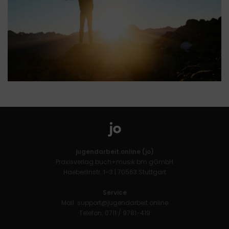
jugendarbeit.online (jo)
Praxisverlag buch+musik bm gGmbH
Haeberlinstr. 1–3 | 70563 Stuttgart
Service
Mail:
support@jugendarbeit.online
Telefon: 0711 / 9781-419