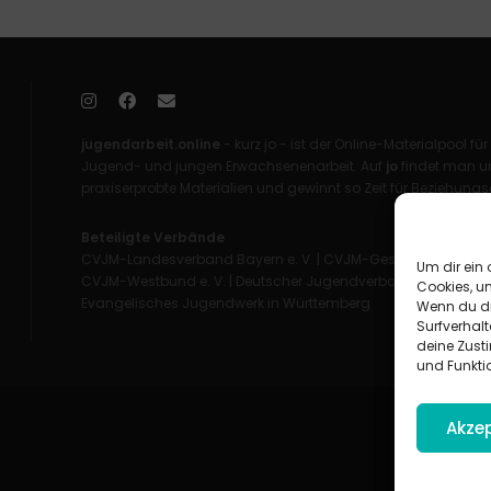
jugendarbeit.online
- kurz jo - ist der Online-Materialpool für
Jugend- und jungen Erwachsenenarbeit. Auf
jo
findet man un
praxiserprobte Materialien und gewinnt so Zeit für Beziehungsa
Beteiligte Verbände
CVJM-Landesverband Bayern e. V.
|
CVJM-Gesamtverband in 
Um dir ein 
CVJM-Westbund e. V.
|
Deutscher Jugendverband „Entschieden 
Cookies, u
Evangelisches Jugendwerk in Württemberg
Wenn du di
Surfverhalt
deine Zust
und Funkti
Akzep
Impress