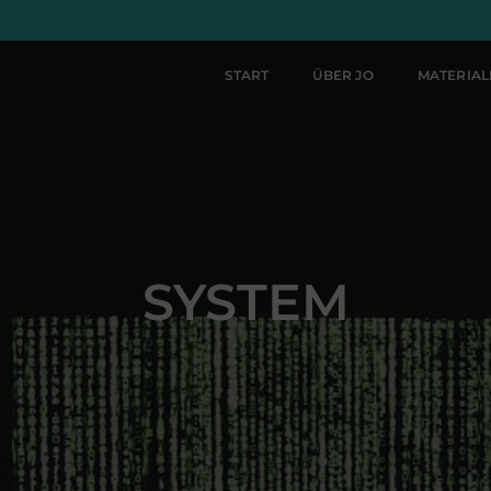
START
ÜBER JO
MATERIA
SYSTEM