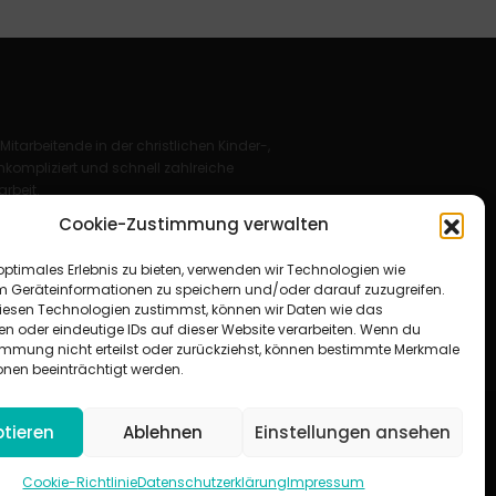
 Mitarbeitende in der christlichen Kinder-,
kompliziert und schnell zahlreiche
rbeit.
Cookie-Zustimmung verwalten
Deutschland e. V.
optimales Erlebnis zu bieten, verwenden wir Technologien wie
für Christus“ e. V.
m Geräteinformationen zu speichern und/oder darauf zuzugreifen.
esen Technologien zustimmst, können wir Daten wie das
en oder eindeutige IDs auf dieser Website verarbeiten. Wenn du
immung nicht erteilst oder zurückziehst, können bestimmte Merkmale
onen beeinträchtigt werden.
tieren
Ablehnen
Einstellungen ansehen
um
|
Datenschutzerklärung
|
AGB
|
Cookie-Richtlinie (EU)
Cookie-Richtlinie
Datenschutzerklärung
Impressum