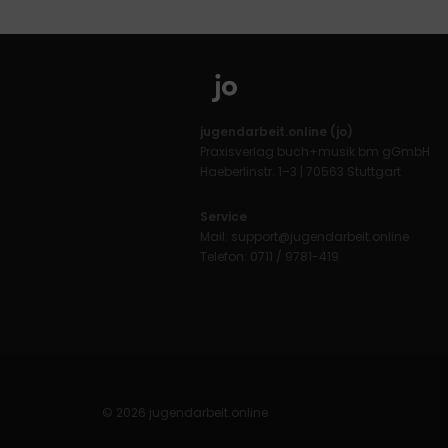
jugendarbeit.online (jo)
Praxisverlag buch+musik bm gGmbH
Haeberlinstr. 1–3 | 70563 Stuttgart
Service
Mail:
support@jugendarbeit.online
Telefon: 0711 / 9781-419
© 2026 jugendarbeit.online