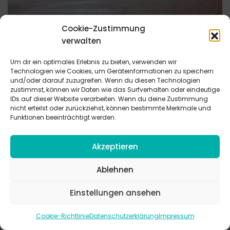
Cookie-Zustimmung
Gottverlassen
verwalten
Um dir ein optimales Erlebnis zu bieten, verwenden wir
Erfahrungen von Verlassenheit und Zweifel gehören zum
Technologien wie Cookies, um Geräteinformationen zu speichern
menschlichen Leben. Gleichzeitig bleibt die Hoffnung, dass
und/oder darauf zuzugreifen. Wenn du diesen Technologien
Klage gehört wird und dass auch in dunklen Zeiten Nähe
zustimmst, können wir Daten wie das Surfverhalten oder eindeutige
IDs auf dieser Website verarbeiten. Wenn du deine Zustimmung
und Hoffnung möglich sind.
nicht erteilst oder zurückziehst, können bestimmte Merkmale und
Funktionen beeinträchtigt werden.
Akzeptieren
Ablehnen
Einstellungen ansehen
Cookie-Richtlinie
Datenschutzerklärung
Impressum