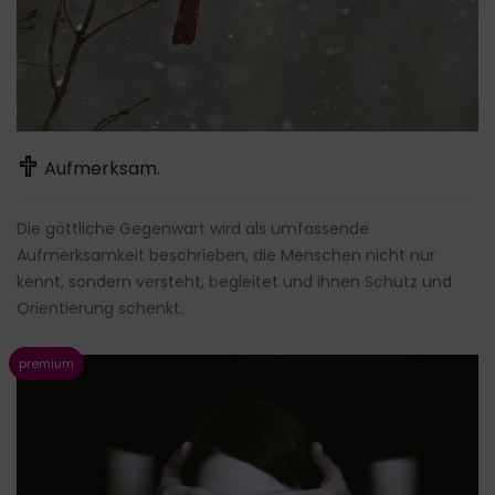
Aufmerksam.
Die göttliche Gegenwart wird als umfassende
Aufmerksamkeit beschrieben, die Menschen nicht nur
kennt, sondern versteht, begleitet und ihnen Schutz und
Orientierung schenkt.