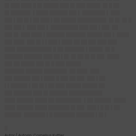
█▌███ ███▌█ █▌█████ ███ █▌███ ████▌ █▌█ ██
█▌██████▌ ▌████ ██████ ██▌▌ ███████▌▌ ███
██▌▌██ █▌▌██ ███ ▌██ █████ █████████▌ █▌█▌ █▌█
██▌██▌▌ ███ ██▌▌ █████████ ███ ██▌▌██▌ ██
██▌█▌ ███ ███▌▌██████ ██████▌█████ ██▌▌ ████
██▌███▌ ██▌█▌▌▌███ ▌███▌██ ██ ██▌███ ███
███▌███████████▌█ ██ ██████▌▌████▌ █▌█
██████ ██████ ███ ██ ▌█▌ █▌██ █▌█▌██▌ ████
██▌██ ████▌██▌█▌█ ███ █████
██████▌█████▌███████▌ ██ ███▌ ███
██▌█████▌██▌▌███▌█ ██▌██ ██▌ ██▌▌██
▌▌█████▌▌██ █▌▌██ ███ █████ █████ ██
██▌██████ ███ █▌██████ ███████████
███▌█████▌████ ██ ████████▌ ▌██ █████▌ ████
███▌█████▌████ ███████ █▌██▌ ███ ▌█ █▌▌██
█████▌ ███████ ▌█ ███████ ██████ ▌█▌▌
█
Autor / Autorin: Cornelius Kuttler