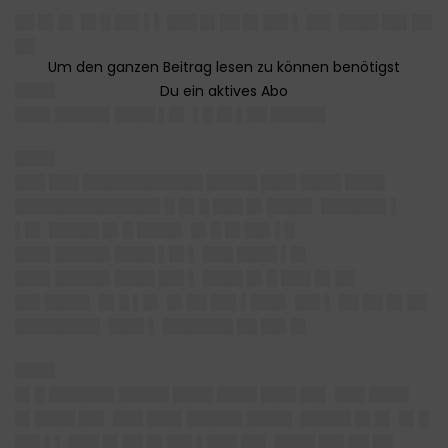
██ █▌█▌ █▌█ ██▌▌▌ ███ █▌██ █▌██▌▌ ██▌ ████ ██▌██
██
████
███▌█████▌████ ▌█▌ ▌█ █▌▌██ █████▌
████
███ ███ ████████████ █████ ███▌████ ████
██████████████▌█ █▌█ ███ █▌████▌ ██████▌▌
▌█▌ █████ █▌█ ████▌ █▌█ █▌██▌▌█
███▌█████▌████ ▌█▌▌ ███ ████ ▌█▌
███▌█████▌████ ██▌▌ ████ █▌█ ███ █▌██
██▌████▌ █▌█ ▌█▌ █▌██ ██▌▌███▌ ██▌▌ ██ ██ █▌██
████████▌ ███▌▌ ███████ ██ ██▌█▌
████
█▌█ ██████▌█████ ████ ████ ███▌██▌ ███ ████
█▌████ ██▌ ███ ███▌█████▌████▌ █████ █▌█▌ █▌█
██▌▌▌ ███ █▌██ █▌██▌▌███ ██▌ ████ ██▌██ ██