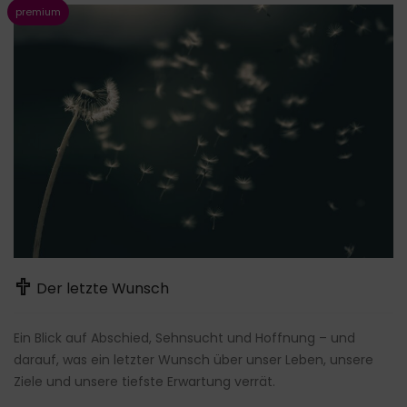
Der letzte Wunsch
Ein Blick auf Abschied, Sehnsucht und Hoffnung – und
darauf, was ein letzter Wunsch über unser Leben, unsere
Ziele und unsere tiefste Erwartung verrät.