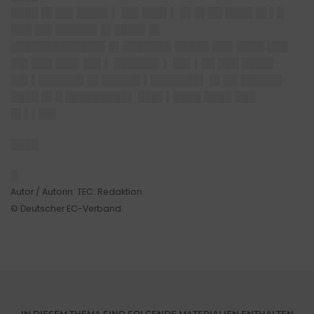
████ █▌██▌████▌▌ ██▌███▌▌ █▌█▌██ ████ █▌▌█
███ ██▌██████ █▌████▌█▌
█████████████▌█▌███████ █████ ███ ████ ███
██▌███ ███▌██▌▌ ██████▌▌ ██▌▌██ ███ ████▌
██▌▌██████▌█▌█████▌▌███████▌ █▌██ ██████
████ █▌█ █████████▌ ███▌▌████ ████ ███
█▌▌▌██▌
████
█
Autor / Autorin: TEC: Redaktion
© Deutscher EC-Verband
IN DIESEM THEMA SIND FOLGENDE MATERIALIEN ENTHALTEN