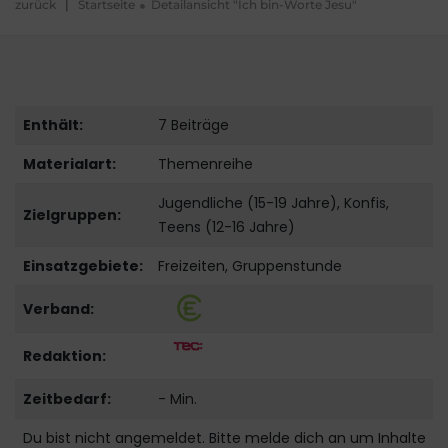
zurück
|
Startseite
Detailansicht "Ich bin-Worte Jesu"
Enthält:
7 Beiträge
Materialart:
Themenreihe
Jugendliche (15-19 Jahre), Konfis,
Zielgruppen:
Teens (12-16 Jahre)
Einsatzgebiete:
Freizeiten, Gruppenstunde
Verband:
Redaktion:
Zeitbedarf:
- Min.
Du bist nicht angemeldet. Bitte melde dich an um Inhalte