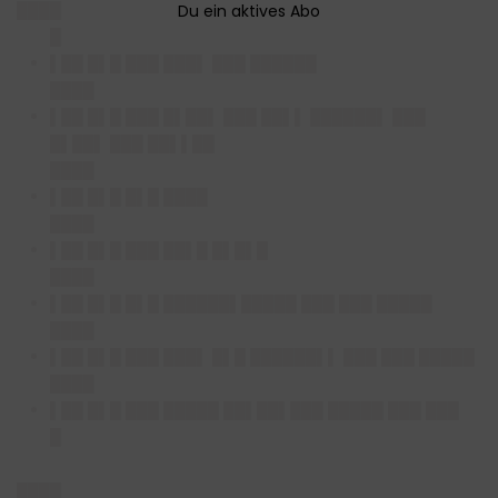
████
█
▌██ █▌█ ███ ███▌ ███ ██████
████
▌██ █▌█ ███ █▌██▌ ███ ██▌▌ ██████▌ ███
█▌██▌ ███ ██▌▌██
████
▌██ █▌█ █▌█ ████
████
▌██ █▌█ ███ ██▌█ █▌█▌█
████
▌██ █▌█ █▌█ ██████▌█████ ███ ███ █████
████
▌██ █▌█ ███ ███▌ █▌█ ██████▌▌ ███ ███ █████
████
▌██ █▌█ ███ █████ ██▌██▌███ █████ ███ ███
█
████