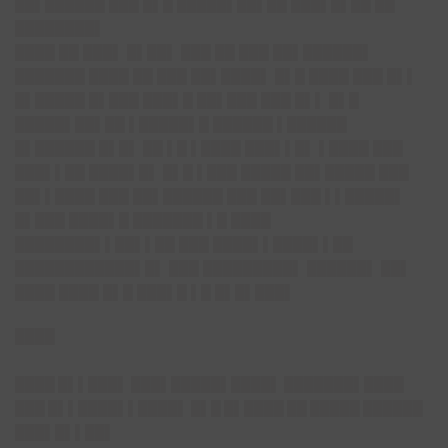
██▌██████ ███ █▌█ █████▌██▌██ ███▌█▌██ ██
████████▌
████ ██ ███▌ █▌██▌ ███ ██ ███ ██▌██████▌
███████ ████ ██ ███ ██▌████▌ █▌█ ████ ███ █▌▌
█▌█████ █▌███ ███▌█ ██▌███ ███ █▌▌ █▌█
█████▌██▌██ ▌█████▌█ ██████ ▌██████
█▌██████ █▌█▌ ██ ▌█ ▌████ ███▌▌█▌ ▌████ ███
███▌▌██ ████▌█▌ █▌█ ▌███ █████ ██▌█████ ███
██▌▌████ ███ ██▌██████ ███ ██▌███ ▌▌█████▌
█▌███ ████▌█ ███████ ▌█ ████
████████▌▌██▌▌██ ███ ████▌▌████▌▌██
████████████▌█▌ ███ █████████▌ ██████▌ ██▌
████ ████ █▌█ ███▌█ ▌█ █▌█▌███▌
████
████ █▌▌███▌ ███▌█████▌████▌ ███████▌████
███ █▌▌████▌▌████▌ █▌█ █▌████ ██ █████ ██████
███▌█▌▌██▌