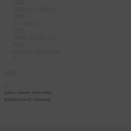
████
███████▌▌███▌██
████
█▌▌ ███▌▌█
████
████▌ ███ ██▌▌██
████
██▌███▌▌█████▌██
█
████
█
Autor / Autorin: Heiko Metz
© Deutscher EC-Verband