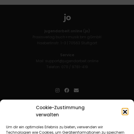
jugendarbeit.online (jo)
Praxisverlag buch+musik bm gGmbH
Haeberlinstr. 1–3 | 70563 Stuttgart
Service
Mail:
support@jugendarbeit.online
Telefon: 0711 / 9781-419
jugendarbeit.online
- kurz jo - ist der Online-Materialpool für
Cookie-Zustimmung
Mitarbeitende in der christlichen Kinder-, Jugend- und jungen
Erwachsenenarbeit. Auf
jo
findet man unkompliziert und schnell
verwalten
zahlreiche praxiserprobte Materialien und gewinnt so Zeit für
Beziehungsarbeit.
Um dir ein optimales Erlebnis zu bieten, verwenden wir
Technologien wie Cookies, um Geräteinformationen zu speichern