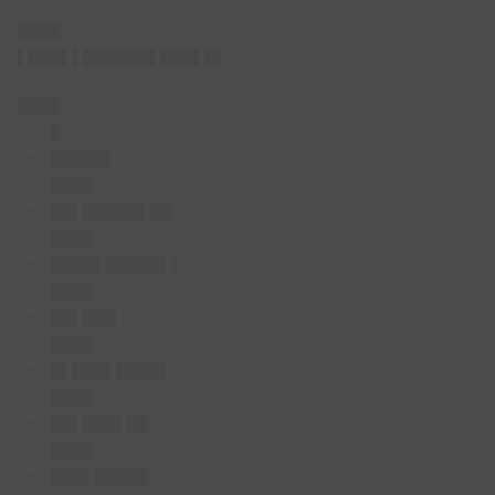
████
▌███▌▌██████▌███▌█▌
████
█
█████▌
████
██▌█████▌██
████
████▌█████▌▌
████
██▌███
████
█▌███▌████▌
████
██▌███▌██
████
███▌█████