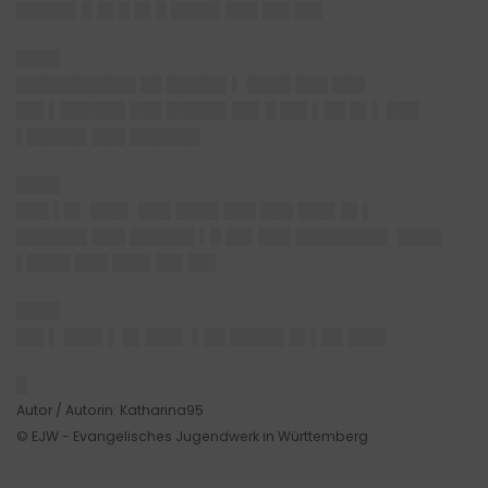
█████▌█ █▌█ █▌█ ████▌███ ██▌██▌
████
███████████ ██ █████▌▌ ████ ███ ███
██▌▌██████ ███ █████▌██▌█ ██▌▌██ █▌▌ ███
▌█████▌███ ██████▌
████
███ ▌█▌ ███▌ ███ ████ ███ ███ ███▌█▌▌
██████▌███ ██████ ▌█ ██▌███ ████████▌ ████
▌████ ███ ███▌██▌██▌
████
██▌▌ ███▌▌ █▌███▌ ▌██ █████ █▌▌██ ███▌
█
Autor / Autorin: Katharina95
© EJW - Evangelisches Jugendwerk in Württemberg