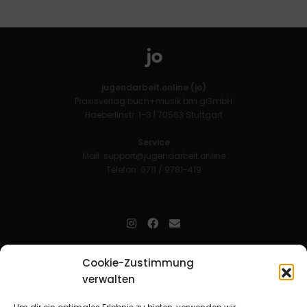
jugendarbeit.online (jo)
Praxisverlag buch+musik bm gGmbH
Haeberlinstr. 1–3 | 70563 Stuttgart
Service
Mail:
support@jugendarbeit.online
Telefon: 0711 / 9781-419
jugendarbeit.online
- kurz jo - ist der Online-Materialpool für
Cookie-Zustimmung
Mitarbeitende in der christlichen Kinder-, Jugend- und jungen
verwalten
Erwachsenenarbeit. Auf
jo
findet man unkompliziert und schnell
zahlreiche praxiserprobte Materialien und gewinnt so Zeit für
Beziehungsarbeit.