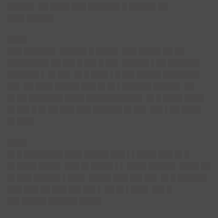
█████▌ ██ ████ ███ ██████▌█ █████▌██
███▌█████▌
████
███ ██████▌ █████▌█ ████▌ ███ ████▌██ ██
████████▌██ ██▌█ ██▌█ ██▌ █████▌▌██ ██████▌
██████▌▌ █▌██▌ █▌█ ███▌▌█ ██▌█████ ███████▌
██▌ ██ ███▌█████ ███ █▌█▌▌██████ █████▌ ██
█▌██ ███████ ████ ███████████▌ █▌█ ████ ████
█▌██▌█ █▌██ ███ ███ ██████ █▌██▌ ██▌▌██ ████
█▌███▌
████
█▌█ ████████ ███▌█████ ███ ▌▌████ ███ █▌█
█▌████ ████▌ ███ █▌████▌▌▌ ████ █████▌ ████ ██
█▌███ █████▌▌███▌ ████▌███ ██▌██▌ █▌█ ██████
███ ███ ██ ███ ██▌██▌▌ ██ █▌▌███▌ ██▌█
██▌█████ ██████ ████▌