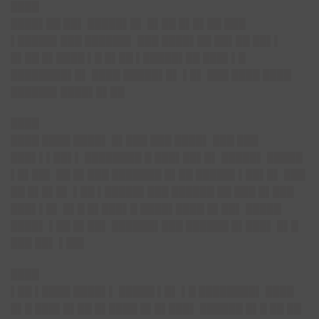
████
████▌██ ██▌ █████▌█▌ █▌██ █▌█▌██ ███
▌█████▌███ ██████▌ ███ ████▌██ ██▌██ ██▌▌
█▌██ █▌████ ▌█ █▌██ ▌█████▌██ ███▌▌█
████████▌█▌ ████ █████▌█▌ ▌█▌ ███ ████ ████
██████▌████▌█▌██
████
████ ████ ████▌ █▌███ ███ ████▌ ███ ███
███▌▌▌██▌▌ ████████ █ ███▌██▌█▌ █████▌ █████
▌█▌██▌ ██ █▌███ ███████ █▌██ █████▌▌██▌█▌ ███
██ █▌█▌█▌ ▌██ ▌█████▌███ ██████ ██ ███ █▌███
███▌▌█▌ █▌█ █▌███▌█ ████▌████ █▌██▌ █████
████▌ ▌██ █▌██▌ ██████▌███ ██████ █▌███▌ █▌█
███ ██▌ ▌██▌
████
▌██ ▌████ ████▌▌ █████ ▌█▌ ▌█ ████████▌ ████
█▌█ ███▌█▌██ █▌████ █▌█▌███▌ ██████ █▌█ ██ ██