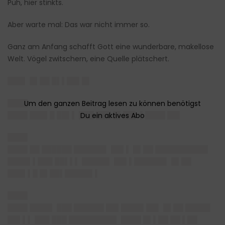
Puh, hier stinkts.
Aber warte mal: Das war nicht immer so.
Ganz am Anfang schafft Gott eine wunderbare, makellose
Welt. Vögel zwitschern, eine Quelle plätschert.
███▌ █▌██ █▌▌██▌█▌
████
████ ███▌█ ██▌▌ ███ ███ █▌██▌ ▌████ ██▌
████
████ ██ ██████ ██████▌ ██▌▌ █▌██ ██████████▌
████▌▌███ ██▌▌▌ █████▌ ██▌▌██████▌ █▌██
███▌▌█ █▌██▌█████▌▌
████
████ ████▌ ███ ██████ ██▌████▌██▌ █▌██ █████
██▌▌▌ ███ ███ █████████▌ ████ █▌▌██ ██ ▌██