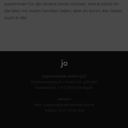
zusammen für die Ukraine beten können. Gerne könnt ihr
die Idee mit euren Familien teilen, aber ihr könnt das Gebet
auch in der
jugendarbeit.online (jo)
Praxisverlag buch+musik bm gGmbH
Haeberlinstr. 1–3 | 70563 Stuttgart
Service
Mail:
support@jugendarbeit.online
Telefon: 0711 / 9781-419