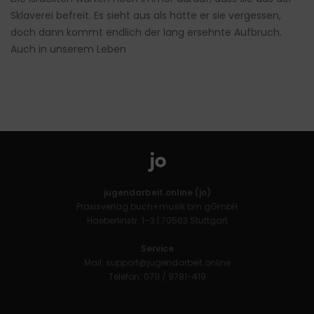
Sklaverei befreit. Es sieht aus als hätte er sie vergessen,
doch dann kommt endlich der lang ersehnte Aufbruch.
Auch in unserem Leben
jugendarbeit.online (jo)
Praxisverlag buch+musik bm gGmbH
Haeberlinstr. 1–3 | 70563 Stuttgart
Service
Mail:
support@jugendarbeit.online
Telefon: 0711 / 9781-419