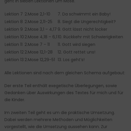
geht in sieben Lektionen um Mose.
Lektion 7
2.Mose 2,1-10
7. Da schwimmt ein Baby!
Lektion 8
2.Mose 2,11-25
8. Siegt die Ungerechtigkeit?
Lektion 9
2.Mose 3,1 – 4,17
9. Gott lässt nicht locker
Lektion 10
2.Mose 4,18 – 6,1
10. Rückkehr mit Schwierigkeiten
Lektion 11
2.Mose 7 – 11
11. Gott wird siegen
Lektion 12
2.Mose 12,1-28
12. Gott rettet uns!
Lektion 13
2.Mose 12,29-51
13. Los geht’s!
Alle Lektionen sind nach dem gleichen Schema aufgebaut:
Der erste Teil enthält exegetische Überlegungen, sowie
Gedanken über Auswirkungen des Textes für mich und für
die Kinder.
Im zweiten Teil geht es um die praktische Umsetzung.
Dabei werden mehrere Methoden und Möglichkeiten
vorgestellt, wie die Umsetzung aussehen kann. Zur