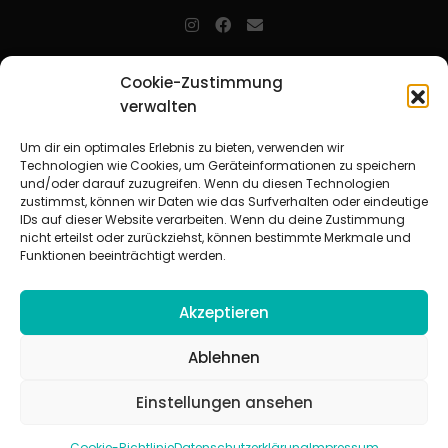
jugendarbeit.online
- kurz jo - ist der Online-Materialpool für
Cookie-Zustimmung
Mitarbeitende in der christlichen Kinder-, Jugend- und jungen
Erwachsenenarbeit. Auf
jo
findet man unkompliziert und schnell
verwalten
zahlreiche praxiserprobte Materialien und gewinnt so Zeit für
Beziehungsarbeit.
Um dir ein optimales Erlebnis zu bieten, verwenden wir
Technologien wie Cookies, um Geräteinformationen zu speichern
und/oder darauf zuzugreifen. Wenn du diesen Technologien
Beteiligte Verbände
zustimmst, können wir Daten wie das Surfverhalten oder eindeutige
CVJM-Landesverband Bayern e. V.
|
CVJM-Gesamtverband in
IDs auf dieser Website verarbeiten. Wenn du deine Zustimmung
Deutschland e. V.
nicht erteilst oder zurückziehst, können bestimmte Merkmale und
CVJM-Westbund e. V.
|
Deutscher Jugendverband „Entschieden für
Funktionen beeinträchtigt werden.
Christus“ e. V.
Evangelisches Jugendwerk in Württemberg
Akzeptieren
Ablehnen
Einstellungen ansehen
© 2026 jugendarbeit.online
Impressum
|
Datenschutzerklärung
|
AGB
|
Cookie-Richtlinie (EU)
Cookie-Richtlinie
Datenschutzerklärung
Impressum