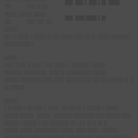
██▌ ██▌▌ ██▌▌█▌ ███▌
██
██▌█▌██
███▌▌██
█▌████
██▌ ███ ███▌▌█▌
██
██▌██▌██
████
█▌▌█ ███▌▌████ █▌██ ████ ███ █▌█▌████ ██████
████████▌▌
████
███ ███▌█ ██▌▌ ██▌███▌▌ █████▌▌████
█████▌███████▌ ███▌█ ████████ █████
████▌███████ ███ ███▌██ ████ █▌██ ███ ████ █▌█
█▌████▌
████
▌█ ███▌▌██ ██▌▌ ███▌ ██ ██ █▌█ ████▌▌████
████▌████▌ ████▌ ██████ ███████ ██▌█████ ███
████▌▌████▌▌██ ██████▌█▌▌▌▌ █▌█ █▌█
████▌████ ████████ ████▌ ███ ███▌▌█████
█▌████ █▌████▌███ ██▌█████▌██▌▌███ █▌████▌█