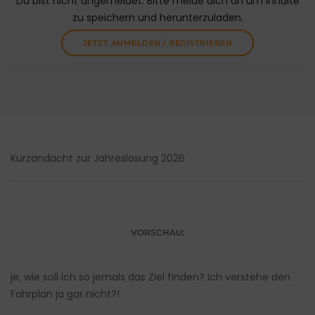
Du bist nicht angemeldet. Bitte melde dich an um Inhalte
zu speichern und herunterzuladen.
JETZT ANMELDEN / REGISTRIEREN
Kurzandacht zur Jahreslosung 2026
VORSCHAU:
je, wie soll ich so jemals das Ziel finden? Ich verstehe den
Fahrplan ja gar nicht?!