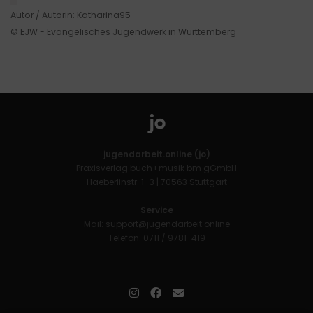
Autor / Autorin: Katharina95
© EJW - Evangelisches Jugendwerk in Württemberg
jugendarbeit.online (jo)
Praxisverlag buch+musik bm gGmbH
Haeberlinstr. 1–3 | 70563 Stuttgart
Service
Mail:
support@jugendarbeit.online
Telefon: 0711 / 9781-419