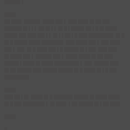
█████▌▌
████
██ ███▌ █████▌ ████ ██▌▌ ███ ███▌█▌██ ██▌
██████ █▌▌▌▌ ██ █▌▌▌ █▌█ ▌████▌██ ▌█ █▌████
████▌██▌███ ██▌▌▌ █▌▌▌██ ▌█ ███ ████████▌ █▌█
█▌█ ████▌████ ███████▌ ███ ████ ██▌▌ ██▌███▌
██▌▌ ██▌ █▌█ ███▌██▌▌█ █████ █▌▌██▌ ███ ███
█▌████ ██▌▌ █████▌██▌▌ ████ ████ █▌██ ███
█████ ▌████ █▌████ ████████▌▌ ██▌ █████ ███
█▌██ █████ ███ █████ █████ █▌█ ████ █▌▌█ ██▌
████████▌
████
███ ██ ▌█▌ ████ █▌█ ██████▌█████ █▌████ ████
█▌█ ██▌███████▌▌ █▌███▌ ▌██ █████ █▌▌██ ███▌
████
█