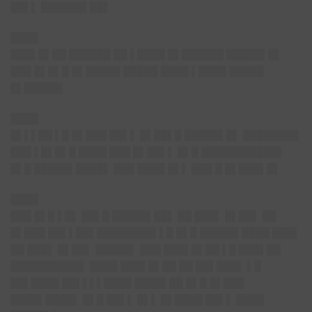
██▌▌ ██████▌██▌
████
███▌█▌██ ██████ ██ ▌████ █▌██████ █████▌█▌
███ █▌█▌█ █▌█████ █████ ████ ▌████ █████
█▌█████▌
████
█▌▌▌██ ▌█ █▌███ ██▌▌ █▌██▌█ █████▌█▌ ████████
███ ▌█▌█▌█ ████ ███ █▌██▌▌ █▌█ ███████████▌
█▌█ █████▌████▌ ███ ████ █▌▌ ███ █ █▌███▌█▌
████
███ █▌█ ▌█▌ ██▌█ █████▌██▌ ██ ███▌ █▌██▌ ██
█▌███ ██▌▌██▌████████▌▌█ █▌█ █████▌████ ███▌
██ ███▌ █▌██▌ █████▌ ███ ███▌█▌██ ▌█ ███▌██
██████████▌ ████ ███▌█▌██ ██ ██▌███▌ ▌█
██▌████ ██▌▌▌▌████ ████▌██ █▌█ █▌███
████▌████▌ █▌█ ██▌▌ █▌▌ █▌████ ██▌▌ ████