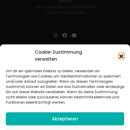
Service
Mail:
support@jugendarbeit.online
Telefon: 0711 / 9781-419
jugendarbeit.online
- kurz jo - ist der Online-Materialpool für
Cookie-Zustimmung
Mitarbeitende in der christlichen Kinder-, Jugend- und jungen
verwalten
Erwachsenenarbeit. Auf
jo
findet man unkompliziert und schnell
zahlreiche praxiserprobte Materialien und gewinnt so Zeit für
Beziehungsarbeit.
Um dir ein optimales Erlebnis zu bieten, verwenden wir
Technologien wie Cookies, um Geräteinformationen zu speichern
und/oder darauf zuzugreifen. Wenn du diesen Technologien
Beteiligte Verbände
zustimmst, können wir Daten wie das Surfverhalten oder eindeutige
CVJM-Landesverband Bayern e. V.
|
CVJM-Gesamtverband in
IDs auf dieser Website verarbeiten. Wenn du deine Zustimmung
Deutschland e. V.
nicht erteilst oder zurückziehst, können bestimmte Merkmale und
CVJM-Westbund e. V.
|
Deutscher Jugendverband „Entschieden für
Funktionen beeinträchtigt werden.
Christus“ e. V.
Evangelisches Jugendwerk in Württemberg
Akzeptieren