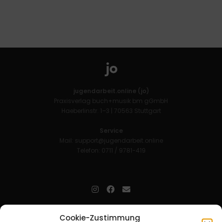
jugendarbeit.online (jo)
Praxisverlag buch+musik bm gGmbH
Haeberlinstr. 1–3 | 70563 Stuttgart
Service
Mail:
support@jugendarbeit.online
Telefon: 0711 / 9781-419
jugendarbeit.online
- kurz jo - ist der Online-Materialpool für
Cookie-Zustimmung
Mitarbeitende in der christlichen Kinder-, Jugend- und jungen