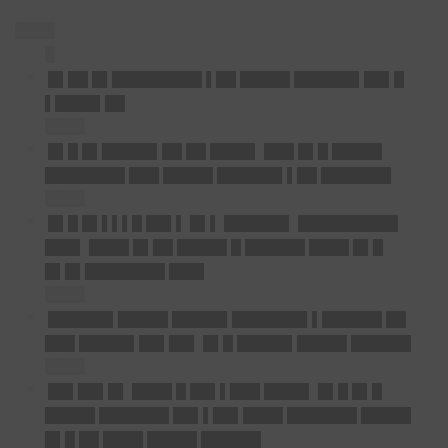
████
█
█▌██ █▌█████████ ▌██ █████ ██████▌██▌█
▌████▌██
████
█▌█ █▌█████▌██ ██ ████▌ ███ █▌█ █████
████████ ███ █████ ██████▌▌██ ███████
████
█▌█ █▌▌▌▌█ ██▌▌ █▌▌ ██████▌ ██████████
███▌ ████ █▌██ █████ █ ██████ ████ █▌█
█▌█▌████████ ███▌
████
██████▌█████ █████▌███████▌▌██████ ██
███ █████▌██▌██▌ █▌█ █████▌█████ ██████
████
██▌██▌█▌ ████ █ ██▌▌███ ████▌ █▌█ █▌█
█████ ███████ ██▌▌██▌████ ███████ █████
█▌█ ██ ████ █████ ██████