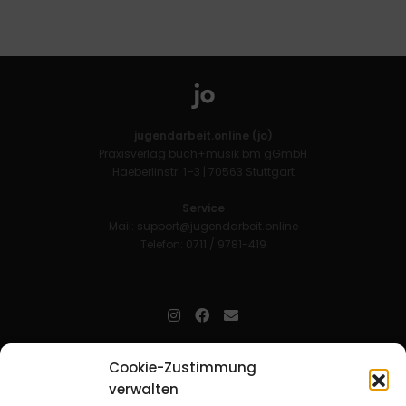
jugendarbeit.online (jo)
Praxisverlag buch+musik bm gGmbH
Haeberlinstr. 1–3 | 70563 Stuttgart
Service
Mail:
support@jugendarbeit.online
Telefon: 0711 / 9781-419
jugendarbeit.online
- kurz jo - ist der Online-Materialpool für
Cookie-Zustimmung
Mitarbeitende in der christlichen Kinder-, Jugend- und jungen
Erwachsenenarbeit. Auf
jo
findet man unkompliziert und schnell
verwalten
zahlreiche praxiserprobte Materialien und gewinnt so Zeit für