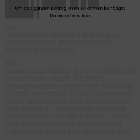
████▌▌▌████▌ █▌█ ██
█████▌▌
████
▌█ ███ ████████▌██ █▌███▌ ▌██ █▌██ ▌█▌▌█
████████▌███████▌██████ ████ █████▌▌
██▌█████▌██ ███ ███▌███▌
████
███████▌██ ███ █████▌█▌ █▌█ █▌█ █▌████ ███ ███
██▌█████▌███▌▌ ██████▌ █▌█▌██ ██▌█
████████████████▌█ ███ ██▌█████▌██████████▌
█▌▌▌███▌▌████ ██████▌ █▌██▌█▌▌██ █▌███ █▌██▌
█▌█ ▌█▌ ███ █████▌███▌█████ ██▌█▌██████ ███
█████ ███████ █▌▌ ███ ██▌▌██ ██ ▌███ ██████
███ ██▌█████▌██ ▌ ██ ▌▌██▌ █▌█ ████▌▌▌██████
███ █▌█ ██████ █▌████ ███ █████ █████████
█▌████ ██████ █████ █▌█ █▌▌ ███ █▌█████ ████▌