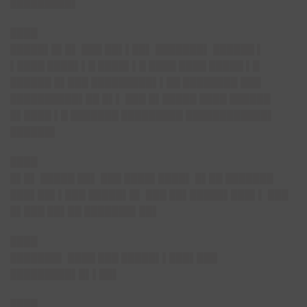
█████████▌
████
█████▌█▌█▌ ███ ██▌▌██▌ ███████▌ ██████ ▌
▌████ ████▌▌█ ████▌▌█ ████ ████ █████ ▌█
██████ █▌███ █████████▌▌██ ████████ ███
██████████▌██ █▌▌ ███ █▌█████ ████ ██████
█▌████ ▌█ ███████ █████████ ████████████▌
██████▌
████
█▌█▌ █████ ██▌ ███ ████▌████▌ █▌██ ███████
███▌██▌▌███ █████▌█▌ ███ ██▌█████▌███▌▌ ███
█▌███ ██▌██ ███████▌██▌
████
███████▌ ████ ███ █████▌▌███▌███
█████████▌█▌▌██▌
████