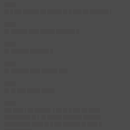
████
█▌█ ██▌█████▌██ █████ █▌█ ███ ██ ██████▌▌
████
█▌ █████▌███▌█████ ██████▌█
████
█▌ ██████ ██████▌█
████
█▌ ██████ ███▌█████▌███
████
█▌ █▌███ ████▌████▌
████
██▌███▌▌██ █████▌ ▌██ █▌█ ██▌██ ████
█████████ █▌▌ █▌█████ ██████▌██████
█████████ ████ █▌█ ██▌██████ █▌███▌█