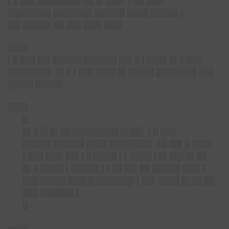
▌█ ███ ████████▌██ █▌███▌ ▌██ ███▌
████████▌███████▌██████ ████ █████▌▌
██▌█████▌██ ███ ███▌███▌
████
▌█ ███ ██▌█████▌██████▌██▌█ ▌████ █▌█ ███
████████▌ █▌█ ▌███ ████ █▌█████ ████████ ███
█████ █████▌
████
█
█▌█ █▌█▌██
█████████ █▌██▌ ▌█ ███
█████▌██████ ████ ████████▌ ██ ██▌█ ████
▌███ ███▌██▌▌█ ████▌▌▌ ████ ▌█▌███ █▌██
█▌█ ████▌▌█████▌▌▌██ ██▌██ █████▌███▌▌
███ █████ ███▌█ ███████▌▌██▌ ████ █▌██ ██
███ ██████▌▌
█