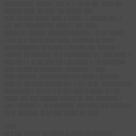
█████████▌ █████▌ ███ █▌▌▌██ █▌██▌ ████ ██▌
██████ ███▌ ██ ███▌ ██ █████▌███
███▌█████▌████▌ ███▌█ ████▌▌▌ █████▌██▌▌▌
██▌██▌▌██████▌██▌███▌▌▌ ██▌████
████▌█▌▌█████▌ █████████████▌▌ █▌██ █████▌
▌█ █▌█▌▌ ███ █▌███▌████▌ ███████ █▌████
███████████▌ █▌█ ███▌█ █████▌██▌ ███ ██▌▌
█████▌ ██ ██████▌ █▌█ █████████ █▌▌ ███ ████▌█
███ ██▌▌▌ █▌██ ███ ██▌▌██ ████▌█ ▌█ ████████
███▌█████ ██ ███████▌ ███████▌▌▌███
███▌██████▌ ██████████ ███ ████▌▌██████▌
███▌▌▌ ██ ████ ██████ █▌▌█ █▌▌ █▌█▌ ██████████
████████▌▌ █▌█ █▌█ █▌██ ▌███▌█ ████▌█▌▌██
████▌██▌ ███ ██████ █████▌█▌ ███ ███████▌▌
██▌▌ █████▌▌▌ █▌█ ██████▌ ███ ████ ███ ███████
█▌█▌ ██████▌ █▌█ ▌███ ████▌█▌▌███▌
████
█▌█ ██▌█████▌██ █████ █▌█ ███ ██ ██████▌▌