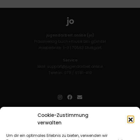
jugendarbeit.online (jo)
Praxisverlag buch+musik bm gGmbH
Haeberlinstr. 1–3 | 70563 Stuttgart
Service
Mail:
support@jugendarbeit.online
Telefon: 0711 / 9781-419
jugendarbeit.online
- kurz jo - ist der Online-Materialpool für
Cookie-Zustimmung
Mitarbeitende in der christlichen Kinder-, Jugend- und jungen
verwalten
Erwachsenenarbeit. Auf
jo
findet man unkompliziert und schnell
zahlreiche praxiserprobte Materialien und gewinnt so Zeit für
Beziehungsarbeit.
Um dir ein optimales Erlebnis zu bieten, verwenden wir