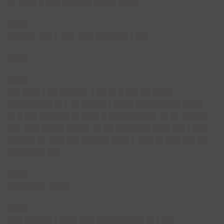
█▌ ███▌█ ███ ██████ ████▌████
████
█████▌ ██▌▌ ██▌ ███ ██████▌▌██▌
████
████
██▌███▌▌██ █████▌ ▌██ █▌█ ██▌██ ████
█████████ █▌▌ █▌█████ ▌████ █████████ ████
█▌█ ██▌██████ █▌███▌█ █████████▌ █▌█▌ █████
██▌ ███ ████▌████▌ █▌██ ███████ ███▌██▌▌███
█████▌█▌ ███ ██▌█████▌███▌▌ ███ █▌███ ██▌██
███████▌██▌
████
███████▌ ████
████
███ █████▌▌███▌███ █████████▌█▌▌██▌