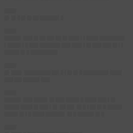
████
█▌ █▌█ █▌█▌██ ██████▌█
████
█████▌ ███ █▌██ ██▌██ █▌███▌▌▌████ ████████▌
▌████▌▌█ ███ ███████ ███ ███▌▌█▌███ ███ █▌▌▌
█████ █▌█ █████████
████
█▌ ███▌ █████████ ██▌█ ▌█▌█▌█ ████████▌████
███ ██▌█████▌███
████
█████▌ ███ ████▌ █▌███ ████▌█ ████ ███ ▌█▌
█████ ████ █▌███ ▌█▌ ██ ██▌ █▌█ ▌██ █▌█ █████
████▌█▌▌█ ████ ██████▌ █▌█ █████▌█▌█
████