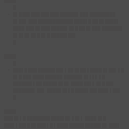
████
█
█▌█ ██▌███ ███ ███ ██████▌███
█████████
█▌██▌ ███ ████████████ ████▌█ ██ █▌████▌
████ ███ █▌███ █████▌ █▌█ ██ █▌███ ███████
█▌█▌█▌ █▌█ █▌█ █████▌██▌
█
████
█
███▌█ ███ ██████
██▌▌██ █▌██ ▌████ █▌██▌ ▌█
█▌█ ███ ████ ██████ ██████▌█▌▌▌▌ ▌█
██████▌▌██ █████ █▌█▌ ████ ██▌▌ █▌█ ██▌
███████▌ ██▌ █████ █▌▌█ ████▌██▌███▌▌██▌
█
████
███ █▌▌█ ████████ ████▌█▌ ▌█▌▌ ████ █▌█
███▌▌██▌█ █▌███ ▌█ ▌████ █████ █████▌█▌ ███▌