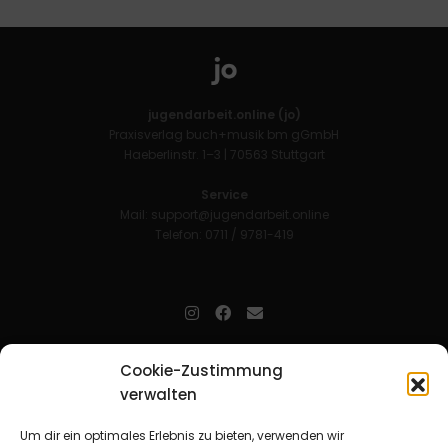
jugendarbeit.online (jo)
Praxisverlag buch+musik bm gGmbH
Haeberlinstr. 1–3 | 70563 Stuttgart
Service
Mail:
support@jugendarbeit.online
Telefon: 0711 / 9781-419
jugendarbeit.online
- kurz jo - ist der Online-Materialpool für
Cookie-Zustimmung
Mitarbeitende in der christlichen Kinder-, Jugend- und jungen
verwalten
Erwachsenenarbeit. Auf
jo
findet man unkompliziert und schnell
zahlreiche praxiserprobte Materialien und gewinnt so Zeit für
Beziehungsarbeit.
Um dir ein optimales Erlebnis zu bieten, verwenden wir