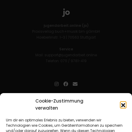
jugendarbeit.online (jo)
Praxisverlag buch+musik bm gGmbH
Haeberlinstr. 1–3 | 70563 Stuttgart
Service
Mail:
support@jugendarbeit.online
Telefon: 0711 / 9781-419
jugendarbeit.online
- kurz jo - ist der Online-Materialpool für
Cookie-Zustimmung
Mitarbeitende in der christlichen Kinder-, Jugend- und jungen
Erwachsenenarbeit. Auf
jo
findet man unkompliziert und schnell
verwalten
zahlreiche praxiserprobte Materialien und gewinnt so Zeit für
Beziehungsarbeit.
Um dir ein optimales Erlebnis zu bieten, verwenden wir
Technologien wie Cookies, um Geräteinformationen zu speichern
und/oder darauf zuzugreifen. Wenn du diesen Technologien
Beteiligte Verbände