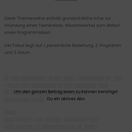
Diese Themenreihe enthält grundsätzliche Infos zur
Gründung eines Teenkreises, Wissenswertes zum Ablauf
sowie Programmideen.
Der Fokus liegt auf
1. persönliche Beziehung, 2. Programm
und
3. Raum
.
█▌███ ████████▌██ ██▌███▌▌ ████████▌█▌▌███
▌████ ███ █████████ █▌███ ███████▌███▌
█▌████████▌██ ███ ██▌███ ███▌█
████████▌████▌
████
███ █████ ▌▌██▌ ███
█▌ ███████▌▌███
███▌█████▌ █▌ ████████
███
█
▌
████
▌