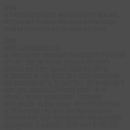
████
█▌█ █████ █████ ███▌ ████ ██ ██ ███▌ █▌█ ███▌
███▌█ █▌█▌▌ █▌█ ████ ███ █▌███ ███▌█ █████▌
████ ██ ████ █▌██▌ ██▌██ █████ ██▌█████
████
████▌▌████ █████▌▌
██
█▌█ ██▌███ ██▌ ████ ██ █▌███ ███████▌█ █▌██▌██
█▌▌▌█▌▌ ███ ██▌ █▌▌██▌ ███ ██ █▌██ ▌▌██▌▌
█████ █▌█ █▌█ ██▌ ████ █▌█████ ██▌ ██ ▌█▌
█▌███████▌ █▌█ ██ ████▌██▌▌ ████ ███ ███▌██▌
███ █████ ██▌██▌█▌ █▌██ █▌██▌▌ ███ █▌██▌▌██▌█
███▌ ███▌ ██ ████▌▌██ █████ ████▌▌ █▌██
██▌██▌▌ █████▌ ████ ██ ███▌ ▌████ ███
███▌▌█████▌ ██ ███▌█████▌ ██ █▌█ ██████ █▌█▌
█▌██ ███ █▌██▌▌██▌█ ██▌ ███ █████████ ███
███████▌███▌ ███▌ ██████ ████▌ ███ ████████▌
██████ ███▌ █▌█ █████▌▌████▌▌██▌ █▌██▌ ███