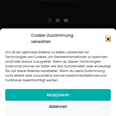
Telefon: 0711 / 9781-419
jugendarbeit.online
- kurz jo - ist der Online-Materialpool für
Cookie-Zustimmung
Mitarbeitende in der christlichen Kinder-, Jugend- und jungen
Erwachsenenarbeit. Auf
jo
findet man unkompliziert und schnell
verwalten
zahlreiche praxiserprobte Materialien und gewinnt so Zeit für
Beziehungsarbeit.
Um dir ein optimales Erlebnis zu bieten, verwenden wir
Technologien wie Cookies, um Geräteinformationen zu speichern
und/oder darauf zuzugreifen. Wenn du diesen Technologien
Beteiligte Verbände
zustimmst, können wir Daten wie das Surfverhalten oder eindeutige
CVJM-Landesverband Bayern e. V.
|
CVJM-Gesamtverband in
IDs auf dieser Website verarbeiten. Wenn du deine Zustimmung
Deutschland e. V.
nicht erteilst oder zurückziehst, können bestimmte Merkmale und
CVJM-Westbund e. V.
|
Deutscher Jugendverband „Entschieden für
Funktionen beeinträchtigt werden.
Christus“ e. V.
Evangelisches Jugendwerk in Württemberg
Akzeptieren
Ablehnen