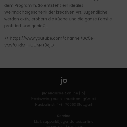
dem Programm. So entsteht ein ideales
Weihnachtsgeschenk der kreativen Art. Jugendliche
werden aktiv, erobern die Küche und die ganze Familie
profitiert und genießt.
>>
https://www.youtube.com/channel/UC5e-
VMvfUHdM_HCGM4t0ejQ
jugendarbeit.online (jo)
Praxisverlag buch+musik bm gGmbH
Haeberlinstr. 1–3 | 70563 Stuttgart
Service
Mail:
support@jugendarbeit.online