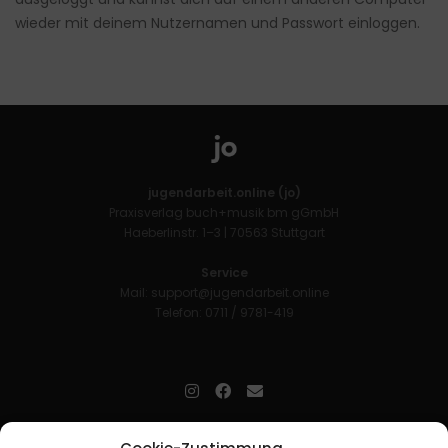
wieder mit deinem Nutzernamen und Passwort einloggen.
jugendarbeit.online (jo)
Praxisverlag buch+musik bm gGmbH
Haeberlinstr. 1–3 | 70563 Stuttgart
Service
Mail:
support@jugendarbeit.online
Telefon: 0711 / 9781-419
jugendarbeit.online
- kurz jo - ist der Online-Materialpool für