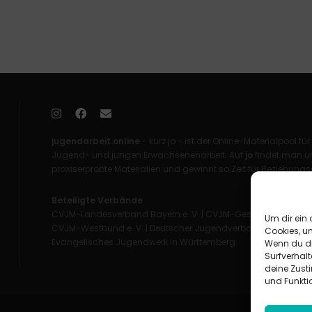
jugendarbeit.online
- kurz jo - ist der Online-Materialpool für
Jugend- und jungen Erwachsenenarbeit. Auf
jo
findet man un
praxiserprobte Materialien und gewinnt so Zeit für Beziehungsa
Beteiligte Verbände
CVJM-Landesverband Bayern e. V.
|
CVJM-Gesamtverband in 
Um dir ein 
CVJM-Westbund e. V.
|
Deutscher Jugendverband „Entschieden 
Cookies, u
Evangelisches Jugendwerk in Württemberg
Wenn du di
Surfverhalt
deine Zust
und Funkti