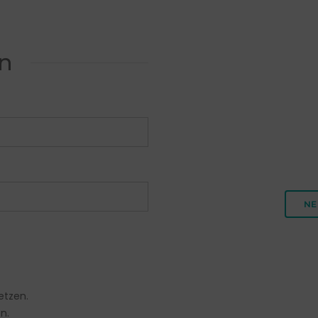
n
NE
etzen.
en.