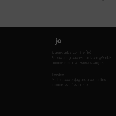
jugendarbeit.online (jo)
Praxisverlag buch+musik bm gGmbH
Haeberlinstr. 1–3 | 70563 Stuttgart
Service
Mail:
support@jugendarbeit.online
Telefon: 0711 / 9781-419