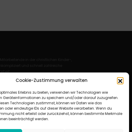
 Mitarbeitende in der christlichen Kinder-,
kompliziert und schnell zahlreiche
rbeit.
Cookie-Zustimmung verwalten
Deutschland e. V.
optimales Erlebnis zu bieten, verwenden wir Technologien wie
für Christus“ e. V.
m Geräteinformationen zu speichern und/oder darauf zuzugreifen.
esen Technologien zustimmst, können wir Daten wie das
en oder eindeutige IDs auf dieser Website verarbeiten. Wenn du
immung nicht erteilst oder zurückziehst, können bestimmte Merkmale
onen beeinträchtigt werden.