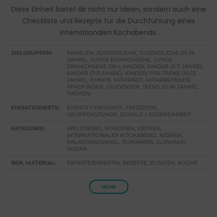
Diese Einheit bietet dir nicht nur Ideen, sondern auch eine
Checkliste und Rezepte für die Durchführung eines
Internationalen Kochabends.
ZIELGRUPPEN:
FAMILIEN, JUGENDLICHE, JUGENDLICHE (15-19
JAHRE), JUNGE ERWACHSENE, JUNGE
ERWACHSENE (18+), KINDER, KINDER (3-7 JAHRE),
KINDER (7-11 JAHRE), KINDER/ PRE-TEENS (10-13
JAHRE), KONFIS, MITARBEIT, MITARBEITENDE,
PFADFINDER, STUDENTEN, TEENS (12-16 JAHRE),
THEMEN
EINSATZGEBIETE:
EVENTS + PROJEKTE, FREIZEITEN,
GRUPPENSTUNDE, SCHULE + JUGENDARBEIT
KATEGORIE:
WELTDIENST, ÄTHIOPIEN, ERITREA,
INTERNATIONALER KOCHABEND, NIGERIA,
PALÄSTINA/ISRAEL, RUMÄNIEN, SLOWAKEI,
SUDAN
BEN. MATERIAL:
EXPERTE/EXPERTIN, REZEPTE, ZUTATEN, KÜCHE
MEHR