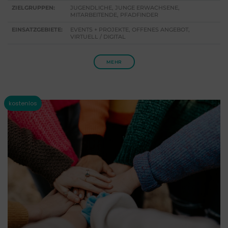
ZIELGRUPPEN:
JUGENDLICHE, JUNGE ERWACHSENE,
MITARBEITENDE, PFADFINDER
EINSATZGEBIETE:
EVENTS + PROJEKTE, OFFENES ANGEBOT,
VIRTUELL / DIGITAL
MEHR