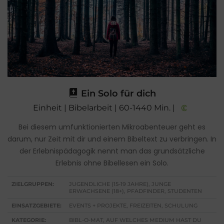
Ein Solo für dich
Einheit | Bibelarbeit | 60-1440 Min. |
Bei diesem umfunktionierten Mikroabenteuer geht es
darum, nur Zeit mit dir und einem Bibeltext zu verbringen. In
der Erlebnispädagogik nennt man das grundsätzliche
Erlebnis ohne Bibellesen ein Solo.
ZIELGRUPPEN:
JUGENDLICHE (15-19 JAHRE), JUNGE
ERWACHSENE (18+), PFADFINDER, STUDENTEN
EINSATZGEBIETE:
EVENTS + PROJEKTE, FREIZEITEN, SCHULUNG
KATEGORIE:
BIBL-O-MAT, AUF WELCHES MEDIUM HAST DU