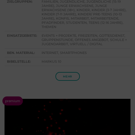
ZIELGRUPPEN:
FAMILIEN, JUGENDLICHE, JUGENDLICHE (15-19
JAHRE), JUNGE ERWACHSENE, JUNGE
ERWACHSENE (18+), KINDER, KINDER (3-7 JAHRE),
KINDER (7-11 JAHRE), KINDER/ PRE-TEENS (10-13
JAHRE), KONFIS, MITARBEIT, MITARBEITENDE,
PFADFINDER, STUDENTEN, TEENS (12-16 JAHRE),
THEMEN
EINSATZGEBIETE:
EVENTS + PROJEKTE, FREIZEITEN, GOTTESDIENST,
GRUPPENSTUNDE, OFFENES ANGEBOT, SCHULE +
JUGENDARBEIT, VIRTUELL / DIGITAL
BEN. MATERIAL:
INTERNET, SMARTPHONES
BIBELSTELLE:
MARKUS 10
MEHR