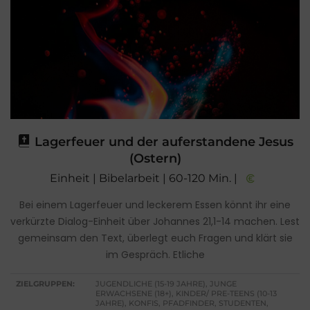
Lagerfeuer und der auferstandene Jesus
(Ostern)
Einheit | Bibelarbeit | 60-120 Min. |
Bei einem Lagerfeuer und leckerem Essen könnt ihr eine
verkürzte Dialog-Einheit über Johannes 21,1-14 machen. Lest
gemeinsam den Text, überlegt euch Fragen und klärt sie
im Gespräch. Etliche
ZIELGRUPPEN:
JUGENDLICHE (15-19 JAHRE), JUNGE
ERWACHSENE (18+), KINDER/ PRE-TEENS (10-13
JAHRE), KONFIS, PFADFINDER, STUDENTEN,