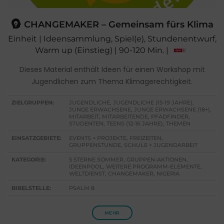
CHANGEMAKER – Gemeinsam fürs Klima
Einheit | Ideensammlung, Spiel(e), Stundenentwurf,
Warm up (Einstieg) | 90-120 Min. |
Dieses Material enthält Ideen für einen Workshop mit
Jugendlichen zum Thema Klimagerechtigkeit.
ZIELGRUPPEN:
JUGENDLICHE, JUGENDLICHE (15-19 JAHRE),
JUNGE ERWACHSENE, JUNGE ERWACHSENE (18+),
MITARBEIT, MITARBEITENDE, PFADFINDER,
STUDENTEN, TEENS (12-16 JAHRE), THEMEN
EINSATZGEBIETE:
EVENTS + PROJEKTE, FREIZEITEN,
GRUPPENSTUNDE, SCHULE + JUGENDARBEIT
KATEGORIE:
5 STERNE SOMMER, GRUPPEN-AKTIONEN,
IDEENPOOL, WEITERE PROGRAMM-ELEMENTE,
WELTDIENST, CHANGEMAKER, NIGERIA
BIBELSTELLE:
PSALM 8
MEHR