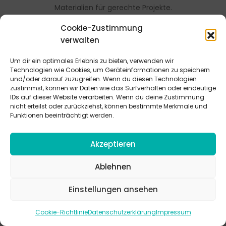
Materialien für gerechte Projekte.
Cookie-Zustimmung
ZIELGRUPPEN:
JUGENDLICHE, JUNGE ERWACHSENE, KONFIS,
MITARBEITENDE, PFADFINDER
verwalten
EINSATZGEBIETE:
EVENTS + PROJEKTE, FREIZEITEN,
GRUPPENSTUNDE, OFFENES ANGEBOT, SCHULE +
Um dir ein optimales Erlebnis zu bieten, verwenden wir
JUGENDARBEIT, SCHULUNG, VIRTUELL / DIGITAL
Technologien wie Cookies, um Geräteinformationen zu speichern
und/oder darauf zuzugreifen. Wenn du diesen Technologien
KATEGORIE:
WELTDIENST, JETZT REICHT'S!, WIR
zustimmst, können wir Daten wie das Surfverhalten oder eindeutige
IDs auf dieser Website verarbeiten. Wenn du deine Zustimmung
MEHR
nicht erteilst oder zurückziehst, können bestimmte Merkmale und
Funktionen beeinträchtigt werden.
Akzeptieren
Ablehnen
Einstellungen ansehen
Cookie-Richtlinie
Datenschutzerklärung
Impressum