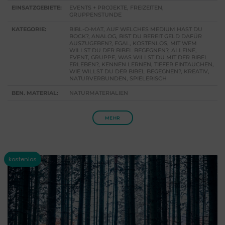
EINSATZGEBIETE:
EVENTS + PROJEKTE, FREIZEITEN,
GRUPPENSTUNDE
KATEGORIE:
BIBL-O-MAT, AUF WELCHES MEDIUM HAST DU
BOCK?, ANALOG, BIST DU BEREIT GELD DAFÜR
AUSZUGEBEN?, EGAL, KOSTENLOS, MIT WEM
WILLST DU DER BIBEL BEGEGNEN?, ALLEINE,
EVENT, GRUPPE, WAS WILLST DU MIT DER BIBEL
ERLEBEN?, KENNEN LERNEN, TIEFER EINTAUCHEN,
WIE WILLST DU DER BIBEL BEGEGNEN?, KREATIV,
NATURVERBUNDEN, SPIELERISCH
BEN. MATERIAL:
NATURMATERIALIEN
MEHR