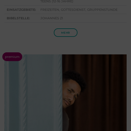
TEENS (12-16 JAHRE)
EINSATZGEBIETE:
FREIZEITEN, GOTTESDIENST, GRUPPENSTUNDE
BIBELSTELLE:
JOHANNES 21
MEHR