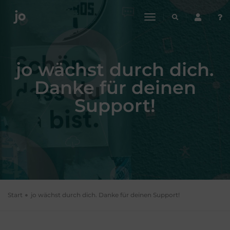
toggle
navigation
jo wächst durch dich.
Danke für deinen
Support!
Start
jo wächst durch dich. Danke für deinen Support!