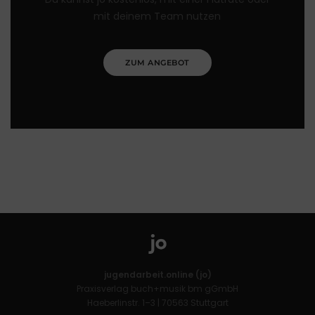
mit deinem Team nutzen
ZUM ANGEBOT
jugendarbeit.online (jo)
Praxisverlag buch+musik bm gGmbH
Haeberlinstr. 1–3 | 70563 Stuttgart