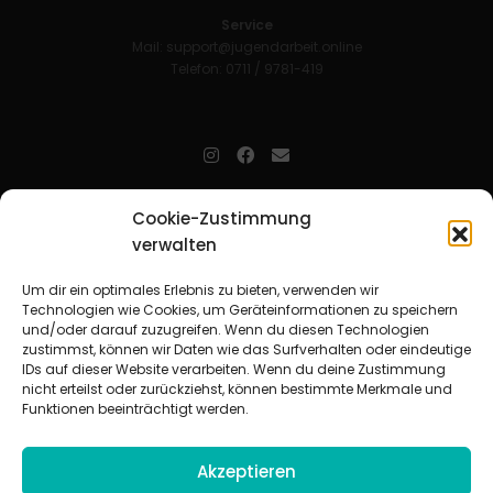
Service
Mail:
support@jugendarbeit.online
Telefon: 0711 / 9781-419
jugendarbeit.online
- kurz jo - ist der Online-Materialpool für
Cookie-Zustimmung
Mitarbeitende in der christlichen Kinder-, Jugend- und jungen
Erwachsenenarbeit. Auf
jo
findet man unkompliziert und schnell
verwalten
zahlreiche praxiserprobte Materialien und gewinnt so Zeit für
Beziehungsarbeit.
Um dir ein optimales Erlebnis zu bieten, verwenden wir
Technologien wie Cookies, um Geräteinformationen zu speichern
und/oder darauf zuzugreifen. Wenn du diesen Technologien
Beteiligte Verbände
zustimmst, können wir Daten wie das Surfverhalten oder eindeutige
CVJM-Landesverband Bayern e. V.
|
CVJM-Gesamtverband in
IDs auf dieser Website verarbeiten. Wenn du deine Zustimmung
Deutschland e. V.
nicht erteilst oder zurückziehst, können bestimmte Merkmale und
CVJM-Westbund e. V.
|
Deutscher Jugendverband „Entschieden für
Funktionen beeinträchtigt werden.
Christus“ e. V.
Evangelisches Jugendwerk in Württemberg
Akzeptieren