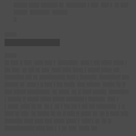
████▌███▌█████▌█▌ ██████▌▌██▌ ██▌▌ █▌██▌
████▌ ██████▌ █████
█
████
█████████████
████
█▌██▌█ ██▌ ███ ██▌▌ ██████▌ ███ ▌██ ███▌███▌▌
██ ██▌ █▌██ █▌██▌ ███ ███ ███▌▌████ ███▌██
██████▌██ █▌████████▌███ ▌█████▌ ███████ ██▌
████▌█▌ ███ ▌█ ██▌▌██ ███▌ ██▌████▌ ████ █▌█
██▌████ ███████▌ █▌███▌ █▌█ ███ ████▌ ██████▌
▌████▌█ ████ ███▌████ ██████ ▌█████▌ ██▌▌
▌███▌ ███ █▌█▌ █▌▌ █▌▌██ ██ ▌██ ██ ██████▌ ▌█
███ █▌██▌ █▌████ █▌█▌█ ██▌█ ███▌█▌ █▌█ ███ ██▌
██████ ███ ███ ██▌███▌██
█▌▌ ███ ▌█▌ █▌█
██████████ ███ ██▌▌ ▌█▌ ██▌ ███▌
██