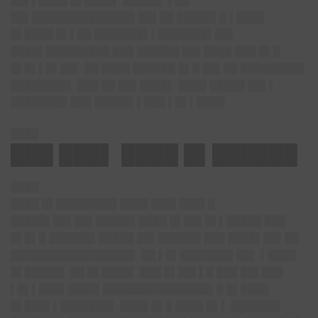
██▌▌████ █▌████▌ █████▌ ▌██
██▌██████████████▌██▌██ █████▌█ ▌████
█▌████ █▌▌██ ███████▌▌███████▌██▌
████▌█████████ ███ ██████ ██▌████ ███ █▌█
█▌█▌▌█▌██▌ ██ ████ ██████ █▌█ ██▌██ █████████
████████▌ ███ ██ ██▌████▌ ████ █████ ██▌▌
████████ ███ █████▌▌███ ▌█▌▌████
████
███ ███▌ ████ █▌██████
████
████ █▌████████▌████ ███▌███▌█
█████▌██▌██▌█████▌████ █▌██▌█▌▌█████ ███
█▌█▌█ ██████▌█████ ██▌██████ ███ ████▌██▌██
█████████████████▌ ██ ▌█▌███████▌██▌ ▌████
█▌█████▌ ██ █▌████▌ ███ █▌██▌▌█ ███ ██▌███
▌█▌▌███▌████▌███████████████▌█ █▌████
█▌███▌▌███████▌ ████ █▌█ ████ █▌▌ ███████