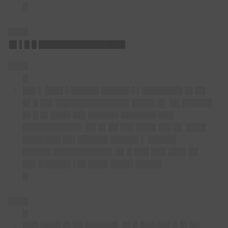
█
████
█▌▌█ █ █████████████████
████
█
██▌▌ ███▌▌█████▌█████▌▌▌████████ █▌██
█▌█ ██▌██████████████▌████▌█▌ ██ ██████
█▌█ █▌████ ██▌██████ ███████ ███
███████████▌ ██ █▌██ ██▌████ ██▌█▌ ████
████ ███ ██▌██████ █████▌▌ █████▌
█████▌███████████▌ █▌█ ███ ███ ███▌██
██▌█ █████ ▌█▌████ ████▌█████
█
████
█
███ ████ █▌██ ██████▌ █▌█ ███ ██▌█ █▌██