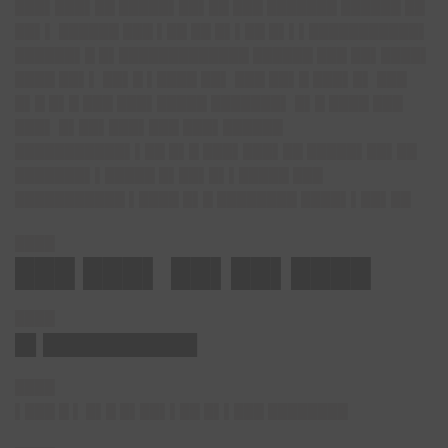
███▌███▌██ █████▌██▌██ ███ ███████ ██████ ██
██▌▌ ██████ ███ ▌██ ██ █▌▌██ █▌▌▌███████████▌
██████▌█ █▌█████████████ ██████ ███ ██▌████▌
████ ██▌▌ ██▌█ ▌████ ██▌ ███ ██▌█ ███▌█▌ ███
█▌█ █▌█ ███ ███▌█████ ███████▌ █▌█ ████ ███
███▌ █▌██▌███▌███ ███▌██████
███████████▌▌██ █▌█ ███▌███▌██ █████▌██▌██
███████▌▌█████ █▌██▌█▌▌█████ ███
███████████ ▌████ █▌█ ████████ ████▌▌██▌██
████
███ ███▌ ██▌██▌████
████
█▌███████████
████
▌███ █
▌
█▌█ █▌██▌▌██ █▌▌███ ██████
██