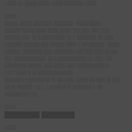
▌███ █
▌
████ ████ ████ ██████▌▌█
██
████
████▌ ████ ██████▌██████▌ ████ ████
█████▌████ ████ ███▌███▌ ██▌██▌ ██▌███
█████▌██▌ █▌█ ████████ █▌▌ ██████▌██ ███
██████ █████▌██▌█████ ███▌ ▌██ █████▌ ████
█████▌███████ ███ ██████▌▌██ ███ ███ █▌██▌
█▌▌ ██████████▌ █▌█ █████████▌██ ██▌▌██
███████▌████▌ ███ ████ ███ ███████████
▌█▌▌███▌█ █▌████████████
█████▌▌▌███████▌█▌█▌▌██▌ ████ ██ ███ █▌██▌
██ █▌█████ ▌█▌▌ ▌████ █▌█ ██████▌▌ ██
████████▌██
████
████████▌████████
████