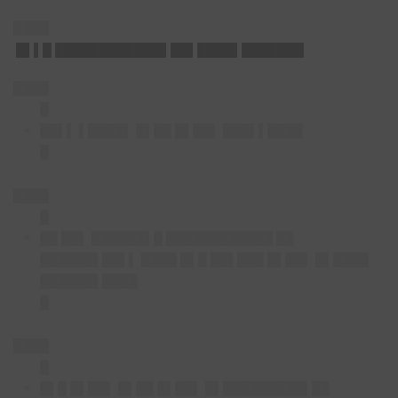
████
█▌▌█ ████████████▌██▌████▌███████
████
█
██▌▌ ▌████▌ █▌██ █▌██▌ ███▌▌████
█
████
█
██ ██▌ ██████▌█ ████████████ ██
██████▌██▌▌ ████ █▌█ ██▌███ █▌██▌ █▌████
██████▌████
█
████
█
█▌█ █▌██▌ █▌██ █▌██▌ █▌█████████▌██