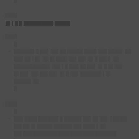
█
████
█▌▌█ █ █████████▌█████
████
█
██████▌█ ██▌ ██▌██ █████ ████ ███ ████▌ ██
███ ██ ▌█▌ ██ █▌███▌██▌██▌ █▌█ ██▌▌ ██
███████████▌ ██▌▌█ ███ ██ ██▌ █▌█ █▌██▌
█▌██▌ ██▌██▌██▌ █▌█ ██▌███████ ▌█▌
█████▌██
█
████
█
███ ████ ██████▌█ █████▌██▌ █▌██▌ ▌████▌
██▌██ █▌█████ ██████ ██▌████ ▌██
██▌██████████████████████████████