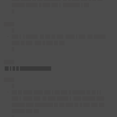
█████ ████▌█ ███ ██▌▌ ██████▌▌██
█
████
█
██▌▌ ▌████▌ █▌██ █▌██▌ ███▌▌██▌ ██ ████▌
███ █▌██▌ ██▌█ ██▌█▌██
█
████
█▌▌█ █ ████████████
████
█
██ █▌███▌███▌██▌▌██ ██▌█ █████ █▌█▌▌▌
██▌▌ ███▌██▌ █▌███ ████▌▌ ███ █████ ███
█████ ███ ███████ █▌██ ███ █▌█ ██▌██▌██
█████ ██▌██