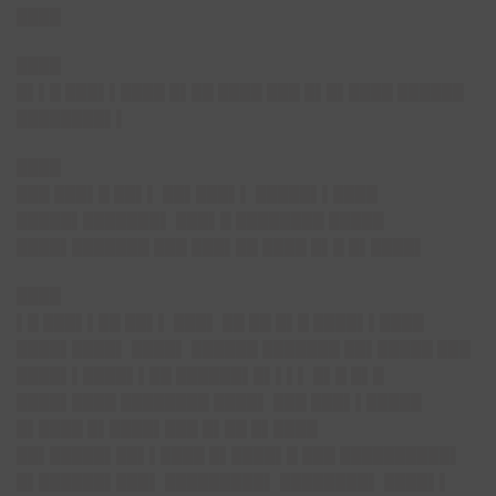
████
████
█▌▌█ ███▌▌████ █▌██ ████ ███ █▌█▌████ ██████
████████▌▌
████
███ ███▌█ ██▌▌ ██▌███▌▌ █████▌▌████
█████▌███████▌ ███▌█ ████████ █████
████▌███████ ███ ███▌██ ████ █▌█ █▌████▌
████
▌█ ███▌▌██ ██▌▌ ███▌ ██ ██ █▌█ ████▌▌████
████▌████▌ ████▌ ██████ ███████ ██▌█████ ███
████▌▌████▌▌██ ██████▌█▌▌▌▌ █▌█ █▌█
████▌████ ████████ ████▌ ███ ███▌▌█████
█▌████ █▌████▌███ █▌██ █▌████
██▌█████▌██▌▌████ █▌████▌█ ███ ██████████▌
█▌██████▌███▌ █████████▌ ████████▌ ████▌▌