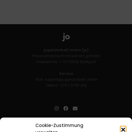
jugendarbeit.online (jo)
Praxisverlag buch+musik bm gGmbH
Haeberlinstr. 1–3 | 70563 Stuttgart
Service
Mail:
support@jugendarbeit.online
Telefon: 0711 / 9781-419
jugendarbeit.online
- kurz jo - ist der Online-Materialpool für
Cookie-Zustimmung
Mitarbeitende in der christlichen Kinder-, Jugend- und jungen
Erwachsenenarbeit. Auf
jo
findet man unkompliziert und schnell