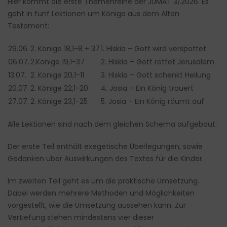
Hier kommt die erste Themenreihe der JUMAT 3/2026. Es
geht in fünf Lektionen um Könige aus dem Alten
Testament:
29.06.
2. Könige 18,1-8 + 37
1. Hiskia – Gott wird verspottet
06.07.
2.Könige 19,1-37
2. Hiskia – Gott rettet Jerusalem
13.07.
2. Könige 20,1-11
3. Hiskia – Gott schenkt Heilung
20.07.
2. Könige 22,1-20
4. Josia – Ein König trauert
27.07.
2. Könige 23,1-25
5. Josia – Ein König räumt auf
Alle Lektionen sind nach dem gleichen Schema aufgebaut:
Der erste Teil enthält exegetische Überlegungen, sowie
Gedanken über Auswirkungen des Textes für die Kinder.
Im zweiten Teil geht es um die praktische Umsetzung.
Dabei werden mehrere Methoden und Möglichkeiten
vorgestellt, wie die Umsetzung aussehen kann. Zur
Vertiefung stehen mindestens vier dieser