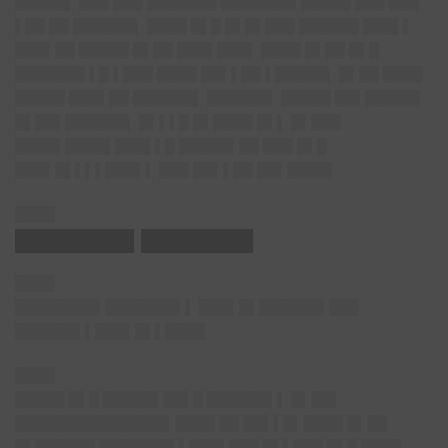
█████▌ ███ ███ ███████ ███████▌█████ ███ ███
▌██ ██ ██████▌ ████ █▌█ █▌█▌███ ██████ ███▌▌
███▌██ █████ █▌██ ███▌███▌ ████ █▌██ █▌█
███████ ▌█ ▌███ ████ ██▌▌██ ▌█████▌ █▌██ ████
█████ ███▌██ ██████▌ ██████▌ █████ ██▌█████▌
█▌██▌██████▌ █▌▌▌█ █▌████ █▌▌ █▌███
████▌████▌███▌▌█ █████▌██ ███ █▌█
███▌█▌▌▌▌███▌▌ ███ ██▌▌██ ██▌████▌
████
████████▌████████
████
████████▌███████▌▌
███▌█▌██████▌███
██████▌▌███▌█▌▌██
██
████
█████ █▌█ █████▌██▌█ ██████▌▌ █▌██▌
███████████████▌████ ██ ██▌▌█▌████ █▌██
█▌██████ ███████▌▌███▌███ █▌▌███ █▌█ ████