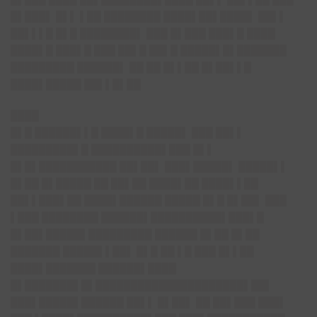
█▌███▌ █▌▌ ▌██ ████████ ████▌██▌████▌ ██▌▌
██▌▌▌█ █▌█ ████████▌ ███ █▌███ ███▌█ ████
████▌█ ███▌█ ███ ██▌█ ██▌█ █████▌█▌███████
█████████ ██████▌ ██ ██ █▌▌██ █▌██▌▌█
████▌█████ ██▌▌█▌██
████
█▌█ ██████▌▌█ ████▌█ █████▌ ███ ██▌▌
█████████▌█ █
█████████▌███ █▌▌
█▌█▌███████████ ██▌██▌ ███▌████
█▌ █████▌▌
█▌██ █▌█████ ██ ██▌██ ████▌██ ████▌▌██
██▌▌███▌██ ████▌██████ █████ █▌█ █▌██▌ ███
▌███ ████████ ██████▌██████
████▌███▌█
█▌██▌█████▌████
█████ ██████ █▌██ █▌██
███████ █████▌▌██▌ █▌█ ██ ▌█ ███ █▌▌██
████▌███████ ██████▌████
█▌██████
█▌█▌█████████████████████▌██▌
███▌████
█▌██████ ██▌▌ █▌██▌ ██ ██▌███ ███▌