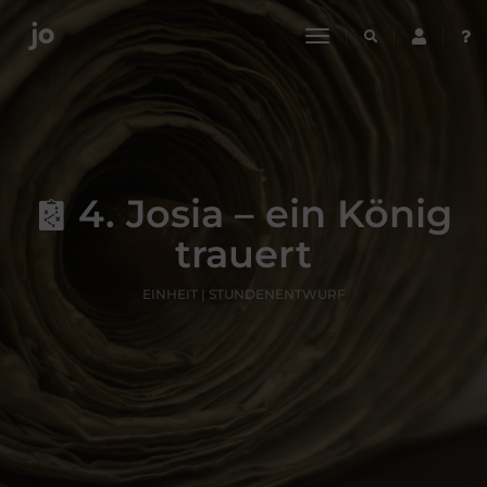
toggle
navigation
4. Josia – ein König
trauert
EINHEIT | STUNDENENTWURF