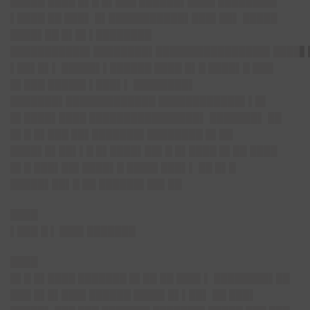
█████ ████ █▌█ █▌███ ██████▌████ ████████▌
▌████ ██ ███▌ █▌███████████▌███▌██▌ █████
████▌██ █▌█▌▌████████
███████████▌████████▌████████████████▌████▌
▌██▌█▌▌ █████▌▌██████ ████ █▌█ ████▌█ ███
█▌███ █████▌▌███▌▌ ████████▌
███████▌█████████████ ████████████▌▌█▌
█▌████▌████ ████████████████▌ ███████▌ ██
█▌█ █▌███ ██▌███████▌████████ █▌██
████▌█▌██▌▌█ █▌████▌██▌█ █▌████ █▌██ ████
█▌█ ███▌██▌████▌█ ████▌███▌▌ ██ █▌█
█████▌██▌█ ██ ██████▌██▌██
████
▌███ █
▌
███▌█████
██
████
█▌█ █▌████ ███████ █▌██ ██ ███▌▌ ████████▌██
███ █▌█▌███▌██████ ████▌█▌▌██▌ ██ ███▌