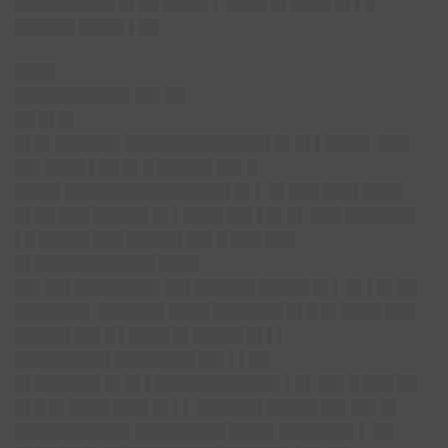
██████████ █▌██ ████▌▌ ████ █▌████ █▌▌█
██████ ████▌▌██
████
███████████▌██▌██
██ █▌█▌
█▌█▌██████▌██████████████▌█▌█▌▌████▌ ███
██▌████ ▌██ █▌█ █████▌██▌█
████▌████████████████▌█▌▌ █▌███ ███▌████
█▌██ ███ █████▌█▌▌████ ██▌▌█▌█▌ ███ ███████
▌█ █████ ███ █████▌██▌█ ███ ███
█▌████████████ ████
██▌██▌████████▌██▌██████ █████ █▌▌ █▌▌█▌██
███████▌ ██████▌████ ███████ █▌█ █▌████ ███
█████▌██▌█ ▌████ █▌█████ █▌▌▌
█████████▌████████ ██▌▌▌██
█▌██████▌█▌█▌▌████████████▌▌█▌ ██▌█ ███ ██
█▌█ █▌████ ███▌█▌▌▌ ██████▌█████ ██▌██▌█▌
███████████▌█████████ ████▌███████▌▌ ██