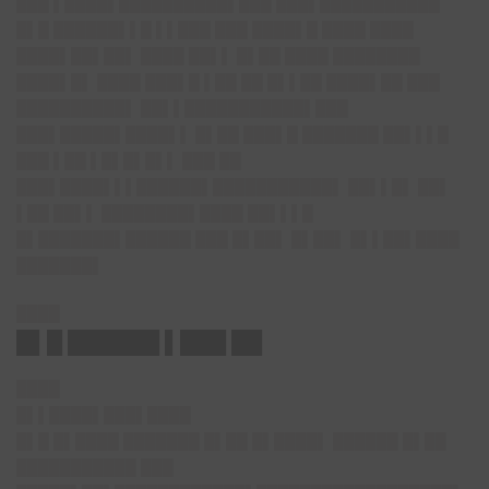
███ ▌████▌███
███████▌███ ███▌████
███████
█▌█ ██████▌▌█ ▌▌███ ███ ████▌█ ████ ████
████▌██▌██▌ ████ ██▌▌ █▌██ ████ ████████
████▌█▌ ████ ███▌█ ▌██ ██ █▌▌██ ████▌██ ███
██████████▌ ██▌▌████
███████▌███
███▌████
█▌████▌▌ █▌██ ███▌█ ███████ ██▌▌▌█
███ ▌██ ▌█▌█▌█▌▌ ███ ██
███▌████▌▌▌██████▌███████████▌ ██▌▌█▌ ██▌
▌██ ██▌▌ ████████▌████ ██▌▌▌█
█▌███████▌██████ ███ █▌██▌ █▌██▌ █▌▌██▌████
███████▌
████
█▌█ ██████ ▌███
██
████
█▌▌████▌███▌████
█▌█ █▌████ ███████ █▌██ █▌████▌ ██████ █▌██
███████████ ███