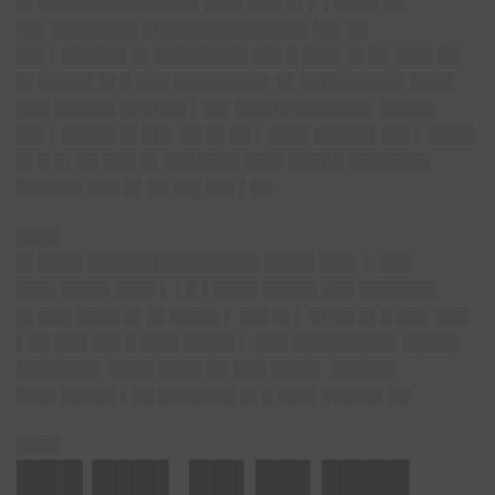
█▌██████████████▌███▌███ █▌▌ ▌████ ██
██▌████████ ███████████████ ██▌██
██▌▌██████ █▌████████▌██▌█ ███▌█▌██ ███▌██
█▌█████ █▌█ ███ ████████▌ █▌█████████▌████
███ █████▌██████ ▌██▌████████████▌█████
██▌▌█████ █▌██▌ ██ █▌██ ▌████ █████▌██▌▌ ████
█▌█ █▌██ ███ █▌███████ ███▌█████ ███████▌
██████ ███ █▌██ ██▌██▌▌██
████
█▌████ ███████████████▌████▌███▌▌ ███
███▌████▌███▌▌ ▌█ ▌████ █████ ███ ███████
█▌███ ████ █▌█▌████▌▌ ██▌█▌▌ ████ █▌█ ███ ███
▌██ ███ ██▌█ ███▌████▌▌ ███ █████████▌█████
███████▌ ████ ████ ██ ███ ████▌ ██████
███▌█████ ▌██ ███████ █▌█ ███▌█████▌██
████
███ ███▌ ██▌██▌████