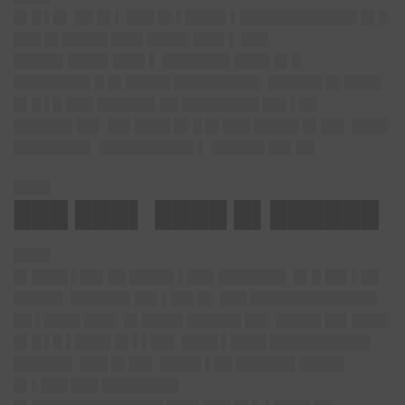
█▌█ ▌█▌ ██ █▌▌ ███ █▌▌████▌▌█████████████ █▌█
███ █▌█████ ███▌████▌███▌▌ ███
█████▌████▌███▌▌ ███████▌████ █▌█
████████▌█ █▌█████ █████████▌ ██████ █▌████
█▌█ ▌█ ███ ██████▌██ ████████▌██▌▌██
██████▌██▌ ██▌████ █▌█ █▌███ █████ █▌██▌ ████
████████▌ ██████████▌▌ ██████ ██▌██
████
███ ███▌ ████ █▌██████
████
█▌████ ▌██▌██ █████ ▌███ ███████▌ █▌█ ██▌▌██
█████▌ ██████▌██▌▌██▌█▌ ███ ██████████████
██ ▌████ ███▌ █▌████▌██████ ██▌ █████ ██▌████
█▌█ ▌█ ▌████ █▌▌▌██▌ ████ ▌████ ███████████
██████▌ ███ █▌██▌ ████▌▌██ ██████▌█████
█▌▌███ ███ ████████▌