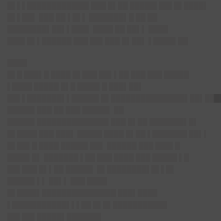
█▌▌▌█████
███████▌███ █▌██ █████▌██▌
█▌████▌
█▌▌██▌ ███ ██ ▌█▌▌ ███████▌█ ██ ██
████████▌██▌▌███▌ ████ ██ ██▌▌ ████
███▌█▌▌██████ ███ ██▌███ █▌██▌ ▌████▌██
████
█▌█ ███▌█ ████ █▌███ ██▌▌██ ███ ███ █████
▌████ █████ █▌█ ████▌█ ███▌██▌
██▌▌████
███▌▌█████▌█▌███████████████▌██▌███
█████▌███ ██ ███ █████▌ ██
█████▌███████
███████▌███ █▌██ ███████▌
█▌
█▌████ ███ ███▌ █████ ████ █▌██ ▌███████ ██▌▌
█▌██▌█ ████ █████▌██▌ ██████ ███ ███▌█
████▌█▌ ███████ ▌██ ███ ████ ███ █████ ▌█
██▌███ █▌▌██ █████▌ █▌████████▌█▌▌█▌
█████▌▌▌ ██▌▌ ███ ████
█▌████▌██████
█████████ ███▌████
▌█████
████
██▌▌▌██ █▌█▌███████████
██▌██▌█████▌████
███