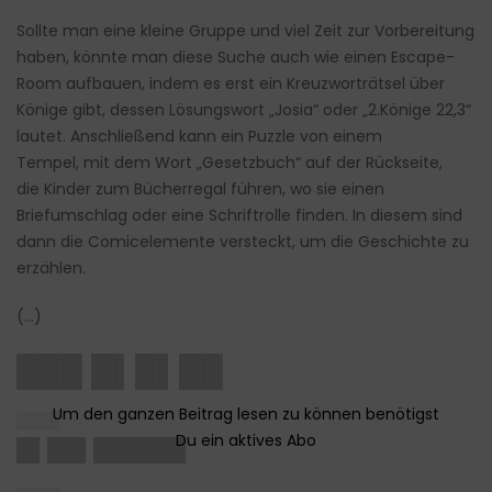
Sollte man eine kleine Gruppe und viel Zeit zur Vorbereitung
haben, könnte man diese Suche auch wie einen Escape
-
Room aufbauen, indem es erst ein
Kreuzworträtsel über
Könige gibt
,
d
essen Lösungswort
„
Josia
“
oder
„
2.Könige
22,3“
lautet. Anschließend kann ein Puzzle von einem
Tempel,
mit dem
Wort „Gesetzbuch“
auf der
Rückseite,
die
Kinder zum
Bücherregal führen
, wo sie einen
Briefumschlag
oder eine Schriftrolle finden.
In diesem sind
dann die Comicelemente versteckt, um die Geschichte zu
erzählen
.
(…)
███ █▌█▌██
████
█▌██▌██████