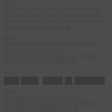
████
██▌█████▌▌██ ███████ █▌█ ▌█ ███ ██████▌██
███▌▌█▌█ ▌████▌ █▌█ ███▌█ ████████▌███▌███
█████ ████ █▌▌ ██▌▌ ███▌▌███▌ ███ ███ ██▌█ ██
█████ ████████ █████████▌▌██
████
████ ██▌███ ███ █████▌ ██████▌████▌█████
███▌██ ███ ███▌████▌█ █▌██
██████▌███▌██▌█▌████▌███ ▌█▌█▌▌▌███████
████▌██████ ███ █▌██▌ █████▌▌██
████
███ ███▌ ████ █▌██████
████
██ █▌████ ███ ███▌█████ ███ ███▌██
█▌▌████████ █▌▌████ ███▌ ██ ██▌████ █▌█ ▌█
█▌███████▌█▌██████████████▌▌██