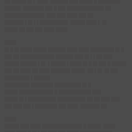
██ █████ █▌▌ ███▌ ██████ ███ ████▌█ ███████▌
█████▌ ███████ ██▌█ ██▌████████████▌██
█████████████▌ ███ ███ ███▌██▌██
██████▌▌█▌▌▌█████████▌ █████ ███▌▌ █▌
████▌██ ██▌██▌███▌████
████
█▌█ █▌████ ████▌██████ ███▌███▌████████ █▌█
██▌██ ███████████▌██████ ███ █▌▌▌██ ███
█████ █████▌▌█▌ ▌█████ ▌████ █▌█ █▌██▌█ █████
██▌██ ███▌██ ███▌██████▌████▌ ██ ▌█▌ █▌██▌
████████▌▌█████▌
████████▌███████▌█████████ █▌█
████▌███████████▌█ ███████████ ███
████▌█▌▌█████████▌█████████▌██ ██ ███ ███
██▌███ ██▌▌███████▌██▌███▌ ██████▌██
████
█████ ███ ███▌█████████████▌█ ████▌ ████