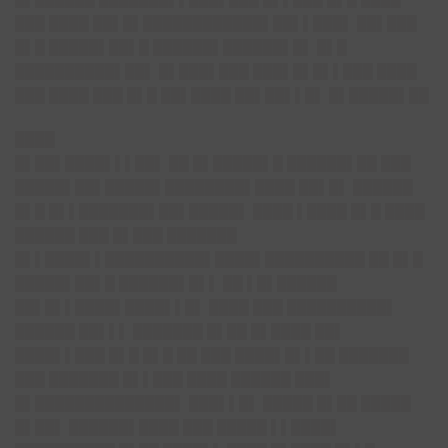
███ ████ ██▌█▌████████████▌██▌▌███▌ ██▌███
█▌█ █████▌██▌█ ██████▌██████▌█▌ █▌█
██████████▌██▌ █▌███▌███ ███▌█▌█▌▌███ ████
███ ████ ███ █▌█ ██▌████ ██▌██▌▌█▌ █▌█████▌██
████
█▌██▌██
██▌▌▌██▌ ██ █▌█████▌█ ██████▌██ ███
█████▌██▌█████▌████████▌████ ██▌█▌ ██████
█▌█ █▌▌███████▌██▌█████▌ ████ ▌████ █▌█ ████
██████ ███ █▌███ ███████
█▌▌████▌▌██████████▌████▌██████████ ██ █▌█
█████▌██▌█ ██████▌█▌▌ ██ ▌█▌██████
██▌█▌▌████▌████▌▌█▌ ████ ███ ██████████▌
██████ ██▌▌▌ ███████ █▌██ █▌████ ██▌
████▌▌███ █▌█ █▌█ ██ ███ ████▌█▌▌██ ███████
███ ███████ █▌▌███ ████ ██████ ███▌
█▌██████████████▌ ███▌▌█▌ █████ █▌██ █████
█▌██▌ ██████▌████ ███ █████ ▌▌████▌