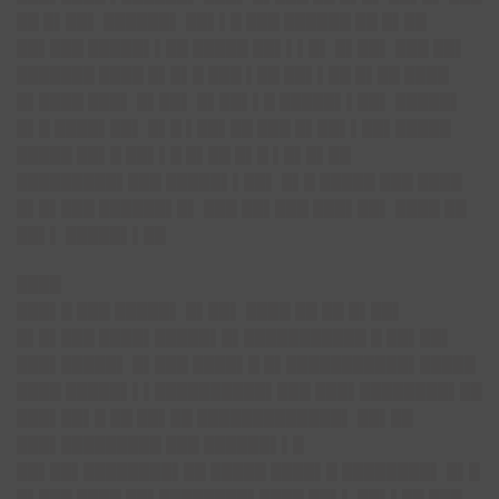
██ █▌██▌ ██████▌ ██▌▌█ ███ ██████ ██ █▌██
██▌███ █████▌▌██ █████ ██▌▌▌█▌ █▌██▌ ███ ██▌
███████ ████ █▌█▌█ ███ ▌██ ██▌▌██ █▌██ ████
█▌████ ███▌ █▌██▌ █▌██▌▌█ █████▌▌██▌ █████▌
█▌█ ████▌██▌ █▌█ ▌██▌██ ███ █▌██▌▌██▌█████
█████ ██▌█ ██▌▌█ █▌██ █▌█ ▌█▌█▌██
█████████▌███ █████▌▌██▌ █▌█ █████ ███ ████
█▌█▌███ ██████▌█▌ ███ ██▌███ ███▌██▌ ████ ██
██▌▌ █████▌▌██
████
███▌█ ███ █████▌ █▌██▌ ████ ██ ██ █▌██▌
█▌█▌███ ████▌████
█▌█▌███████████ █ ██▌██▌
███▌████
█▌ █▌███ ████▌█ █▌███████████▌█████
████ █████▌▌▌███
███████▌███ ███▌████
████▌██
███▌██▌█ ██ ██▌██ ██████████
███▌ ██▌██
███▌████
█████ ███ ██████▌▌█
██▌██▌████████▌██ █████ ████▌█ ████████▌ █▌█
█▌███ ████ ██▌████████▌████ ██▌▌ ██▌▌██ ███