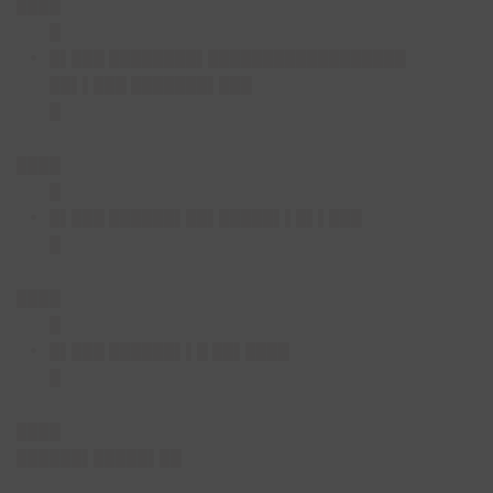
████
█
█▌███ ████████▌██████████████████
██▌▌███ ███████▌███
█
████
█
█▌███ ██████▌██▌█████▌▌█▌▌███
█
████
█
█▌███ ██████▌▌█ ██▌████
█
████
██████▌█████▌██