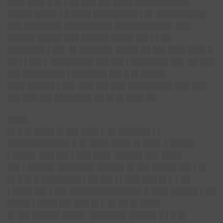
███▌███▌█ █▌▌██ ███ ██▌████ ███████████
█████ ████▌▌█ ████ █████████ ▌█▌ ██████████
███ ███████▌█████████▌███████████▌ ███
█████▌█████ ███ █████▌████▌██▌▌▌██
███████▌▌██▌ █▌██████▌ ████▌██ ██▌███▌███▌█
██ ▌▌██▌▌ ████████▌██▌██▌▌███████▌██▌ ██ ███
██▌████████▌▌███████ ██▌█ █▌█████
███▌█████▌▌██▌ ███ ██▌███ █████████ ███ ███
██▌███ ██▌███████▌██ █▌█▌███▌██
████
█▌█ █▌████ █▌██▌███▌▌ █▌██████▌▌▌
████████████▌█ █▌████ ████ █▌███▌ ▌█████
▌████▌ ███ ██▌▌███ ███▌ █████▌██▌ ████
██▌▌█████▌███████▌█████▌█▌██▌█████ ██▌▌█▌
█▌█ █▌█ ████████ ▌██ ██▌▌▌███ ███ █▌▌ ▌██
▌████ ██▌▌██▌██████████████▌█ ███▌█████▌▌██
████▌▌████ ██▌███ █▌▌ █▌██ █▌████
█▌██▌█████▌████▌ ███████▌█████▌█ ▌█ █▌