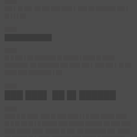
████
██▌▌ █▌██▌ ██ ██▌███ ███▌▌ ███ ██ ██████▌██▌▌
█▌▌▌▌██
████
███████████
████
█▌█ ██▌▌██ ███████ █▌█████ ▌████ █▌████
███████▌ ██ ███████ ██▌███▌██▌▌ ███ ██▌▌ █▌██
████ ███ ███████▌▌██
████
███ ███▌ ██ █▌██████
████
███▌█ █▌███▌ ███ █▌███ ███▌▌▌█ ███ ████▌███▌
█▌█ █▌██ █▌▌█ █████ ███ █████ █████▌██ ███ ███
███▌████▌███▌ ████▌█▌██▌ ██ ███████ ██▌ ████