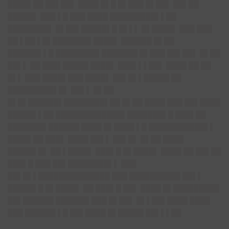
████▌██ ██▌██▌ ████ █▌█ █▌███ █▌██▌ ██▌██
█████▌ ███ ▌█ ███ ████ █████████▌▌██
████████▌ █▌██▌█████▌█ █▌▌▌ █▌████▌ ███ ███
██ ▌██ ▌█▌███████▌████▌ ██████ █▌██
██████▌▌█ ████████▌███████ █▌███ ██▌██▌ █▌██
██▌▌ ██ ███▌█████ ████▌ ███▌▌▌██▌ ████ ██ ██
█▌▌ ███ ████▌███ ████▌ ██▌█▌▌█████ ██
█████████▌█▌ ██▌▌ █▌██
█▌█▌██████▌████████▌██ █▌██ ████ ███ ██▌████
█████▌▌██ █████████████▌███████▌█ ███▌██
███████▌██████ ████ █▌████ ▌█ ███████████▌▌
████▌██ ███▌ ████ ██▌▌ ██▌█▌ █▌██ ████
█████▌█▌ ██ ▌████▌ ███▌█ █▌████▌ ████ ██ ██▌██
███▌█ ███ ██▌████████▌▌ ███
██▌█▌▌██████████████ ███ ██████████ ██▌▌
█████▌█ █▌████▌ ██ ███▌█ ██▌ ████ █▌█████████
██▌██████ ██████▌███ █▌██▌ █▌▌██▌████ ████
███ ██████ ▌█ ██▌████ █▌█████ ██▌▌▌██