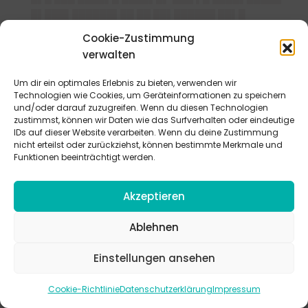
█▌███▌██████▌██ ██ ██▌██████ ██▌█
██████▌██
Cookie-Zustimmung
████
verwalten
██ ██ █▌████▌ ███ ██ ███ ▌██ ██▌▌▌█▌ ████▌█
████▌█ ███▌█ ██▌██ ██▌▌██▌██
Um dir ein optimales Erlebnis zu bieten, verwenden wir
Technologien wie Cookies, um Geräteinformationen zu speichern
████
und/oder darauf zuzugreifen. Wenn du diesen Technologien
██▌▌█████▌▌ ████ ██ ██▌█ ███▌ ██▌▌██ █▌██▌
zustimmst, können wir Daten wie das Surfverhalten oder eindeutige
███▌█ █▌██ ████ █████ ██▌███ █▌██▌██▌ ███
IDs auf dieser Website verarbeiten. Wenn du deine Zustimmung
nicht erteilst oder zurückziehst, können bestimmte Merkmale und
██▌██████ ██████▌███ █▌██▌ █▌▌██▌████
Funktionen beeinträchtigt werden.
███████▌██
█
Akzeptieren
████
Ablehnen
█████████████
Einstellungen ansehen
████
███▌▌████████████ ████ █▌██▌██▌██
Cookie-Richtlinie
Datenschutzerklärung
Impressum
████