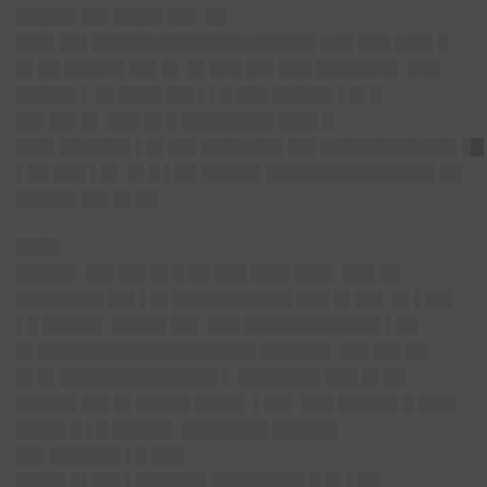
█████▌██▌████▌██▌ ██
███▌██▌█████████████
███████▌███ ███ ███▌█
█▌██ █████▌██▌
█▌ █▌███ ██▌███ ███████▌ ███
█████▌▌ █▌████ ██▌▌▌█ ███ █████▌▌█▌█
██▌██▌█▌ ███ █▌█ ████████▌███▌█
███▌██████▌▌█▌██▌███████▌██▌████████████▌██
▌██ ███ ▌█▌ █▌█ ▌██ █████▌█████
██████████▌██
█████▌██▌
█▌██
████
█████▌ ██▌██▌█▌█ ██ ███ ███▌███▌ ███ ██
████████ ██▌▌█▌███████████ ███ █▌██▌ █▌▌██▌
▌█ █████▌ █████ ██▌ ███ ████████████▌▌██
█▌████████████████████ ██████▌ █
█▌██▌██
█▌█▌██████████████▌▌ ███████▌███ █▌██
█████▌██▌
█▌█████ ████▌ ▌██▌ ███ █████▌█ ███▌
████▌█ ▌█ █████▌ ████████ ██████
██▌█████
█▌▌█ ███
████▌█▌██▌▌██████▌████
████▌█ █▌▌██