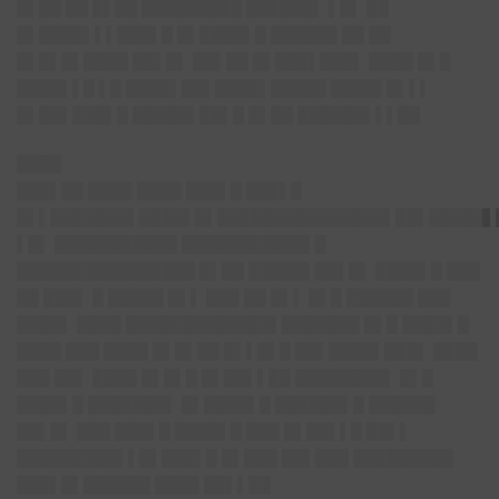
█▌██ ██ █▌██ █████████ ██████▌ ▌█▌ ██
█▌████▌▌▌███▌█ █▌████▌█ ██████ ██ ██
█▌█▌█▌████ ██▌█▌ ██▌██ █▌███▌███▌ ████ █▌█
████▌▌█ ▌█ ████▌██▌████▌█████ ████▌█▌▌▌
█▌██▌███▌█ █████▌██▌█ █▌██ ██████▌▌▌██
████
███▌██ ████ ████ ███▌█ ███▌█
█▌▌███████▌███
█▌█▌███████████████▌██▌█████▌
▌█▌ ███████████ ███████████▌█
███████████
█████ █▌██ █████▌██▌
█▌ ████▌█ ███
██ ███▌ █ █████ █▌▌ ███ ██ █▌▌ █▌█ ██████ ███
████▌ ████ █████████████▌███████ █▌█ ████▌█
████ ███ ████ █▌█▌██ █▌▌█▌█ ██▌████▌███▌ ████
███ ██▌ ████ █▌█▌█ █▌██▌▌██ ████████▌ █▌█
████▌█ ███████▌ █▌████▌█ ██████▌█ ██████
██▌█▌ ███ ███▌█ ████▌█ ███ █▌██▌▌█ ██▌▌
█████████▌▌█▌███▌█ █▌███ ██▌███ █████████
███▌█▌██████ ████ ██▌▌██