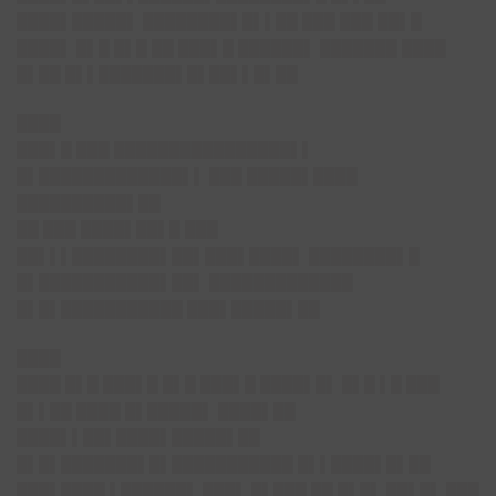
████▌█████▌ ████████▌█▌▌██ ███ ███ ██▌█
████▌ █▌█ █▌█ ██ ███▌█ ██████▌ ███████ ████
█▌██ █▌▌███████▌█▌██▌▌█▌██
████
███▌█ ███ ████████████████▌▌
█▌█████████████▌▌ ███ █████▌████
██████████▌██
██ ███ ████▌██▌█ ███
██▌▌▌████████▌██▌███▌████▌ ████████▌█
█▌██████
█████▌██▌ █████████████
█▌█▌███████████ ███▌████
█▌██
████
████ █▌█ ███▌█ █▌█ ███▌█ ████▌█▌ █▌█ ▌█ ███
█▌▌██ ████ █▌█████▌ ████▌██
████▌▌██▌████▌█████▌██
█▌█▌██████
█▌█▌███████████ █▌▌████▌█▌██
███▌████ ▌█████
█▌ ███▌ █▌███ ██ █▌█▌ ██▌█▌ ███