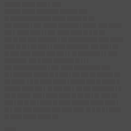
█████▌████▌███▌▌ ███
█████▌████▌███████▌██████ ███
█▌██████████████ ████▌█████ █▌██
██▌█████▌▌██▌ ████▌███████ ▌████▌ ███ ████▌
██▌▌ ████ ███▌▌▌██▌ ████ ████ █▌█ █▌██
██▌█▌██▌███ ██████▌▌██ ██████████ ███▌████▌
███▌█▌█▌▌██ ███ ▌▌████ ███████▌ ██▌███ ▌██
█▌███ ███▌████▌███ ██▌▌▌ █▌███████▌▌▌ ███
███████▌ ██▌█ ███▌███████ █▌▌▌▌
██▌███████████▌▌██▌ ████ █████████ ███
█▌▌██████▌█████ █▌█ ███ ▌██▌██▌██ █████▌██
██ ████▌ ▌█ █▌████ ████▌▌█████ ███ █▌████▌█
█████▌████ ██▌▌ █▌███ ██▌▌ ██ ██▌███████▌▌█
██ █▌████▌ ███ ▌████ ████ █▌██ ██ ▌█▌ ███ ██
███ ▌██ █▌██ ▌████ █▌████ ██████ ████▌███▌▌
█▌▌ ██▌███ ██████ ███ ███▌███▌ █▌█ █▌█ ▌████
█▌████ ████▌████▌██
████