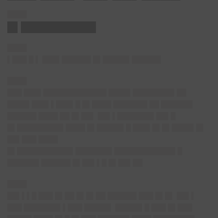
████
█▌███████████
████
▌███ █
▌
███▌██████ █▌█████▌████
██
████
███ ███▌█████████████ ████▌████████▌██
████▌███▌▌███▌█ █▌████ ███████ ██ ██████▌
██████ ████ ██ █▌██▌ ██▌▌███████▌██▌█
█▌█████████▌████ █▌█████▌█ ███▌█▌█▌████▌█▌
██▌███ ████
█▌███████████▌███████▌████████████▌█
██████▌██████ █▌██▌▌█ █▌██▌██
████
██▌▌▌█ ███ █▌██ █▌█▌██ ██████ ███ █▌█▌ ██▌▌
███ ███████▌▌███ █████▌ █████▌█ ███ █▌███