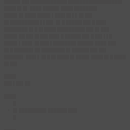
█████▌██▌████████████▌██████████████████▌
████ █▌█▌ ████ █████▌ ████ ████████
████▌█▌████ ████▌▌███▌█▌▌▌ █▌██▌
█▌██████████ ▌▌██▌ █▌█ █████▌██▌█ ███▌
████████ █▌█ █▌████ █████████▌██▌█▌███
████▌██ ██▌█▌██▌███▌█ █████▌██▌█ ██▌▌▌█
████▌▌███▌ █▌███ ▌████████ █████▌████ ███
█▌█ ██████▌██ ████████ █▌██████ ██▌██▌
██████▌ ███▌▌ █▌█ █▌████ █▌████▌ ████ █▌█ ████
█▌██▌
████
██▌▌██▌██
████
█
█▌█████████▌██████▌███
█