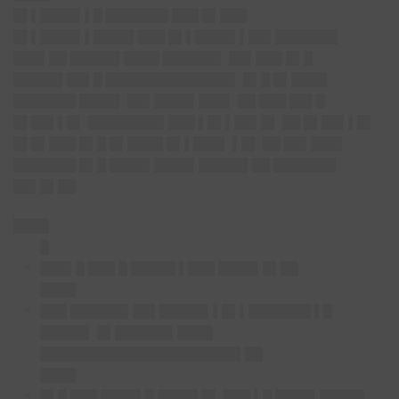
█▌▌████▌▌█ ███████ ███ █▌███
█▌▌████▌▌████▌███ █▌▌████▌▌██▌███████
███▌██ █████▌████ ██████▌ ██▌███ █▌█
█████▌██▌█ ██████████████▌ █▌█ █▌████
███████ ████▌ ██▌████▌███▌ ██ ███ ██▌█
█▌██▌▌█▌ ████████▌███ ▌█▌▌██▌█▌ ██ █▌██▌▌█▌
█▌█▌███ █▌█ █▌████ █▌▌███▌ ▌█▌ ██ ██▌███▌
███████ █▌█ ████▌████▌█████▌██ ███████
██▌█▌██
████
█
███▌█ ███ █ █████ ▌███ ████▌█▌██
████
███ ██████▌██▌█████▌▌█▌▌███████ ▌█
█████▌ █▌██████▌████
██████████████████████▌██
████
█▌█ ███ ████▌█ ████▌█▌ ███ ▌█ ████▌█████