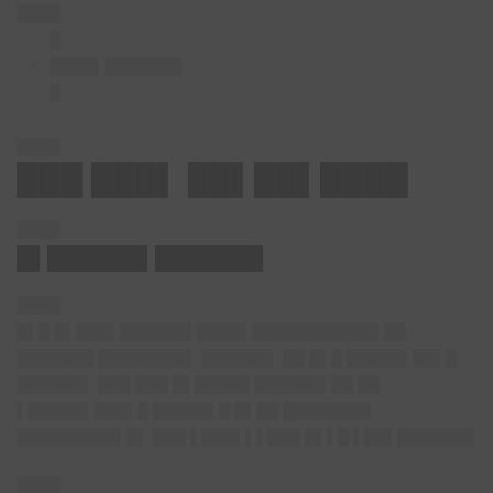
████
█
████▌███████
█
████
███ ███▌ ██▌██▌████
████
█▌██████▌███████
████
█▌█ █▌███▌██████▌████▌███████████▌██
███████ ████████▌ ██████▌ ██ █▌█ █████▌██▌█
██████▌ ███ ███ █▌█████ ██████▌██ ██
▌█████▌███▌█ █████▌█ █▌██ ████████
█████████▌█▌ ███ ▌███▌▌▌███ █▌▌█ ▌██▌███████
████