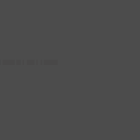
▌████ █▌▌ ██▌▌ ▌████▌