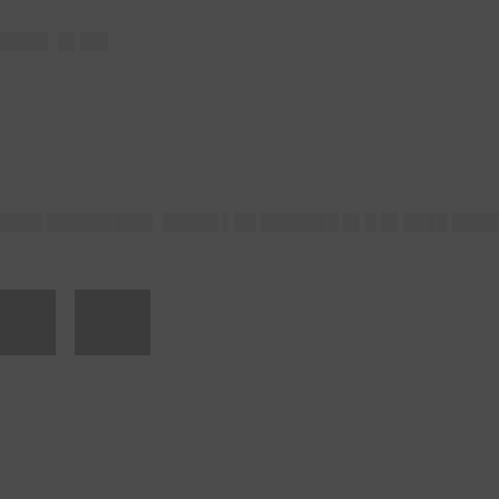
▌████▌ █▌██▌
█████ █████████▌ █████ ▌██ ███████ █▌█ █▌████ ████
 █▌██