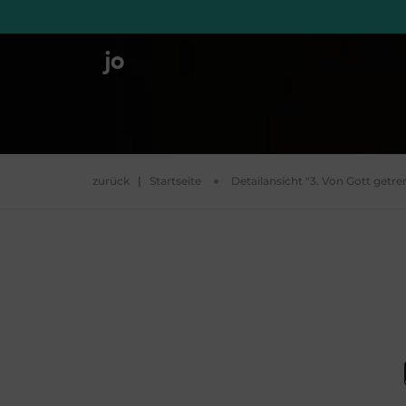
zurück
|
Startseite
Detailansicht "3. Von Gott getre