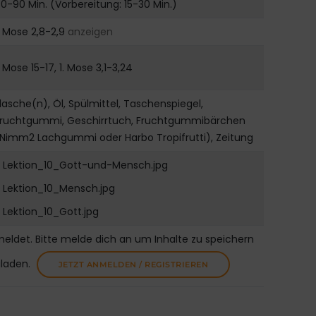
0-90 Min. (Vorbereitung: 15-30 Min.)
. Mose 2,8-2,9
anzeigen
. Mose 15-17, 1. Mose 3,1-3,24
lasche(n), Öl, Spülmittel, Taschenspiegel,
Fruchtgummi, Geschirrtuch, Fruchtgummibärchen
Nimm2 Lachgummi oder Harbo Tropifrutti), Zeitung
Lektion_10_Gott-und-Mensch.jpg
Lektion_10_Mensch.jpg
Lektion_10_Gott.jpg
meldet. Bitte melde dich an um Inhalte zu speichern
uladen.
JETZT ANMELDEN / REGISTRIEREN