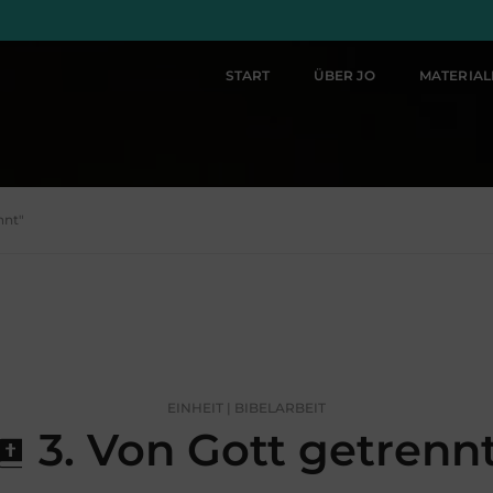
START
ÜBER JO
MATERIA
nnt"
EINHEIT | BIBELARBEIT
3. Von Gott getrenn