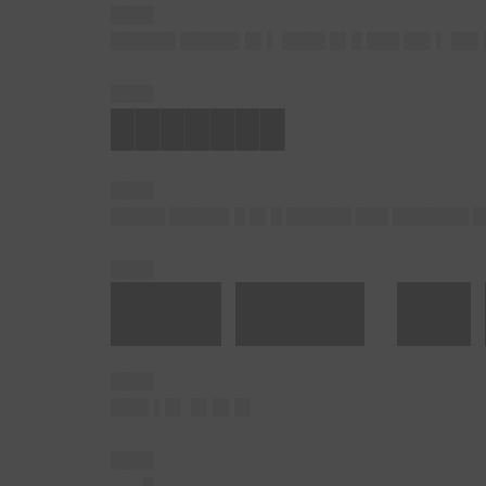
████
██████ █████▌█▌▌ ████ █▌█ ███ ██▌▌ ██
████
███████
████
█████ █████▌█ █▌█ ██████ ███ ███████ 
████
███ ███▌ ██
████
███▌▌█▌ █▌█▌█▌
████