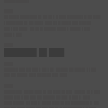
██████████▌
████
██ ████ ███████ █▌██ █▌▌█ ███ ██████▌█ ██ ███
▌███████ █▌██ ███▌ ███ █▌█ ████ ██▌█████
██▌▌██ ███▌ ██ █▌█ █████ ████ ▌████▌▌██▌
███▌▌██▌
████
██████▌█▌███
████
██████ ██▌██ ██▌▌██ ▌█▌ █████ ██ ████▌▌▌██
██▌██ ████▌███ ██████ ██▌███
████
███████▌ ████ ███ █▌██ ███ █▌██▌ ████▌█▌▌██▌
████ ██▌▌██ ██▌██ █████ ██ ██▌█ ██▌▌ ███
███▌████▌ █▌██▌▌ ████ ███ █▌██ ███████▌▌ ██