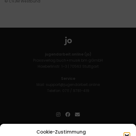
© CVJM Westbund
jugendarbeit.online (jo)
Praxisverlag buch+musik bm gGmbH
Haeberlinstr. 1–3 | 70563 Stuttgart
Service
Mail:
support@jugendarbeit.online
Telefon: 0711 / 9781-419
jugendarbeit.online
- kurz jo - ist der Online-Materialpool für
Cookie-Zustimmung
Mitarbeitende in der christlichen Kinder-, Jugend- und jungen