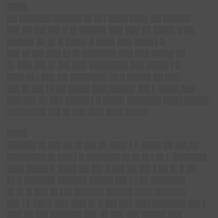
████
██ ██████▌██████ █▌█▌▌████ ███▌ ██ █████▌
██▌██ ██▌██▌█ █▌█████▌███ ███ ██ ████▌█ ██
█████▌█▌ █▌█ ████▌█ ████ ███ ████ ▌█
██▌█▌██▌███ █▌█▌███████ ███ ███ ████▌██
█▌███ ██▌█▌██▌███ ████████ ███ ████▌▌█
███▌█▌▌██▌ ██ ███████▌ █▌█ █████ ██ ███
██▌█▌██▌▌▌██ ████▌███ █████▌██▌▌ ████ ███
███ ██▌█▌ ██▌█████ ▌█ ████▌███████ ████ █████
████████ ██▌█▌██▌ ███ ███▌████▌
████
██████ █▌██▌██ █▌██▌█▌ ███▌▌▌ ████ ██ ██▌██
████████ █▌███ ▌█ ███████ █▌█▌█▌▌█▌▌ ███████
███▌████▌▌ ████ ██ ██▌█ ██▌██ ██▌▌██ █▌█ ██
█▌█ ██████▌██████ █████ ██▌▌▌█▌ ███████
█▌█▌█ ███ █▌▌█▌██████ █████▌███▌ ██████
██▌▌▌ ██▌▌ ██▌ ███ █▌█ ██▌██▌ ███ ███████ ██▌▌
███ ██ ██▌██████▌██▌ █▌██▌ ██▌█████ ███