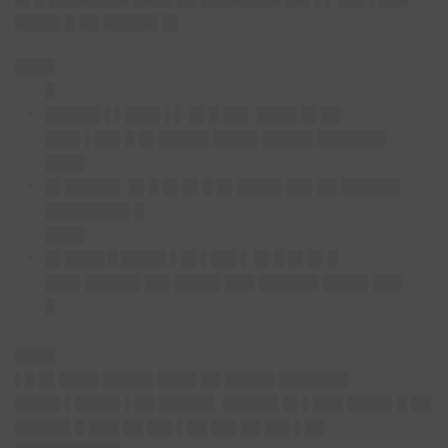
████▌█ ██ █████▌█▌
████
█
█████▌▌▌███▌▌▌
█▌█ ██▌ ████ █▌██
███▌▌██▌█ █▌█████ ████▌█████ ███████
████
█▌█████▌
█▌█ █▌█▌█ █▌████▌██▌██ ██████
████████▌█
████
█▌████ █ ████▌▌█▌▌██▌▌
█▌█ █▌█▌█
███▌█████▌██▌████▌███ ██████ ████▌███
█
████
▌█ █▌████ █████ ████ ██ █████ ███████
████▌▌████▌▌██ █████▌ █████▌█▌▌███ ████▌█ ██
█████▌█ ███ ██ ██▌▌██ ██▌██ ██▌▌██