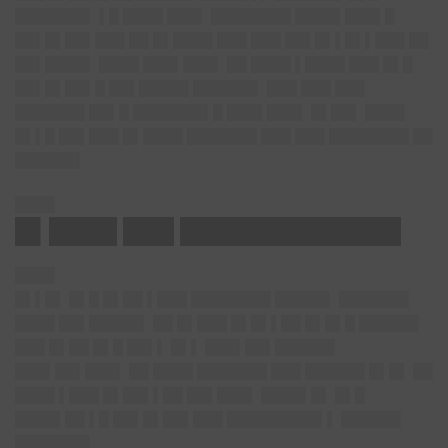
███████▌ ▌█ ████ ███▌ ████████ ████▌███▌█
██▌█▌██▌███ ██ █▌████ ███ ███ ██▌█▌▌█▌▌███ ██
██▌████▌ ████ ███▌███▌ ██ ████ ▌████ ███ █▌█
██▌█▌██▌█ ██▌█████ ██████▌ ███ ███ ███
███████ ██▌█ ███████▌█ ███▌███▌ █▌██▌ ████
█▌▌█ ██▌███ █▌████ ███████ ███ ███ ████████ ██
██████▌
████
█▌████ ███ █████████████
████
█▌▌█▌ █▌█ █▌██ ▌███ ████████ █████▌ ███████
████ ██▌█████▌ ██ █▌███ █▌█▌▌██ █▌█▌█ ██████
███ █▌██ █▌█ ██▌▌ █▌▌ ███▌██▌██████
███▌██▌███▌ ██ ████ ███████ ███ ██████ █▌█▌ ██
████ ▌███ █▌██▌▌██ ██▌███▌ ████▌█▌ █▌█
████▌██ ▌█ ██▌█▌██▌███ █████████▌▌ ██████
███████▌