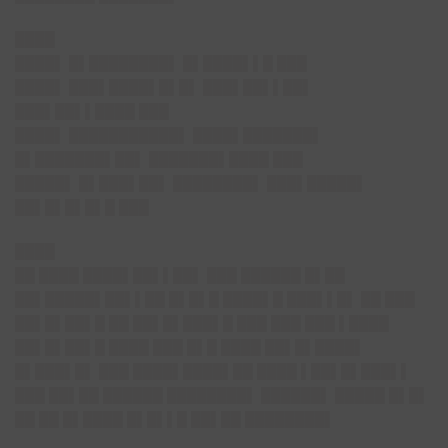
████
████▌ █▌████████▌ █▌████▌▌█ ███
████▌ ███▌████▌█▌█▌ ███▌██▌▌██▌
███▌██▌▌████ ███
████▌ ███████████▌ ████▌███████▌
█▌███████▌██▌ ███████▌████ ███
█████▌ █▌███▌██▌ ████████▌ ███▌█████▌
██▌█▌█▌█▌█ ███
████
██ ████ ████▌██▌▌██▌ ███ ██████ █▌██
██▌█████▌██▌▌██ █▌█▌█ ████▌█ ███▌▌█▌ ██ ███
██▌█▌██▌█ ██ ██▌█▌███▌█ ███ ███ ███ ▌████
██▌█▌██▌█ ████ ███ █▌█ ████ ██▌█▌████▌
█▌███▌█▌
███ ████▌████▌██ ████ ▌██▌█▌███▌▌
███ ██▌██ ██████ ████████▌ ██████▌ █████ █▌█▌
██ ██ █▌████ █▌█▌▌█ ██▌██ ████████▌