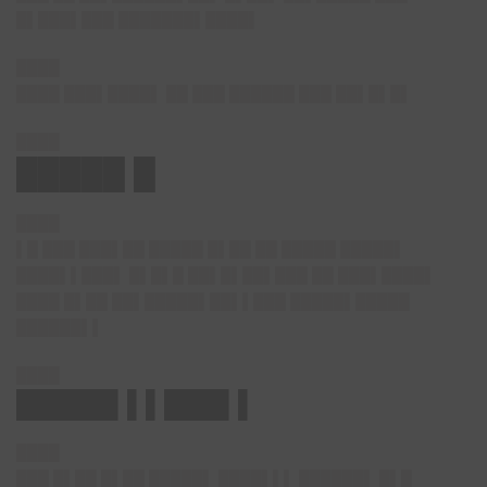
█▌███▌███ ███████▌████▌
████
████ ███▌████▌ ██ ███ ██████ ███ ██▌█▌█▌
████
█████ █
████
▌█ ███ ███▌██ █████ █▌██ ██ █████ █████▌
████▌▌███▌ █▌█▌█ ██▌█▌██▌███ ██ ███▌████▌
████ █▌██ ██▌█████▌██▌▌███ █████▌█████
██████▌▌
████
█████▌▌▌███▌▌
████
███ █▌██ █▌██ █████▌ ████▌▌▌ ██████▌ █▌█