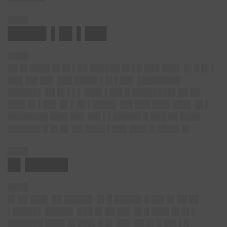
████
████▌▌█▌▌██▌
████
██ █▌████ █▌█▌▌██ ██████ █▌▌█ ███ ███▌ █▌█ █▌▌
███ ██▌██▌ ███ ████▌▌█▌▌██▌ ████████▌
██████▌ ██ █▌▌▌▌ ███▌▌██▌█ ████████▌██ ██
███▌█▌▌██▌ █▌▌ █▌▌████▌ ██▌███ ███▌███▌ █▌▌
████████ ███▌██▌ ██▌▌▌█████▌█ ███ ██ ████
██████▌█ █▌█▌ ██ ████ ▌███ ███▌█ ████▌█▌
████
█▌█████
████
█▌██ ███▌ ██ █████▌ █▌█ █████▌█ ██▌█▌██ ██
▌█████▌ █████▌ ███ █▌██ ██▌ █▌█ ███▌█▌█▌▌
███████ ████ █▌███▌█ █▌ ██▌ ██ █▌█ ██▌▌█