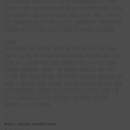
██▌██ ███▌███▌██ ██▌██ █▌█ ████████ ▌█ ███
████ █▌██▌ ██ ██ █▌█▌██ █▌█▌▌██ ███████▌ ████
███ ████▌▌ ███ ████ ████ ███ █▌██▌ ██▌ ▌█ █▌█
██▌██████▌█▌█ █▌████ ██▌▌ ███████▌ ██ ██▌██▌
█████ █▌█ █▌▌██ ▌█ █▌█ ███▌█▌██ ██▌██████▌
████
███ ████ ▌█▌ ██ ██▌ ██▌▌██ ██▌██ ▌█▌ ██▌ ███
██▌█▌ █▌██ ▌█ ▌████ █▌█▌███ ██▌█████▌██▌ ███
███▌█▌▌▌████ ███ ███ ██████ ██▌▌ ▌█ ██▌███
█████ ██████▌ ███▌▌ ██ ████▌████ █▌██▌ ██
█▌██▌ ██▌████ █▌██▌ ██ █▌██▌ █████▌████ █▌██▌
███▌▌ ██ ██▌▌██▌ █▌██▌ ███ █▌██████ █▌▌█▌ ███
███ ███████ ▌████▌█▌▌ ██████▌▌ ███▌ ███▌▌█▌
█▌██ ███ ██▌██ ██▌▌██ ██▌▌██ ███▌ ███ ██
█████▌ █▌▌██▌███▌
█
Autor / Autorin: Sandra Thies