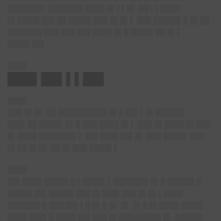
███████▌ ███████ ████ █▌▌▌█▌ ██ ▌▌████
█▌████▌██▌██ ████▌███ █▌█▌▌ ███ █████▌█ █▌██
███████ ███ ███ ██▌████ █▌█ ████▌██ █▌▌
████▌██▌
████
███▌██▌▌▌██▌
████
███ █▌█▌ ██ ██████████ █▌█ ██▌▌█▌██████
███▌██ ████▌ █▌█ ███ ████ █▌▌ ███ █▌████ █▌███
█▌████ ███████▌▌ ██▌███▌██▌█▌ ███ ████▌ ███
█▌██ █▌█▌ ██ █▌███ ████▌▌
████
██▌████ █████ █ ▌████▌▌ ███████ █▌█ █████▌█
█████ ██▌█████ ███ █▌███▌███ █▌█▌▌████
██████▌█ ███ ██▌▌█ █▌█ █▌ █▌ █▌█ █▌████ ████▌
████ ███▌█ ████ ██▌███ █▌████████▌█▌ █████▌