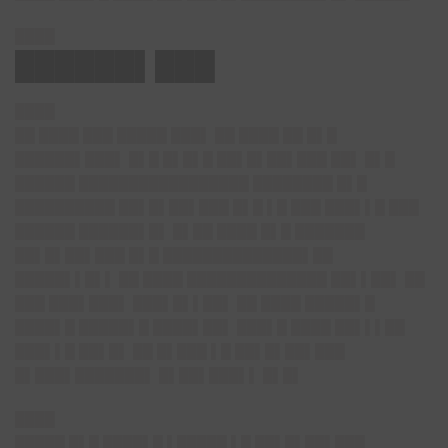
████
██████▌███
████
██ ████ ███ █████ ███▌ ██ ████ ██ █▌█
██████▌███▌
█▌█ █▌█▌█ ██▌█▌██▌███ ██▌ █▌█
██████ █████████████████ ████████ █▌█
██████████ ██▌█▌██▌███ █▌█ ▌█ ███ ███▌▌█ ███
██████ ██████▌█▌ █▌██ ████ █▌█ ███████
██▌█▌██▌███ █▌█ ██████████████▌██
█████▌▌█▌▌ ██ ████ ██████████████ ██▌▌██▌ ██
███ ███▌███▌ ███▌█▌▌██▌ ██ ████ █████▌█
████▌█ █████▌█ ████▌██▌ ███▌█ ████ ██▌▌▌██
███▌▌█ ██▌█▌ ██ █▌███ ▌█ ██▌█▌██▌███
█▌███▌███████▌ █▌██▌███▌▌ █▌█▌
████
█████ █▌█ ████▌█ ▌█████ ▌█ ██▌█▌██▌███