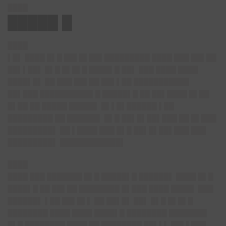
████
█████ █
████
▌█▌ ████ █▌█ ██▌█▌██▌█████████ ████ ███ ██▌██
██▌▌██▌ █▌█ █▌█▌█ ████▌█ ██▌ ███ ████ ████
████▌█▌ ██ ███ ██▌██ ██▌▌██ ███████████
██▌███ ██████████▌█ █████▌█ ██ ██▌████ █▌██
█▌██ ██ █████ █████▌ █▌▌█▌██████ ▌██
█████████ ██ ██████▌ █▌█ ██▌█▌██▌███ ██ █▌███
█████████▌ ██ ▌████ ███ █▌█ ██▌█▌██▌███ ███
█████████▌ ████████████▌
████
████ ███ ███████ █▌█ █████▌█ ██████▌ ████ █▌█
████▌█ ██ ██▌██ ████████ █▌███ ████ ████▌ ███
██████▌ ▌██ ██▌█▌▌ ██ ██▌█▌ ██▌ █▌█ █▌█▌█
████████ ████ ████ ████▌█ ████████ ███████▌
█▌█ ████████ ████ ██ ████████ ██▌▌▌ ██▌▌███