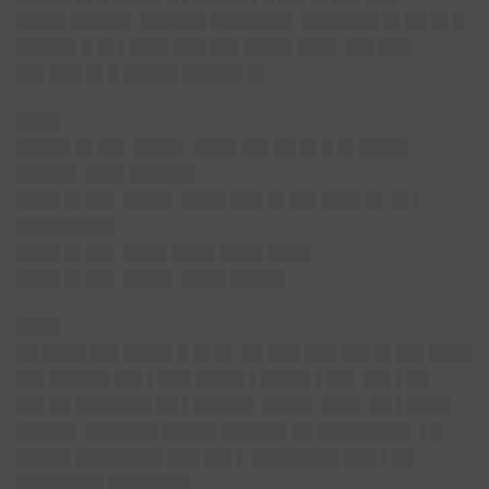
████▌█████▌ ██████ ███████▌ ███████ █▌██ █▌█
█████▌█ █▌▌███▌███ ██▌████▌███▌ ██▌███
██▌███ █▌█ █████ █████▌█▌
████
█████ █▌██▌ ████▌ ████ ██▌██ █▌█ █▌████▌
█████▌ ███▌██████
████ █▌██▌ ████▌ ████ ███ █▌██▌███▌█▌ █▌▌
█████████
████ █▌██▌ ████ ████ ████ ████
████ █▌██▌ ████▌ ████ █████
████
██ ████ ██▌████▌█ █▌█▌ ██ ███ ███ ██▌█▌██▌████
██▌█████▌██▌▌███ ████▌▌████▌▌██▌ ██▌▌██
██▌██ ███████ ██ ▌█████▌ ████▌ ███▌ ██ ▌████
█████▌ ██████▌█████ ██████ ██ ████████▌ ▌█
█████ ████████ ███ ██▌▌ ████████ ███ ▌██
████████ ███████▌