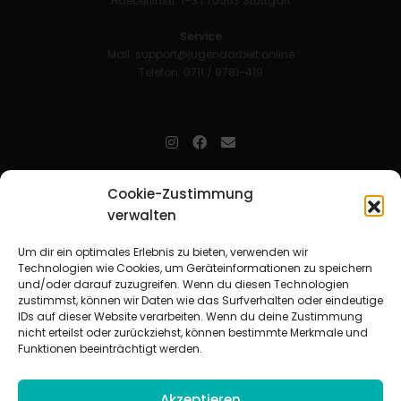
Haeberlinstr. 1–3 | 70563 Stuttgart
Service
Mail:
support@jugendarbeit.online
Telefon: 0711 / 9781-419
jugendarbeit.online
- kurz jo - ist der Online-Materialpool für
Cookie-Zustimmung
Mitarbeitende in der christlichen Kinder-, Jugend- und jungen
Erwachsenenarbeit. Auf
jo
findet man unkompliziert und schnell
verwalten
zahlreiche praxiserprobte Materialien und gewinnt so Zeit für
Beziehungsarbeit.
Um dir ein optimales Erlebnis zu bieten, verwenden wir
Technologien wie Cookies, um Geräteinformationen zu speichern
und/oder darauf zuzugreifen. Wenn du diesen Technologien
Beteiligte Verbände
zustimmst, können wir Daten wie das Surfverhalten oder eindeutige
CVJM-Landesverband Bayern e. V.
|
CVJM-Gesamtverband in
IDs auf dieser Website verarbeiten. Wenn du deine Zustimmung
Deutschland e. V.
nicht erteilst oder zurückziehst, können bestimmte Merkmale und
CVJM-Westbund e. V.
|
Deutscher Jugendverband „Entschieden für
Funktionen beeinträchtigt werden.
Christus“ e. V.
Evangelisches Jugendwerk in Württemberg
Akzeptieren