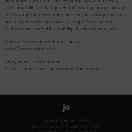
einer Freizeit bei, da mit der Verpflegung die Stimmung
steht und fällt. Die fleißigen Helfer*innen agieren meistens
im Verborgenen und werden nicht immer wahrgenommen.
Umso mehr ein Grund, danke zu sagen! Feiert euch als
Küchenteam und geht zum Beispiel zusammen essen.
Weitere Informationen findest du auf
https://www.deater.info/
Autor / Autorin: Julia Widmann
© EJW - Evangelisches Jugendwerk in Württemberg
jugendarbeit.online (jo)
Praxisverlag buch+musik bm gGmbH