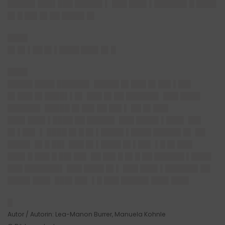
█████▌███▌███ █████▌▌ ███ ███▌▌██████▌█ ████
█▌█ ██▌█▌██ ████▌█▌
████
█▌█▌▌██ █▌▌████ ███▌█▌█
████
█████ ████ ██████▌ █████ █▌███ █▌██▌▌██▌
█▌███ █▌████▌▌█▌ ███ █▌██ ██████▌ ███ ████
██████▌ █████ █▌██▌██ ██▌▌ ██ █▌███
███▌███▌▌████ ██ █████▌ ███ ████▌▌███▌ ██▌
█▌▌██▌ ▌ ████ █▌█ █▌▌████▌▌████ █████▌█▌ ██
████▌ █▌█ ██▌ ███ █▌▌████ █▌▌██▌ ▌█ █▌███
███▌█ ███ █ ██▌██▌ ██ ██▌█ █▌█ ██ ██████ ▌████
███ ███████▌ ███ ████ █▌▌ ███ ███▌▌██████▌██
████▌███▌ ███▌██▌ ▌█ ███ █████▌███▌███▌
█
Autor / Autorin: Lea-Manon Burrer, Manuela Kohnle