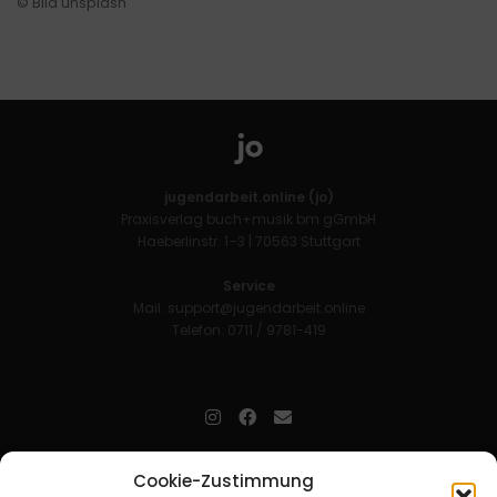
© Bild unsplash
jugendarbeit.online (jo)
Praxisverlag buch+musik bm gGmbH
Haeberlinstr. 1–3 | 70563 Stuttgart
Service
Mail:
support@jugendarbeit.online
Telefon: 0711 / 9781-419
jugendarbeit.online
- kurz jo - ist der Online-Materialpool für
Cookie-Zustimmung
Mitarbeitende in der christlichen Kinder-, Jugend- und jungen