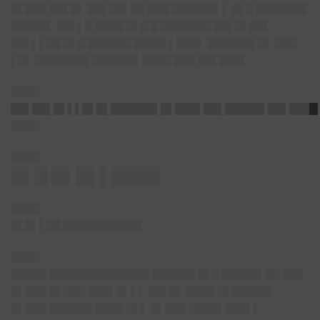
█▌███ ██▌█▌ ██▌██▌██ ███ ██████▌▌ █▌█ ███████
█████▌ ██▌▌█ ████ █▌█ █ ███████ ██▌█▌██▌
██▌▌▌██ █▌█ ██████ ████▌▌███▌ ██████▌█▌ ███
▌█▌ ███████▌██████▌████ ███ ██▌███▌
████
██▌██▌█▌▌▌█▌█▌██████▌█▌███▌██▌
█████▌██▌████
████
████
█▌█ █▌█▌▌████
████
█▌█▌▌██ ███████████
████
█████ ██████████████ ██████ █▌█ █████▌██ ███
█▌███ █▌███ ███▌█▌▌▌ ██▌█▌ ████ █▌█████▌
█▌███ ██████ ████ █▌▌ █▌███ ████▌███▌▌