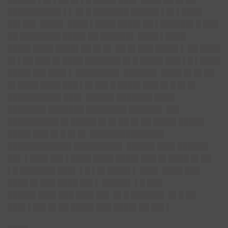
██████████▌▌▌ █▌█ ███████ █████▌▌█▌▌████
██▌██▌ ████▌ ████ ▌████ ████▌██ ▌██████▌█ ███
██ ████████ ████▌██ ██████▌ ████ ▌████
████▌████ ████▌██ █▌█▌ ██ █▌███ ████▌▌ ██ ████
█▌▌██ ███ █▌████ ███████ █▌█ ████▌███ ▌█ ▌████
████▌██▌███▌▌ ████████▌ ██████▌ ████ █▌█▌██
█▌████ ████ ███ ▌█▌██▌█ ████▌███ █▌█ █▌█▌
██████████▌███▌ █████▌███████ ████
███████▌███████ ████████ ██████▌ ██▌
██████████ █▌█████ █▌█▌██ █▌██ ████▌█████
████▌███ █▌█ █▌█▌ ██████████████▌
████████████▌█████████▌ █████▌███▌██████
██▌ ▌███▌██▌▌████ ████ ████▌███ █▌████ █▌██
▌█ ███████ ███▌ ▌█ ▌█▌████▌▌ ███▌ ████ ███
████ █▌███ ████ ██▌▌ █████▌ ▌█ ███
█████▌███▌███ ███▌██▌ █▌█ ██████▌ █▌█ ██
███▌▌██▌█▌██ ████▌███ ████▌██ ██▌▌