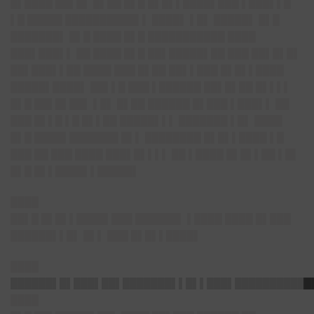
█▌████ ██▌█▌ █▌██ █▌█ █▌█▌▌████▌███ ▌███▌▌█
▌█ █████ ██████████▌▌ ████▌ ▌█▌ █████▌ █▌█
███████▌ █▌█ ████ █▌█ ███████████ ████
███▌███▌▌ ██ ████ █▌█ ██▌█████▌██ ███ ██▌█▌█▌
██▌███▌▌██ ████ ███ █▌██ ██▌▌███ █▌█▌▌████
█████▌████▌ ██▌▌█ ███ ▌██████ ██▌█▌██ █▌▌▌▌
█▌█ ██▌█▌██▌ ▌█▌ █▌██ ██████ █▌███ ▌███▌▌ ██
███ █▌▌█ ▌█ █▌▌██ █████▌▌▌ ███████ ▌█▌ ████
█▌█ ████▌███████ █▌▌ ████████ █▌█▌▌████ ▌█
███ ██ ███ ████ ███▌█▌▌▌▌ ██ ▌████ █▌█▌▌██ ▌█▌
█▌█ █▌▌████▌▌█████▌
████
██▌█ █▌█▌▌████▌███ ██████▌ ▌████ ████ █▌███
██████▌▌█▌ █▌▌ ███ █▌█▌▌████▌
████
██████▌█▌███▌██▌███████▌▌█▌▌███▌██████
█████
████