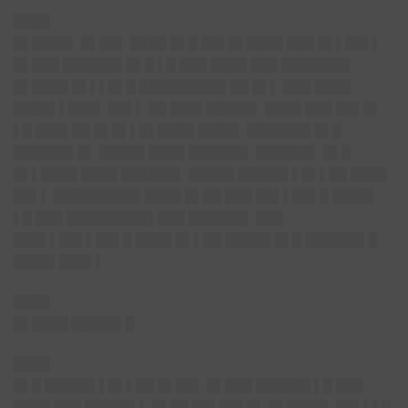
████
█▌████▌ █▌██▌ ████ █▌█ ██▌█▌████ ███ █▌▌██▌▌
█▌███ ██████▌█▌█ ▌█ ███ ████ ███ ███████▌
█▌████ █▌▌▌█▌█ █████████▌██ █▌▌ ███ ████
████▌▌███▌ ██▌▌ ██ ███▌█████▌ ████ ███ ██▌█▌
▌█ ███▌██ █▌█▌▌█▌████ ████▌ ███████ █▌█
██████▌█▌ █████ ████ ██████▌ ██████▌ █▌█
█▌▌████ ████ ██████▌ █████ █████▌▌█▌▌██ ████
██▌▌ █████████▌████ █▌██ ███ ██▌▌██▌█ ████▌
▌█ ███ █████████▌███ ██████▌ ███
███▌▌██▌▌██▌█ ████ █▌▌██ █████ █▌█ ██████▌█
████▌███▌▌
████
█▌████ █████▌█
████
█▌█ █████▌▌█▌▌██ █▌██▌ █▌███ ██████ ▌█ ███
████ ███ █████▌▌ █▌██ ██▌██▌█▌ █▌████▌ ██▌▌▌█