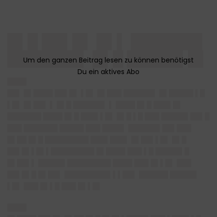
█▌█ ██▌█▌ █▌▌ ███████
███████▌ █▌█ █████▌█▌
████
██▌ █▌████ ██▌█▌ ▌█▌ █▌███ ██████▌ █▌█████ ▌█
▌█▌ █▌██▌ ▌ █▌█ ██████▌ ▌ ████ █▌█ ███▌█▌
███████ ████ █▌█ ███▌▌█▌ █▌█ ▌█ ███ █████▌██▌█
███ ███████ █████ ███ ████▌ ██████▌██▌███
█▌██ █▌█ █████████ ███▌███▌ █▌██▌▌█▌ █▌█
██▌█▌▌█▌▌█████████ █▌████ ███ ▌█ █████▌█
█▌██▌▌ █████▌█████████ ████ ███ █▌▌█▌ ███
██▌█▌█ █▌██▌ █████████▌▌▌██▌ ██████ █████▌
▌█▌ ███ █▌▌█ ███ █▌▌█▌
████