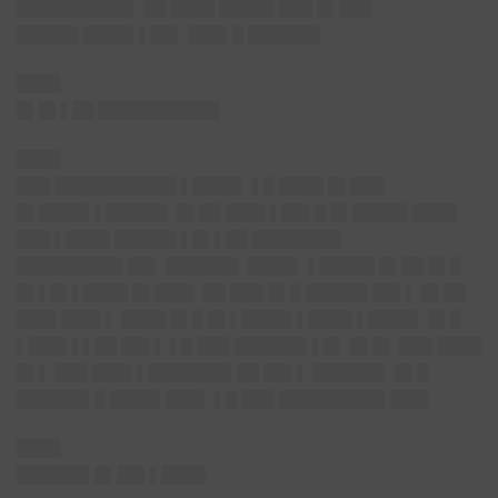
██████████▌ ██ ████ █████ ███ █▌███
█████▌████▌▌██▌ ███▌█ ██████▌
████
█▌█▌▌██ ███████████
████
███ ███████████ ▌████▌ ▌█ ████ █▌███
█▌████▌▌█████▌ █▌██ ███▌▌██▌█ █▌█████ ████
███ ▌████ █████▌▌█▌▌██ ████████
█████████▌██▌ ██████▌ ████▌ ▌█████ █▌██ █▌█
█▌▌█▌▌████ █▌███▌ ██ ███ █▌█ █████▌██▌▌ █▌██
███▌███▌▌ ████ █▌█ █▌▌████▌▌████ ▌████▌ █▌█
▌███▌▌▌██ ██▌▌ ▌█ ███ ██████▌▌█▌ █▌█▌ ███ ████
█▌▌ ███ ███▌▌███████▌██ ██▌▌ ██████▌ █▌█
██████▌█ ████▌███▌ ▌█ ███ █████████▌███▌
████
██████▌█▌██▌▌████