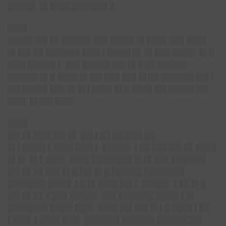
█████▌ █▌████ ███████ █
████
█████ ██▌█▌ █████▌ ██▌█████ █▌████ ███ ████
█▌██▌██ ███████ ███▌▌████▌█▌ █▌███ ████▌ █▌█
███▌█████▌▌ ███ █████▌██▌█▌█ ██ ██████
██████ █▌█ ████ █▌██▌███ ███ █▌██ ██████▌██▌▌
██▌█████ ███ █▌█▌▌████ █▌█ ████ ██▌█████ ██▌
███▌ █▌██▌███▌
████
██▌█▌███▌██▌█▌ ██▌▌█ ▌██ ███▌██
█▌▌████▌▌████ ███▌▌ █████▌ ▌██ ███ ██▌█▌ ████
█▌█▌ █▌▌ ███▌ ████ ████████ █▌█▌███ ███████
██▌█▌██ ███ █▌█ ██▌█▌█ ██████ ████████
███████▌████▌ ▌█ █▌████ ██▌▌ █████▌ ▌██ █▌█
██▌█▌█ ▌█ ███ █████▌ ███ ███████ ████▌▌█▌
████████ ████▌███▌ ████ ██▌██▌█▌▌█ ████ ▌██
▌███▌ ▌████ ███▌ ███████ ██████▌██████ ██▌