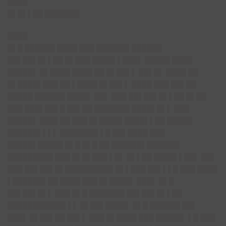
████
█▌█▌▌██ ███████
████
█▌█ ██████ ████ ███ ██████▌██████
██▌██▌█▌▌██ █▌███ ████▌▌███▌ █████ ████
█████▌ █▌████ ████ ██ █▌██▌▌ ██▌█▌ ████ ██
█▌████▌███ ██ ▌████ █▌██▌▌ ████ ███ ██▌██
█████ ██████ ████▌ ██▌ ███ ██▌██▌█▌▌██ █▌██
███ ███▌██▌█ ██▌██ ███████ ████▌█▌▌ ███
█████▌ ███▌██ ███ █▌████▌████▌▌██ █████
██████▌▌▌▌ ███████▌▌█ ██▌████ ███
█████▌█████ █▌█ █▌█ ██ ██████▌██████▌
█████████ ███ █▌█▌███ ▌█▌ █▌▌██ ████▌▌██▌ ██▌
███ ██▌██▌█▌█████████▌█▌▌███ ██▌▌▌█ ███ ████
▌██████▌██ ████ ███ █▌████▌ ███▌ █▌█
██▌██▌█▌▌ ███ █▌█ ███████ ██▌██▌█▌▌██
███████████▌▌▌ █▌██▌████▌ █▌█ ██████ ██▌
███▌ █▌██▌██ ██▌▌ ███ █▌████ ███ █████▌ ▌█ ███