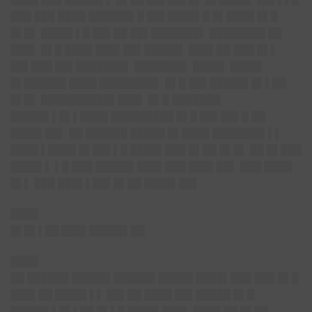
███ ███ ████ ██████▌█ ██▌████▌█ █▌████ █▌█
█▌█▌ ████▌▌█ ██▌██ ██▌███████▌ ████████ ██
███▌ █▌█ ████ ███▌██▌█████▌ ███▌██ ███ █▌▌
██▌███ ██▌███████▌ ███████▌ ████▌ ████▌
█▌██████ ████ ████████▌ █▌█ ██▌█████▌█▌▌██
█▌█▌ ██████████▌███▌ █▌█ ███████
█████▌▌█▌▌████ █████████ █▌█ ██▌██▌█ ██
████▌██▌ ██ ██████ █████ █▌████ ███████▌▌▌
████ ▌████ █▌██▌▌█ ████▌███ █▌██ █▌█▌ ██ █▌███
████▌▌ ▌█ ███ █████▌███▌███ ███▌██▌ ███ ████
█▌▌ ███ ███▌▌██▌█▌██ ████▌██▌
████
█
▌█▌▌██ ███▌█████▌██
████
██ ██████ █████▌██████ █████ ████▌███ ███ █▌█
███▌██ ████▌▌▌ ██▌██ ████ ██▌█████ █▌█
█████▌▌█▌▌██ █▌▌█ ████▌███▌ ████ ██ █▌██