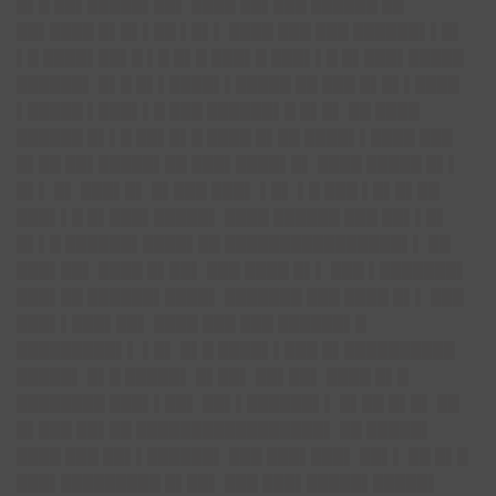
█▌█ ██▌█████▌██▌ ████ ██▌███ ██████ ██
██▌████ █▌█▌▌██ ▌█▌▌ ████ ███ ███ ██████▌▌█▌
▌█ ████▌██▌█ ▌█ █▌█ ███▌█ ███▌▌█ █▌███▌█████
██████▌ █▌█ █▌▌████▌▌█████ ██ ███ █▌█▌▌████
▌█████ ▌███▌▌█ ███ ██████▌█ █▌█▌ ██ ████
██████ █▌▌█ ██▌█▌█ ████ █▌██ ████▌▌████ ███
█▌██ ██▌█████▌██ ███▌████▌█▌ ████ █████ █▌▌
█▌▌ █▌ ███▌█▌ █▌███ ███▌ ▌█▌ ▌█ ███ ▌█▌█▌██
███▌▌█ █▌███▌█████▌ ████ ██████ ███ ██▌▌█▌
█▌▌█ ██████▌████▌██ ████████████████▌▌ ██
███▌██▌ ████ █▌██▌ ███ ████ █▌▌ ███ ▌███████▌
███▌██ ██████▌████▌ ███████ ███ ████ █▌▌ ███
███▌▌███▌██▌ ████ ███ ███ ██████▌█
█████████▌▌ ▌█▌ █▌█ ████▌▌███ █▌██████████
█████▌ █▌█ █████▌ █▌██▌ ██▌██▌ ████ █▌█
████████ ███▌▌██▌ ██▌▌██████▌▌ █▌██ █▌█▌ ██
█▌███ ██▌██ █████████████████▌ ██ █████▌
████ ███ ██▌▌██████▌ ███ ███▌███▌ ██▌▌ ██ █▌█
███▌█████████ █▌██▌ ███ ███▌█████▌█████▌