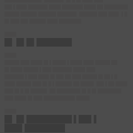
██▌▌███▌██████▌████ ███████ ████ ██ ████████
█████ █████▌██████ ██████▌ ██████ ███ ███▌ ▌█
█▌███ ██▌█████▌███▌███████▌
████
█▌ █▌█▌███████
████
█████ ███ ████ █▌▌████▌▌████ ███▌█████ ██
█▌████ █████ ▌███ ██████▌████ ███
██████▌▌███ ███▌█▌██▌██ ███ █████ █▌██ ▌█
███▌█████ ███ █▌█ ▌█████▌██ ████▌ ██▌▌██ ████
███ █▌█ █▌█████▌ ██ ████████ █▌█ █▌████████
███ ████ █▌███ ██████████▌████▌
████
█▌ █▌█████████ ▌██▌▌
███▌████████