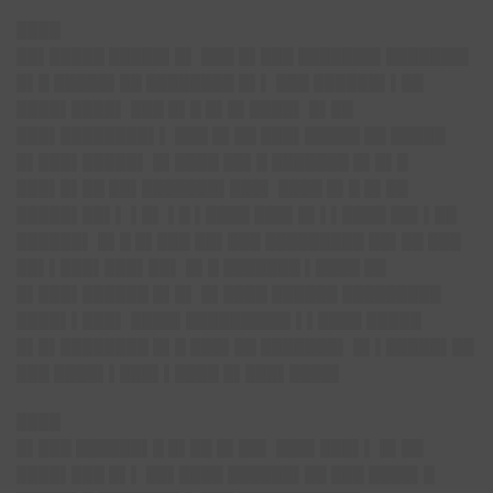
████
██▌█████ █████▌█▌ ███ █▌███ ███████▌███████▌
█▌█ █████▌██ ████████ █▌▌ ███ ██████▌▌██
████▌████▌ ███ █▌█ █▌█▌████▌ █▌██
███▌████████▌▌ ███ █▌██ ███▌█████ ██ █████
█▌███▌█████▌ █▌████ ██▌█ ███████ █▌█▌█
███▌█▌██ ██▌███████▌███▌ ████ █▌█ █▌██
█████▌██▌▌ ▌█▌ ▌█ ▌████ ███▌█▌▌▌████ ██▌▌██
██████▌ █▌█ █▌███ ██▌███ █████████ ██▌██ ███
██▌▌███▌███▌██▌ █▌█ ███████ ▌████ ██
█▌███▌██████ █▌█▌ █▌████ ██████ █████████
████▌▌███▌ ████▌█████████▌▌▌████ █████
█▌█▌████████ █▌█ ███▌██ ███████▌ █▌▌█████▌██
███ ████▌▌███▌▌████ █▌███▌████▌
████
█▌███ ██████▌█ █▌██ █▌██▌ ███▌███▌▌ █▌██
████▌███ █▌▌ ██▌████ ██████▌██ ███ ████▌█