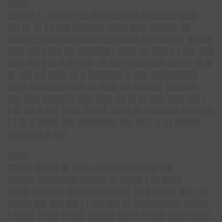
████
█▌███▌▌▌██ ██▌▌██ ██ ████ █▌█ ███████ ████
██▌█▌ █▌█ ▌███ ██████▌████ ███▌█████▌ ██
██████ ████████ ████ █████ ██ ███▌████▌ █████
███▌██▌█ ██▌██ ███████ ▌████ ██ ███▌▌ ▌██▌ ███
███▌██▌█ █▌█ █▌███▌ ██ ███ ████████ ███ █▌█▌█▌
█▌ ██▌██▌███▌ █▌█ ███████ █▌██▌ █████████▌
████ ████████ ███ █▌████ ██▌█████▌ ██████▌
██▌ ███ █████ █▌███ ███▌ ██ █▌██ ███ ███▌██▌▌
▌█▌ ██ █▌██▌ ███▌ ████▌ ████ █▌█ ██████ ███ ███
▌█ █▌█ ████▌███ ████████ ██▌ ███ █▌█ ▌█████
███████ █▌██▌
████
███ █▌██ ██▌█▌ █▌█ ▌███ ███ ██████ ██▌
█████▌████████ █████▌█▌ ████▌▌██ ████
████▌██████▌████ ████████▌ █▌█ ████▌ ██▌▌██
█████ ██▌███ ██▌▌▌███ ██▌█▌ █████████▌█████
▌████▌ █▌██ █▌██▌ █████▌██ ▌█ █▌███ ████▌███▌