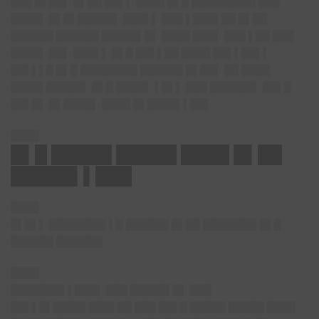
███ █▌██▌ █▌██ ██▌▌ ████ █▌█ █████████ ███
████▌ █▌█▌█████▌ ███▌▌ ███ ▌███▌██ █▌██
██████ ██████ █████▌█▌ ████ ███▌ ███ ▌██ ███
████▌ ██▌ ███▌▌ █▌█ ██▌▌██ ████ ██▌▌██▌▌
██▌▌▌█ █▌█ ████████ ██████ █▌██▌ ██ ████
████▌█████▌ █▌█ ████▌ ▌█▌▌ ███ ██████▌ ██▌█
██▌█▌ █▌████▌ ████ █▌████▌▌██▌
████
█▌█ █████ █████ ████ █▌██
█████▌▌███
████
█▌█▌▌ ████████ ▌█ ██████ █▌██ ███████▌█▌█
██████ ██████▌
████
███████▌▌███▌ ███ █████▌█▌ ███
██▌▌█▌████▌███▌██ ███ ██▌█ █████ █████ ████