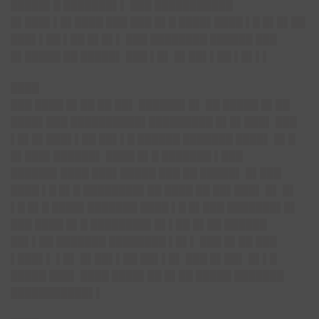
█████▌█ ███████▌▌ ███ ███████████
█▌███▌▌█▌████ ███ ███ █▌█ ████▌████ ▌█ █▌█▌██
███▌▌██ ▌██ █▌█▌▌ ███ ████████ ██████ ███
█▌█████ ██ █████▌ ███ ▌█▌ █▌██▌▌██ ▌█▌▌▌
████
███ ████ █▌██ ██ ██▌ ██████▌█▌ ██ █████ █▌██
████▌███ ██████████▌█████████ █▌█▌███▌ ███
▌█▌█▌███▌▌██ ██▌▌█ ██████ ███████ ████▌ █▌█
█▌███▌██████▌ ████ █▌█ ███████ ▌███
██████▌████ ███▌█████ ███ ██ █████▌ █▌███
████ ▌█ █▌█ ████████▌██ ████ ██ ██▌███▌ █▌ █▌
▌█ █▌█ ████▌███████ ████ ▌█ █▌███ ███████▌█▌
███ ████ █▌█ ████████▌█▌▌██ █▌██ ██████
██▌▌██ ███████ ████████ ▌█▌▌ ███ █▌██ ███
▌███▌▌ ▌█▌ █▌██▌▌██ ██▌▌█▌ ███ █▌██▌ █▌▌█
█████ ███▌ ████ ████▌██ █▌██ █████ ███████
███████████▌▌