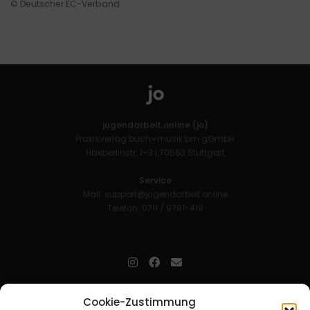
© Deutscher EC-Verband
jugendarbeit.online (jo)
Praxisverlag buch+musik bm gGmbH
Haeberlinstr. 1–3 | 70563 Stuttgart
Service
Mail:
support@jugendarbeit.online
Telefon: 0711 / 9781-419
jugendarbeit.online
- kurz jo - ist der Online-Materialpool für
Cookie-Zustimmung
Mitarbeitende in der christlichen Kinder-, Jugend- und jungen