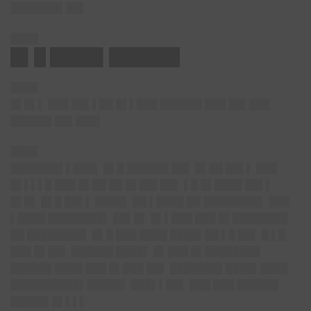
███████▌██▌
████
█▌█ ████▌██████
████
█▌█▌▌ ███ ██▌▌██ █▌▌███ ██████ ███ ██▌███
██████ ██▌███▌
████
███████▌▌███▌ █▌█ ██████ ██▌ █▌██ ██▌▌ ███
█▌▌▌▌█ ███ █▌██ ██ █▌██▌██▌ ▌█ █▌████ ██▌▌
█▌█▌ █▌█ ██▌▌ ████▌ ██ ▌████ ██ ████████▌ ███
▌████ ████████▌ ██▌█▌ █▌▌███ ███ █▌████████
██ ████████▌ █▌█ ███ ████ ████▌██ ▌█ ██▌ █ ▌█
███ █▌██▌ ██████ ████▌ █▌███ █▌████████
██████ ████ ███ █▌███ ██▌ ███████▌████▌████
██████████▌█████▌ ███▌▌██▌ ███ ███ ██████
█████▌█▌▌▌▌