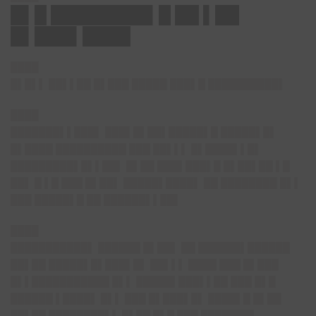
█▌█ ████████▌█ ██ ▌██
█▌███▌████
████
█▌█▌▌ ██▌▌██ █▌███ █████ ███▌█ ██████████▌
████
███████▌▌███▌ ███▌█▌██▌█████▌█ █████▌█▌
█▌████ ██████████ ███ ██▌▌▌ █▌████▌▌█▌
█████████▌█▌▌██▌ █▌██ ███▌███▌█ █▌██▌██ ▌█
██▌ █ ▌█ ███ █▌██▌ █████▌████▌ ██ ████████ █▌▌
███ █████▌█ ██ ██████▌▌██▌
████
███████████▌ ██████ █▌██▌ ██ ██████▌██████
██▌██ █████▌█▌███▌█▌ ██▌▌▌ ████ ███ █▌███
█▌▌███████████ █▌▌ █████▌███▌▌██ ███ █▌█
██████ ▌████▌ █▌▌ ███ █▌███▌█▌ ████▌█ █▌██
██▌██ ████████▌▌ █▌██ █▌█ ███ ███████▌