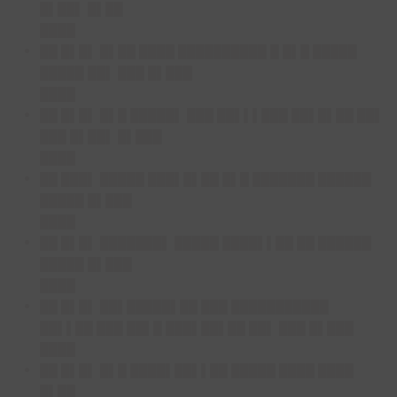
█▌██▌ █▌██
████
██ █▌█▌ █▌██ ████ ██████████ █ █▌█ █████
█████ ██▌ ███ █▌███
████
██ █▌█▌ █▌█ █████▌ ███ ██▌▌▌███ ██▌█▌██ ██▌
███ █▌██▌ █▌███
████
██ ███▌ █████ ███▌█▌██ █▌█ ███████ ██████
█████ █▌███
████
██ █▌█▌ ███████▌ █████ ████▌▌██ ██ ██████
█████ █▌███
████
██ █▌█▌ ██▌█████▌██ ███ ███████████
██▌▌██ ███ ██▌█ ███▌██▌██ ██▌ ███ █▌███
████
██ █▌█▌ █▌█ ████▌██▌▌██ █████ ████ ████
█▌██