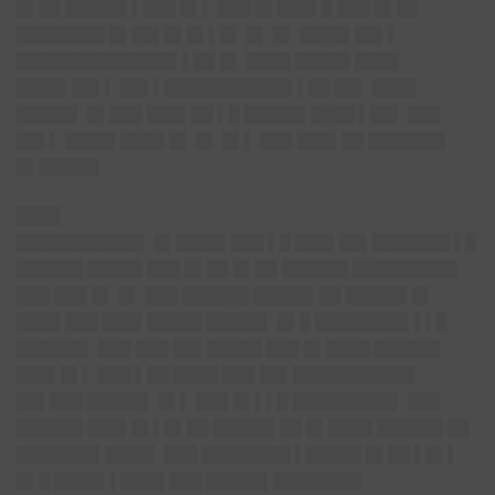
█▌██ █████▌▌███ █▌▌ ███ █▌███▌█ ███ █▌██
████████ █▌██▌█▌█▌▌█▌ █▌ █▌ ████▌██▌▌
██████████████▌▌██ █▌ ████ █████ ████
████▌██▌▌ ██▌▌███████████▌▌██ ██▌ ████
█████▌ █▌███ ███▌██ ▌█ █████▌████ ▌██▌ ███
██▌▌ ████▌████ █▌ █▌ █▌▌ ███ ███▌██ ███████
█▌█████▌
████
███████████▌ █▌████▌███ ▌█ ███▌██▌███████ ▌█
██████ █████ ███ █▌██ █▌██ ██████ █████████▌
███ ███ █▌ █▌ ███ ██████ █████▌██ █████▌█▌
████ ███ ███▌█████ █████▌ █▌█ ████████▌▌▌█
██████▌ ███ ███ ██▌█████ ███ █▌████ ██████
███▌█▌▌ ███ ▌██ ████ ███ ██▌███████████
██▌███ █████▌ █▌▌ ███ █▌▌▌█ █████████▌ ███
██████ ███▌█▌▌█▌██ █████▌██ █▌████ ██████ ██
███████▌████▌ ███ ████████ ▌█████ █▌██ ▌█▌▌
█▌█ ████▌▌████ ███ █████▌████████