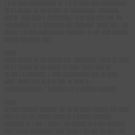
▌█ █▌███ █████████▌█▌ ▌█ █▌███▌███ ████████▌
█▌█ ▌████▌ █▌██ █▌██▌ █▌████████▌ ███████
██▌█▌ ███ ███▌▌ ████████ ▌█ █▌███ ███ ██▌ ██
████████▌ █▌█ ███████ ██▌██████▌ ████ ██▌▌██
████▌ ▌█ ███ █████████ █████▌▌█ ▌█▌ ███ █████
███ █▌██████▌██▌▌
████
████ █████ █▌██ █████ ██▌ ███████▌ ████ █▌███▌
█▌█ ▌█████ █▌██ ████▌█▌███▌ ████ ███ ██
█▌██▌▌█ ██████▌▌ ███ █████████ ██▌ █▌███▌
███▌ ████ ███ █▌█ █▌██▌ █▌███▌█
████████████▌▌ ███████ █▌█ █████ ██████▌
████
█▌███ ██████ █████▌ ██ ██ █▌████ █████ ██▌███▌
███ █▌██ ██▌█████ ████ █▌█ █████ ██████
██████▌█▌▌██▌ ▌████ ▌██ █████ █▌█ ██▌██████
██▌▌████ ████████ ███ ████▌▌██ ██▌██ ██▌▌██