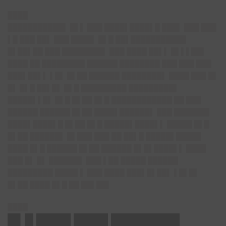
████
███████████▌ █▌▌ ███ ████▌████▌█ ███▌ ███ ███
▌█ ███ ██▌ ███ ████▌ █▌█ ██▌███████████
█▌██▌██ ███ ████████▌ ███ ████ ██▌▌ █▌▌▌██▌
████ ██ ████████▌██████ ████████ ███ ███ ███
███▌██▌▌ ▌█▌ █▌██ ██████ ████████▌ ████ ███ █▌
█▌ █▌█ ██▌█▌ █▌█ █████████ █████████▌
█████▌▌█▌ █▌█ █▌██ █▌█ ████████████ ██ ███
██████ ██████ █▌██ ████▌██████▌ ███ ███████
████▌████▌█ █▌██ █▌█ █████▌████▌▌ █████ █▌█
█▌██ ██████▌ █▌███ ███ ██ ██▌█ █████▌█████
████ █▌█ ██████ █▌██ ██████ █▌█▌████▌▌ ████
███ █▌ █▌ ██████▌ ███ ▌██ █████ ██████
█████████ ████▌▌ ███ ████ ███▌█▌██▌ ▌█▌█▌
█▌██ ████ █▌█ ██ ██▌██▌
████
█▌█ ████ ████ ████████