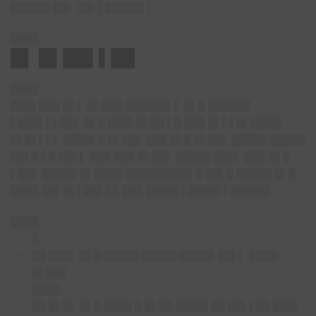
█████▌██▌ ██▌▌█████▌▌
████
█▌ █▌██▌▌██
████
███▌███ █▌▌ █▌███ ██████▌▌ █▌█ ██████
▌███▌▌▌██▌ █▌█ ███▌█▌██ ▌█ ███ █▌▌▌█▌████▌
█▌█▌▌▌▌ ████▌█ █▌██▌ ███ █▌█ █▌██▌ █████ █████
██▌█ ▌█ ██▌▌ ███ ███ █▌██▌ █████ ███▌ ███ █▌█
▌██▌ █████ █▌████ █████████▌█ ██▌█ █████ █▌█
████ ██▌█▌▌██▌██ ███ ████▌▌████▌▌█████▌
████
█
██ ███▌ █▌█ █████ █████ █████ ██▌▌ ████
█▌███
████
██ █▌█▌ █▌█ ████ █ █▌██ ████▌██ ██▌▌██ ███▌