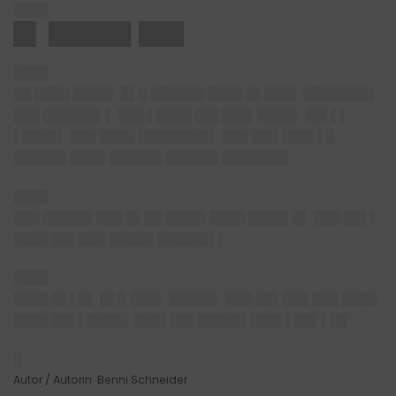
████
█▌ █████▌███
████
██ ████ ████▌ █▌█ ██████ ████ █▌███▌ ████████
███ ██████▌▌ ███ ▌████ ██▌███▌████▌ ██▌▌▌
▌████▌ ███ ████ ████████▌ ███ ███ ███▌▌█
██████ ████ ██████ ██████ ███████▌
████
███ █████▌███ █▌██ ████▌████ ████▌█▌ ███ ██▌▌
████ ██▌███ █████ ██████▌▌
████
████ █▌▌█▌ █▌█ ███▌ █████▌ ███ ██▌███ ███ ████
████ ██▌▌████▌ ███▌██▌█████▌███▌▌██▌▌██
█
Autor / Autorin: Benni Schneider