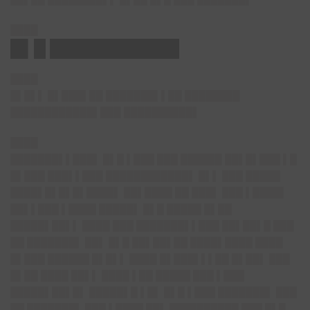
████
█▌█ ███████████
████
█▌█▌▌ █▌███▌██ ███████▌▌██ ████████
████████████▌███ ██████████▌
████
███████▌▌███▌ █▌█ ▌███ ███ ██████ ██▌█▌███ ▌█
█▌███ ███▌▌███ ████████████▌ █▌▌ ███ █████
████▌█▌█▌█▌████▌ ██▌████ ██ ███▌ ███ ▌████▌
██▌▌███ ▌████ █████▌ █▌█ █████ █▌██
█████▌██▌▌ ████ ███ ███████▌▌███ ██▌██▌█ ███
██ ███████▌ ██▌ █▌█ ██▌██▌██ ████▌████ ████
█▌███ ██████ █▌█▌▌ ████ █▌███▌▌▌██ █▌██▌ ███
█▌██ ████ ██▌▌ ████ ▌██ █████ ███ ▌███
█████▌██▌█▌ █████▌█ ▌█▌ █▌█ ▌███ ███████▌ ███
██ ███████▌ ███ ▌████ ██▌ ██████████ ███ █▌█