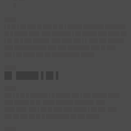
█
████
▌█ █▌▌██ ███ █▌███ █▌█▌▌█████ ███████ ███████
█▌█ ████▌███▌ ███ ██████▌▌██ █████ ███ ████ ██
▌█▌ █▌█ ██▌█████▌ ███ ███▌██▌▌▌ ███ ██▌█████▌
███ ███████████ ███ ███ ███████▌███ █▌███
██▌▌██ ████ ██▌██ █████████▌████▌
████
█▌ ████▌▌█▌▌
████
██▌▌█ █▌█ ██████ ▌█ █████ ██▌▌██▌█████ ████
███ █████ █▌█▌ ████ ██████ ██████▌ ███
███▌███▌ ██▌▌██ █▌███ ███ ████▌▌██ ██▌ ███
██▌██ ██▌██ █▌█ ████████ ██ ██▌████▌
████