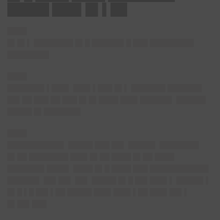
█████ ███▌█▌▌██
████
█▌█▌▌ ████████ █▌█ ██████▌█ ███ █████████
████████▌
████
███████▌▌███▌ ███▌▌███ █▌▌ ███████ ███████
██▌██ ███ ██ ███ █▌█▌████ ███▌██████▌ ██████
█████ █▌███████▌
████
███████████▌ █████ ███ ██▌ █████▌ ████████
█▌██ ████████ ███▌█▌██ ████ █▌██ ████
███████▌████▌ ████ █▌█ ████ ███ ████████████
██████▌ ██▌██▌ ██▌ █████ █▌█ ██▌███▌▌ █████▌▌
█▌█ ▌█ ██▌▌██ █████ ███▌███▌▌██ ███▌██▌▌
█▌██▌███