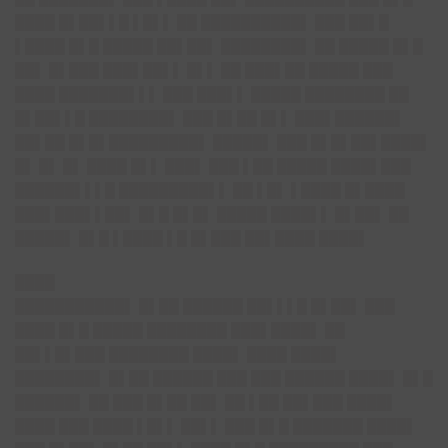
████ █▌██▌▌█ ▌█▌▌ ██ ██████████▌ ███ ██▌█
▌████ █▌█ █████ ██▌██▌ ████████▌ ██ █████ █▌█
██▌ █▌███ ███▌██▌▌ █▌▌ ██ ███▌██ █████ ███
████ ███████▌▌▌ ███ ███▌▌ █████ ████████ ██
█▌██▌▌█ ████████▌ ███ █▌██ █▌▌ ███▌██████▌
██▌██ █▌█▌█████████▌ █████▌ ███ █▌█▌██▌████▌
█▌ █▌ █▌ ████ █▌▌ ███▌ ███ ▌██ █████ ████▌███
██████▌▌▌█ █████████▌▌ ██ ▌█▌ ▌████ █▌████
███▌███▌▌██▌ █▌█ █▌█▌ █████ ████▌▌ █▌██▌ ██
█████▌ █▌█ ▌████ ▌█ █▌███ ██▌████ ████▌
████
███████████▌ █▌██ ██████ ██▌▌▌█ █▌██▌ ███
████ █▌█ █████ ████████ ███▌████▌ ██
██▌▌█▌███ ████████ ████▌ ████ ████▌
████████▌ █▌██ ██████ ███ ███ ██████ ████▌ █▌█
██████▌ ██ ███ █▌██ ██▌ ██ ▌██ ██▌███ ████▌
████ ███ ████ ▌█▌▌ ██▌▌ ███ █▌█ ███████ ████▌