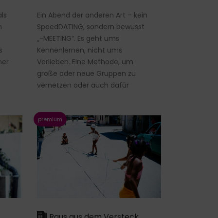
als
Ein Abend der anderen Art – kein
n
SpeedDATING, sondern bewusst
„-MEETING“. Es geht ums
s
Kennenlernen, nicht ums
ner
Verlieben. Eine Methode, um
n
große oder neue Gruppen zu
vernetzen oder auch dafür
Raus aus dem Versteck