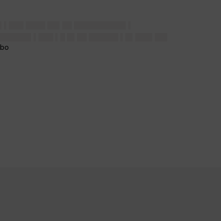
█▌▌███ ████ ██▌██ ██████████▌▌
 ██████▌▌███ ▌█ █▌██ ██████ ▌█▌███▌██▌