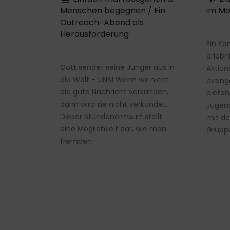
im M
Menschen begegnen / Ein
Outreach-Abend als
Herausforderung
Ein Ko
erleb
Gott sendet seine Jünger aus in
Aktion
die Welt – UNS! Wenn wir nicht
evange
die gute Nachricht verkünden,
bieten
dann wird sie nicht verkündet.
Jugend
Dieser Stundenentwurf stellt
mit de
eine Möglichkeit dar, wie man
Gruppe
fremden