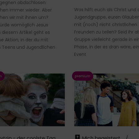
egegnen obdachlosen
Was hilft euch als Christ und 
hen immer wieder. Aber
Jugendgruppe, euren Glaube
hen wir mit ihnen um?
mit (noch) nicht christlichen
ürde womöglich Jesus
Freunden zu teilen? Seid ihr al
n diesem Artikel geht es
Gruppe vielleicht gerade in ei
e Aktion, in der du mit
Phase, in der es dran wäre, ei
n Teens und Jugendlichen
Event
trip - der coolste Tag
Mich begeistert … /