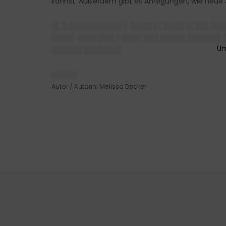
kannst. Außerdem gibt es Anregungen, wie neue J
█▌█ ██████████▌▌ ████ █▌████ █▌██▌███
████▌████ ███ ▌████ ███ █████ ██████▌
██████ ███████▌
█████
Autor / Autorin: Melissa Decker