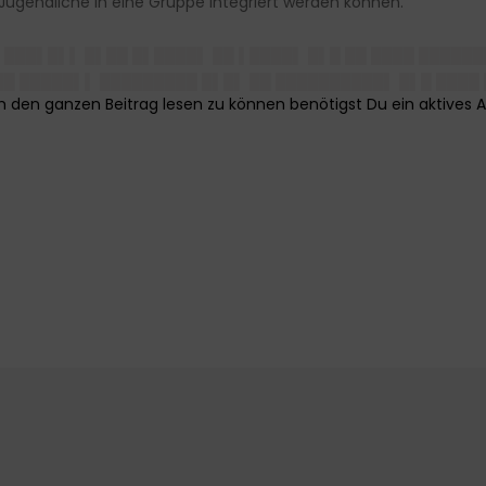
ugendliche in eine Gruppe integriert werden können.
 ███▌█▌▌ █▌██ █▌████▌ ██ ▌████▌ █▌█ ██ ████ █████
██ █████▌▌ █████████ █▌█▌ ██ ██████████▌ █▌█ ████