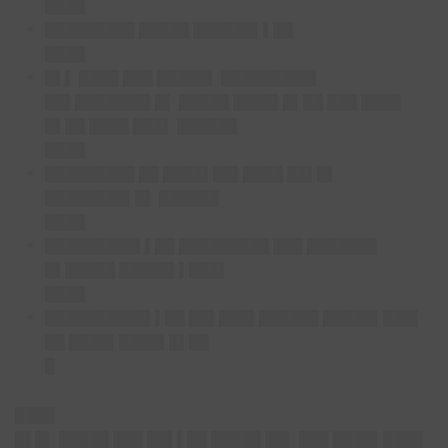
████
█████████ █████ ██████▌▌██
████
█▌▌ ████ ███ █████▌ █████████▌
██▌███████▌█▌ █████ ████▌█▌██ ███ ████
█▌██ ████ ███▌ ██████
████
█████████ ██ ████▌██▌████ ██▌█▌
████████▌█▌ ██████
████
█████████▌▌██ █████████ ███ ███████
█▌█████ █████▌▌███▌
████
██████████▌▌██ ██▌███▌██████ █████▌███▌
██ ████▌████▌█▌██
█
████
█▌█▌ █████ ███ ██▌▌██ █████ ██▌ ███ ████▌████