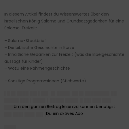
In diesem Artikel findest du Wissenswertes über den
israelischen König Salomo und Grundsatzgedanken für eine
Salomo-Freizeit:
– Salomo-Steckbrief
– Die biblische Geschichte in Kürze
– Inhaltliche Gedanken zur Freizeit (was die Bibelgeschichte
aussagt für Kinder)
– Wozu eine Rahmengeschichte
– Sonstige Programmideen (Stichworte)
▌█ █▌████ ██▌▌██▌ █▌████▌ ██ █▌████████▌██
█████ ███ ▌████▌▌█████ ████▌█ ██▌███ ███
███████▌█████████ ████ █▌██
██▌███▌███▌██▌▌▌
████