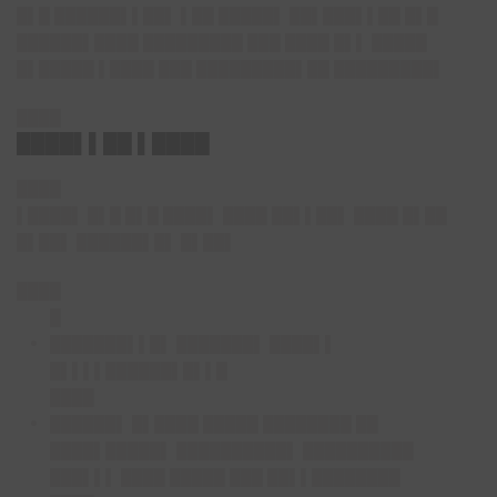
█▌█ ██████▌▌██▌ ▌██ █████▌ ██▌███▌▌██ █▌█
██████▌████ █████████ ███ ████ █▌▌ █████
█▌█████ ▌████ ███ █████████▌██ █████████▌
████
████▌▌██ ▌████
████
▌████▌ █▌█ █▌█ ████▌ ████ ██▌▌██▌ ████ █▌██
█▌██▌ ██████▌█▌ █▌██▌
████
█
███████▌▌█▌ ███████▌ ████▌▌
█▌▌▌▌██████▌█▌▌█
████
██████▌ █▌████ █████ ████████ ██
████▌█████▌ ██████████▌ ██████████
███▌▌▌ ████ █████ ███ ██▌▌████████