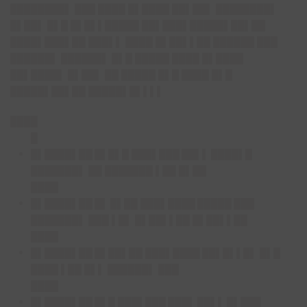
████████▌ ███ ████ █▌████ ██▌██▌ ████████▌
█▌██▌ █▌█ █▌█▌▌█████ ██▌███▌█████▌██▌██
████▌███▌██ ███▌▌ ████ █▌██▌▌██ ██████ ███
██████▌ ██████▌ █▌█ █████ ████ █▌████
██▌████▌ █▌██▌ ██ █████ █▌█ ████ █▌█
█████▌██▌██ █████▌█▌▌▌▌
████
█
█▌████▌██ █▌█▌█
█
██▌███ ██▌▌ ████▌█
██████
█
▌
██ ███████ ▌██ █▌██
████
█▌████▌██ █▌ █▌██
███▌████ █████ ███
███████▌
███ ▌█▌ █▌██▌▌██ █▌██▌▌██
████
█▌████▌██ █▌██▌██
███▌████ ██▌█▌▌█▌
█▌█
████ ▌██ █▌▌ ██████▌ ███
████
█▌████▌██ █▌█
███▌███ ███▌ ██▌▌ █▌███