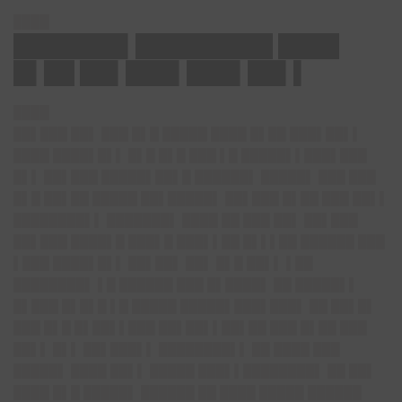
████
███████▌█████████ ████
█▌██ ██▌███▌███▌██▌▌
████
██▌███ ██▌ ███ █▌█ █████ ████ █▌██ ███▌██▌▌
████ ████▌█▌▌ █▌█ █▌█ ███ ▌█ █████▌▌███▌███
█▌▌ ██▌███ █████▌██▌█ ██████▌ █████▌ ███ ███
█▌█ ██▌██ █████ ██▌█████▌
██▌███ █▌██ ███ ██▌▌
████████▌
▌ ███████▌ ████ ██ ███ ██▌ ██▌███
██▌███ ████▌█ ███▌█ ███▌▌██ █▌▌▌██ ██████ ███
▌███ ████▌█▌▌ ██▌██▌ ██▌ █▌█ ██▌▌ ▌██
████████▌ ▌█ ██████ ███ █▌████▌ ██ █████▌▌
█▌███ █▌█▌█ ▌█ █████ █████▌███▌███▌ ██ ██▌█▌
███ █▌█ █▌██▌▌███ ██▌██▌▌██▌██ ███ █▌██ ███
██▌▌ █▌▌ ██▌███▌▌ ████████▌▌ ██ ████ ███
█████▌ ████ ██▌▌ █████ ███▌▌████████▌ ██ ██▌
████ █▌█ █████▌ ██████ ██ ████ █████ ██████