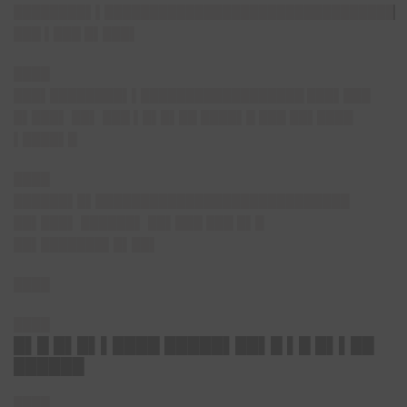
████████▌▌████████████████████████████████
███ ▌███ █▌███▌
████
███▌████████▌▌██████████████████
███▌███
█▌███▌ ██▌ ███ ▌█▌█▌██ ████▌█ ███ ██▌████
▌████▌█
████
██████▌█▌██
██████████████████████████
██▌███▌ ██████▌ ██▌███ ███ █▌█
██▌███████▌█▌██▌
████
████
█▌█ █▌█▌▌████ █████▌██▌█ ▌█ █▌▌██
██████
████