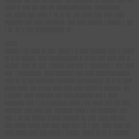
█████▌ ██ ██▌██ ████▌ ██ ██████▌█▌████▌ ██▌██
███▌█ ███ ██ ██▌██ ███████████▌ ████████
██▌████ ██▌███▌▌ █▌█▌█▌ ██ ████ ██▌██▌▌██▌
██████ ██▌███ ██████▌ ██▌███ █████ ▌████▌▌ ██
▌█▌ █▌█ ██▌█████████▌█▌
████
████▌▌██ ███ █▌██▌ ████ ▌█ ███ █████▌██▌█ ████
█▌█ █▌████▌ ███ █████████▌█ █▌██ ██▌███ ██▌█
████▌ ███ █▌██▌ ▌████ ███ ██▌▌ ██████▌▌ ██▌███
██▌ ▌███████▌ ███ ██████ ███ ███ ███████████
███ █▌█▌██ ██████▌██████ ████████▌ █▌█ █▌███
███▌███▌██ █▌██▌███ ███ ███ ████▌█ █████▌ ██
▌████▌ ███ ██████ ██▌███ ██████ ██▌▌ ███
██████▌██▌▌██ ███████ ███▌▌██ ███▌██▌██ ███
█████▌ ██▌███ ██▌ ██████ ███▌▌██ ██████▌██▌
██▌▌ █▌██ ████▌█ ███ █████▌█▌ ██▌ ███ ██▌██
██▌████ ████ ██▌███ ███ ██ ▌█▌▌██▌ ███ ███▌██
███ ████ ███ ██▌████ ▌████▌ ████ █▌█▌█ █████▌