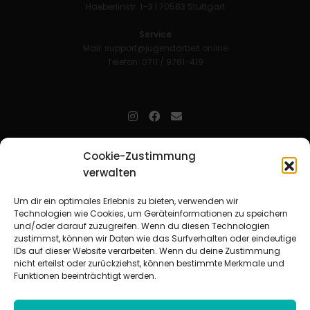
Haeberlinstr. 1–3 | 70563 Stuttgart
Service
Mail:
support@jugendarbeit.online
Telefon: 0711 / 9781-419
jugendarbeit.online
- kurz jo - ist der Online-Materialpool für
Cookie-Zustimmung
Mitarbeitende in der christlichen Kinder-, Jugend- und jungen
verwalten
Erwachsenenarbeit. Auf
jo
findet man unkompliziert und schnell
zahlreiche praxiserprobte Materialien und gewinnt so Zeit für
Beziehungsarbeit.
Um dir ein optimales Erlebnis zu bieten, verwenden wir
Technologien wie Cookies, um Geräteinformationen zu speichern
und/oder darauf zuzugreifen. Wenn du diesen Technologien
Beteiligte Verbände
zustimmst, können wir Daten wie das Surfverhalten oder eindeutige
CVJM-Landesverband Bayern e. V.
|
CVJM-Gesamtverband in
IDs auf dieser Website verarbeiten. Wenn du deine Zustimmung
Deutschland e. V.
nicht erteilst oder zurückziehst, können bestimmte Merkmale und
CVJM-Westbund e. V.
|
Deutscher Jugendverband „Entschieden für
Funktionen beeinträchtigt werden.
Christus“ e. V.
Evangelisches Jugendwerk in Württemberg