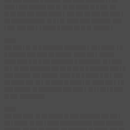
██▌███ █████▌█ █████▌ ███ ████ ██████▌▌▌██
███▌▌███ ██████ ██▌█▌ █▌██ ████▌█▌█ ██▌ ██
█▌██ ███ ██▌████ ████▌▌ ██▌██▌██ ███ ██▌███▌▌
██ ███████████▌ █▌█ ▌█▌ ████ ███▌██████▌ ███
▌██▌ ███ ██▌▌ ▌████▌█ ████ ██ █▌█▌ █████▌▌
████
██▌███ ▌█▌ █▌█ ███████ ███████▌▌ ██ ▌████▌ ▌█
█ ██████ ███ ███▌██ █████▌ ████ ██▌▌ █████
████ ███▌█ █▌█ ██▌███████▌█ ███████▌ █▌▌███▌
█▌▌ █▌███ ███████ ██▌██ █▌██ █▌█ ██████▌███ ▌█
███ █████▌ ██▌█████▌ ███▌█ █▌█ ████▌█ █▌▌ ███
██ ████▌██▌ █▌▌ █▌████ █▌████ ▌█▌ ████ ██▌▌ ▌█
███ █████▌ █▌████████ ███ ███▌▌ █▌▌▌██ ▌█ ███
█▌██▌ ████████▌
████
██▌███ ███▌ █▌██ █████ █▌███ ███████ ██▌██▌▌
██ ▌████▌ █▌██▌▌████ ███████████ ████ ██████