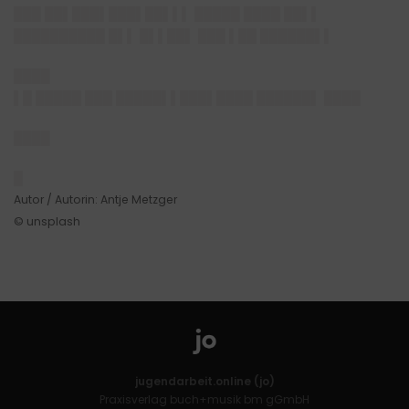
███ ██▌███▌███▌██▌▌▌ █████ ████ ██▌▌
██████████ █▌▌ █▌▌██▌ ███ ▌██ ██████▌▌
████
▌█ █████ ███ █████▌▌███▌████ ██████▌ ████
████
█
Autor / Autorin: Antje Metzger
© unsplash
jugendarbeit.online (jo)
Praxisverlag buch+musik bm gGmbH