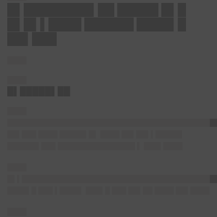
█▌████████▌██ █████ █▌█
█▌█▌▌████ ██████ ████▌█
██▌███
████
████
█▌█████▌██
████
███████████████████████████████████████████
██▌███ ████ █████▌█▌ ████ ██▌██▌▌█████▌
██████▌███ ████████████████ ▌ ███▌████
████
█▌▌████████████████████████████████████████
████▌█ ███ ▌████▌ ███▌█ ███ ██▌██ ████ ██▌████
████