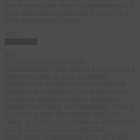
███▌█▌ ███ ██████▌ ████ █▌█ ███████████▌██▌█
█▌██▌ ████ ████ ███ █████▌███ █▌██▌██▌▌ █▌█
█▌█ █▌██▌█████▌██▌█ ██▌██▌▌
████
████████
████
█▌▌ ███████ █████████▌▌█▌██
██████████████▌█████ █████ █▌█ ███████▌▌ █▌█
██████ ███ █████ ██▌█▌██▌███ ██████▌
████████▌███▌ ██ ████ ███ ██ ███ █▌███ ████
███████ █▌█▌▌█ ██████ █▌▌ ███ █▌█████ █████
██▌███▌▌██ ███████▌█ ██████▌ █████████▌
███████ █▌██ ██████▌ ████ █████████▌ ██▌██ ▌█
██▌▌████▌█▌ ████▌██▌████████▌████ ▌ █▌█
▌████▌ ██ ▌█ █▌██ ▌█ █▌███ ███▌██▌ ███▌█ ██ ███
███ ▌█▌ ██▌█▌▌▌█▌█ ████ █▌█████ ███
█████▌████▌▌██ ███████████ ██▌█▌ ██▌█ ████