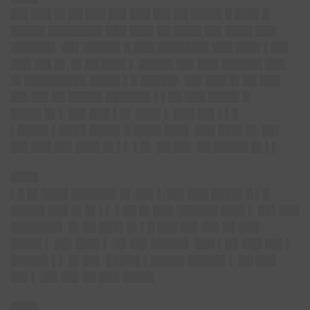
██▌███ █▌██ ███ ██▌███ ██▌██ ████▌█ ███▌█
█████ ████████ ███ ███▌██ ████ ██▌████ ███
██████▌ ██▌█████▌█ ███ ███████▌███ ███▌▌██▌
███ ██▌█▌ █▌██ ███▌▌ █████ ██▌███ ██████ ███
█▌█████████ ████▌▌█ █████▌ ██▌███ █▌██ ███
██▌██▌██ █████ ██████▌▌▌██ ███ ████▌█
████▌█▌▌ ██▌███ ▌█▌ ███▌▌ ███ ██▌▌▌█
▌████▌▌████ ████▌█ ████ ███▌ ███ ███▌█▌ ██▌
██▌███ ██▌███▌█▌▌▌ ▌█▌ ██ ██▌ ██ █████ █▌▌▌
████
▌█ █▌████ ██████▌█▌ ██▌▌ ██▌███ ████▌█ ▌█
█████ ███ █▌█▌▌▌ ▌██ █▌███ ██████ ███▌▌ ██▌███
███████▌ █▌██ ███▌█▌▌█ ███ ██▌██▌██ ███
████▌▌ ██▌███▌▌ ██ ██▌█████▌ ███ ▌██ ███ ██▌▌
█████▌▌▌ █▌██▌ █████ ▌█████ █████▌▌ ██ ███
██▌▌ ██▌██▌██ ███ ████▌
████