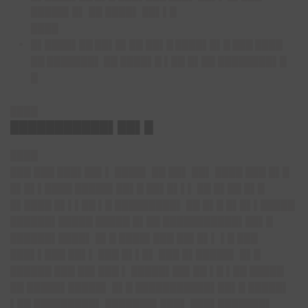
█████▌█▌
██ ████▌ ██▌▌█
████
█▌████▌██ ██▌█▌██
██▌█ ████▌█▌█ ███ ████
██ ███████▌
██ ████▌█ ▌██ █▌██ ████████▌█
█
████
███████████▌██▌█
████
███ ███ ███▌██▌▌ ████▌ ██ ██▌ ██▌ ████ ███ █▌█
█▌█▌▌████ █████▌██▌█ ██▌█▌▌▌ ██ █▌██ █▌█
█▌████ █▌▌▌██ ▌█ █████████▌ ██ █▌█ █▌█▌▌█████
██████▌█████ █████ █▌██ ███████████▌██▌█
██████▌████▌ █▌█ ████▌███ ██▌█▌▌ ▌█ ███
███▌▌███ ██▌▌ ███ █▌▌█▌ ███ █▌█████▌ █▌█
██████ ███ ██▌███ ▌ █████▌██▌██ ▌█ ▌██ █████
██ █████▌█████▌ █▌█ ███████████▌██▌█ █████▌
▌██ █████████▌ ███████▌███▌ ███▌███████▌