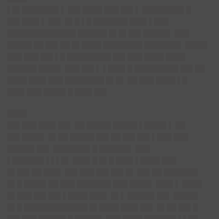
▌█▌███████▌▌ ██▌████ ███ ██▌▌ ████████▌█
██▌███▌▌ ██▌ █▌█ ▌█ ███████ ███▌▌███
██████████████ ██████ █▌█▌██▌█████▌ ███
█████ ██ ██▌██ █▌████ ████████ ███████▌ ████▌
███ ███ ██▌▌█ █████████ ██▌███ ████ ████
██████ ████▌ ███ ██▌▌ ▌███▌█ █████████ ██▌██
████ ███▌███ ████████ █▌█▌ ██ ███ ████ ▌█
███▌███ ████▌█ ███▌██▌
████
██▌███ ███▌██▌ ██ █████ █████ ▌████▌▌ ██
██▌████▌ █▌██ █████ ██▌██ ██▌██▌▌███ ███
█████▌██▌ ███████▌█ ██████▌ ███
▌██████▌▌▌▌█▌ ███▌█ █▌█ ███▌▌████ ███
█▌██▌██ ███▌ ██▌███ ██▌██▌█▌ ██▌██ ███████
█▌█ ████▌██ ███ ███████ ███ ████▌ ███▌▌ ████
█▌███ ██▌██▌▌████ ███▌ █▌▌ █████▌██▌ █████
█▌█ █████████████ █▌████ ███▌██▌ █▌██ ██▌█