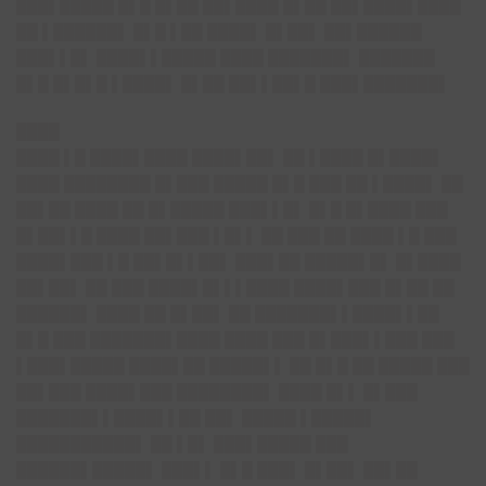
███▌█████ █▌█ █▌██ ██▌████ █▌██ ██▌████▌████
██ ▌██████▌ █▌█ ▌██ ████▌ █▌██▌ ██▌██████
███▌▌█▌ ████▌▌█████ ████ ███████▌ ███████
█▌█ █▌█▌█ ▌████▌ █▌██ ██▌▌██▌█ ███▌███████▌
████
████ ▌█ ████▌████ ████▌██▌ ██ ▌████ █▌████▌
████ ████████ █▌███ █████ █▌█ ███ ██ ▌████▌ ██
██▌██ ████ ██ █▌█████ ███▌▌█▌ █▌█ █▌████ ███
█▌██▌▌█ ████ ██▌███ ▌█▌▌ ██ ███ ██ ████ ▌█ ███
████▌███ ▌█ ██▌█▌▌██▌ ███▌██ █████▌█▌ █▌████
██▌██▌ ██ ███ ████▌█▌▌▌████ ████▌███ █▌██ ██
██████▌ ████ ██ █▌██▌ ██ ███████▌▌████▌▌██
█▌█ ███ ███████▌████ ████ ███ █▌███▌▌███ ███
▌███▌█████ ████▌██ █████▌▌ ██ █▌█ ██ █████ ███
██▌███ ████▌███ ████████▌ ████ █▌▌ █▌███
███████▌▌████▌▌██ ██▌ █████ ▌█████▌
███████████▌ ██ ▌█▌ ███▌█████ ███
██████▌█████▌ ███▌▌ █▌█ ███▌ █▌██▌ ██▌██