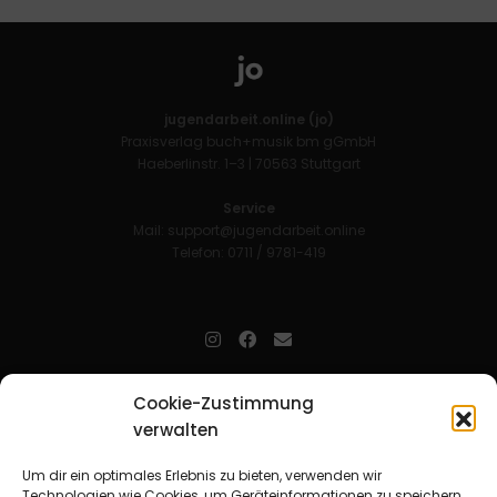
jugendarbeit.online (jo)
Praxisverlag buch+musik bm gGmbH
Haeberlinstr. 1–3 | 70563 Stuttgart
Service
Mail:
support@jugendarbeit.online
Telefon: 0711 / 9781-419
jugendarbeit.online
- kurz jo - ist der Online-Materialpool für
Cookie-Zustimmung
Mitarbeitende in der christlichen Kinder-, Jugend- und jungen
verwalten
Erwachsenenarbeit. Auf
jo
findet man unkompliziert und schnell
zahlreiche praxiserprobte Materialien und gewinnt so Zeit für
Beziehungsarbeit.
Um dir ein optimales Erlebnis zu bieten, verwenden wir
Technologien wie Cookies, um Geräteinformationen zu speichern