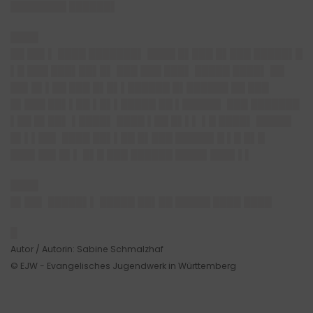
████████ ██████▌
████
██ ██▌▌ ████ ███████▌ ████ █▌███ █▌███ █████▌█
▌█ ███ ███▌██▌█▌ ███ ███ ███▌ █████ ████▌ ██
██▌█▌▌██ ███ █▌█▌▌██████ █▌██████ ██ ███
█▌███ ██▌▌██ ▌█▌▌█████ ██ ▌█████▌ ███ ███████
▌██ █▌██▌ ▌████▌ ████ ▌██ █▌▌▌ ▌█ ████▌ █████
█▌▌▌██▌ ████ ██▌▌██ █▌███ █████▌█ ▌█ █▌█
███▌██▌█▌▌ █▌█ ███ ██████ ████▌███▌▌▌
████
█▌██▌ █████▌▌ █████ ██▌██ █████ ████ ████
█
Autor / Autorin: Sabine Schmalzhaf
© EJW - Evangelisches Jugendwerk in Württemberg