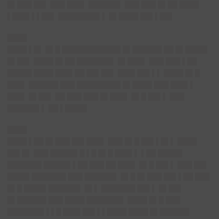
█▌███ ██▌ ███ ███▌ ██████▌ ███ ███ █▌██ ████
▌███▌▌▌██▌ ████████▌▌ █▌████ ██▌▌██▌
████
████ ▌█▌ █▌█ ████████████ █▌██████ ██ █▌████▌
█▌██▌ ████ █▌██ ███████▌ █▌███▌ ███ ███ ▌██
█████ ████ ███▌██ ██▌██▌ ███▌██▌▌▌ ████ █▌█
███▌ ██████ ███ █████████ █▌████ ███ ███▌▌
███▌ █▌██▌ ██ ███ ███ █▌███▌ █▌█ ██▌▌ ███
██████▌▌ ██ ▌████▌
████
████ ▌██ █▌███ ██▌███▌ ███ █▌█ ██▌▌█▌▌ ████
██▌█▌ ███ █████▌█ ▌█ █▌█ ███▌▌ ▌██ █████
███████ █████▌▌██ ███ ██ ███▌ █▌█ ██▌▌ ███ ██▌
████▌███████ ███ ██████▌ █▌█ █▌███ ██▌▌██ ███
█▌█ ████▌██████▌ █▌▌ ███████ ██▌▌ █▌██▌
█▌██████ ███ ████ ███████▌ ████ █▌█ ███
███████▌▌▌█ ███▌██▌▌▌████ ████ █▌██████