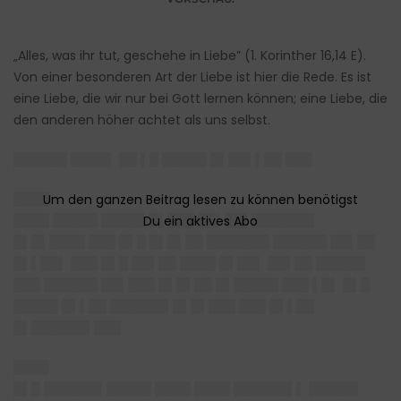
„Alles, was ihr tut, geschehe in Liebe” (1. Korinther 16,14 E).
Von einer besonderen Art der Liebe ist hier die Rede. Es ist
eine Liebe, die wir nur bei Gott lernen können; eine Liebe, die
den anderen höher achtet als uns selbst.
██████ ████▌ ██ ▌█ █████ █▌██▌▌██ ███
████
████ █████ █████ █▌███ ██▌██▌███████
█▌█▌████ ███ █▌█ █▌█▌██ ███████ ██████ ██▌██
█▌▌██▌ ███ █▌█ ██▌██ ████ █▌██▌ ██▌██ █████▌
███ ██████ ██▌███ █▌█▌██ █▌█████ ███ ▌█▌ █▌█
█████ █▌▌██ ██████▌█▌█▌███ ███ █▌▌██
█▌██████▌███
████
█▌█ ██████▌█████ ████ ████ ██████▌▌ █████▌