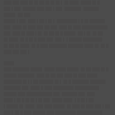
███ ██▌███ █▌█▌██ █▌█▌█▌▌ █▌███▌ ████ █▌█
██▌▌██▌ █████ ███ ██▌▌██▌ ██████▌ ██████
████▌ ██ ██▌
████▌▌██▌ ███ ▌██ ▌█▌▌ ████████ ▌█ █▌██████
██▌ ███▌█▌███ ██▌██ ██▌ ███ █▌███ ██████████
██▌ ███ █▌███ ▌█▌ █▌██ █▌█ ████▌ ██ ▌█▌ █▌██
█▌███▌ █▌█ █▌█ ███ ██▌ ██▌▌ ▌█████ ███████▌
█▌██ █▌███▌ █▌█ ███ ███████ ██████ ███▌█▌ █▌█
███ ██▌██▌▌
████
███ ██████▌████▌ ████ ████ ████▌ █▌██ ███ █▌█
█████ ██████▌ ███ █▌██ ██▌███ █▌███ ████
███████ █▌▌▌██ █████▌█▌▌ █▌█ ██████▌██████
██████▌██▌ ███▌█ ███ ████████ █████████▌
█████ ███ ██████████ ██▌ ██████ ██▌ ███
███▌▌█▌█ █▌█▌▌█▌██▌ ████ ███▌ ▌█ █▌▌██
▌████▌█▌ ███▌ ██▌███ ████▌ █▌███ █▌███ ██▌▌██
██▌▌ █▌█ ███ █████ ███ ████████ ██████████