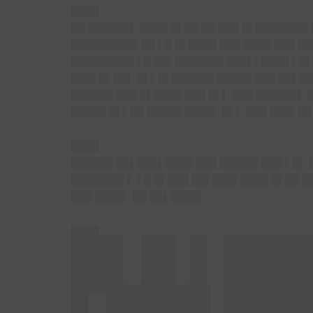
████
██ ██████▌ ████ █▌██ ██ ███ █▌███████
█████████▌██ ▌█ █▌████ ███ ████ ███ █
█████████ ▌█ ██▌███████ ███▌▌████ ▌█▌
███▌█▌██▌ █▌▌█▌██████ █████ ███ ██▌███
██████ ███ █▌████ ███ █▌▌ ███ ██████▌ 
█████ █▌▌██ █████ ████▌ █▌▌ ███ ███▌█
████
██████ ██▌███▌████ ███ █████▌███ ▌█▌ 
███████▌▌ ▌█ █▌███ ██▌███▌████ █▌██ █
███ ████▌ ██ ██▌████▌
████
█▌█ ▌██
▌███ ██