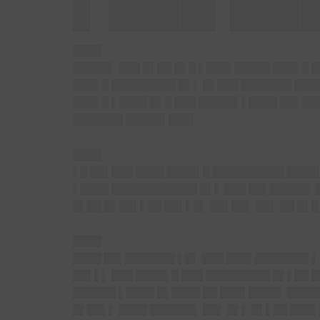
████
█████▌ ███ █▌██ █▌█ ▌███▌█████ ███▌█ █
███▌█ █████████ █▌▌ █▌███ ███████ ███
███▌█ ▌████ █▌█ ███ █████▌▌████ ██▌██
███████ █████▌███▌
████
▌█ ██▌███ ████ ████▌█ ██████████ ████
▌████ ████████████ █▌▌ ███ ██▌█████▌ 
█▌██ █▌██▌▌██ ██▌▌█▌ ██▌██▌ ██▌ ██ █▌
████
████ ██▌███████
▌█▌ ███ ███▌███████▌▌ 
██▌▌▌ ███ ████▌█ ███ █████████ █▌▌██ █
██████ ▌████ █▌████ ██ ███▌████▌ ████
█▌██▌▌ ████ ██████▌ ██▌ █▌▌ █▌▌██ ███