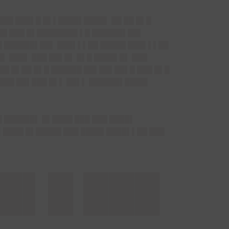
███ ███▌█ █▌▌████▌████▌ ██ ██ █▌█
██ ███ █▌████████ ▌█ ██████▌██▌
█ ██████▌██▌ ███▌▌▌██ █████ ███▌▌▌██
▌ ███▌ ███ ██▌█▌ █▌█ ████▌█▌ ███
██ █▌██ █▌█ ██████ ██▌██▌██▌█ ███ █▌█
████ ██▌███ █▌▌ ██▌▌ ██████▌████▌
█ ██████▌ █▌████ ███ ███ ████▌
▌████ █▌█████ ███ ████▌████▌▌██ ███
█▌█ ███