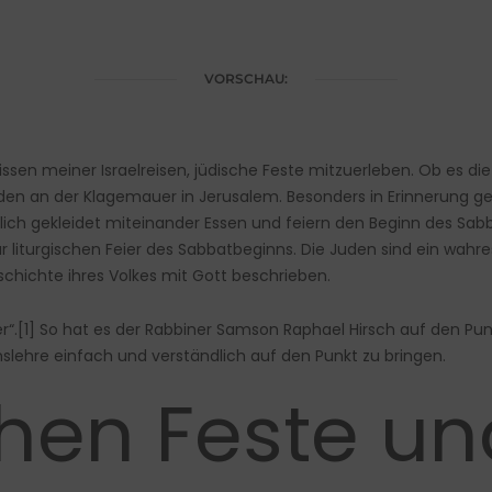
VORSCHAU:
issen meiner Israelreisen, jüdische Feste mitzuerleben. Ob es di
n an der Klagemauer in Jerusalem. Besonders in Erinnerung geb
tlich gekleidet miteinander Essen und feiern den Beginn des Sabb
r liturgischen Feier des Sabbatbeginns. Die Juden sind ein wahre
schichte ihres Volkes mit Gott beschrieben.
r“.
[1]
So hat es der Rabbiner Samson Raphael Hirsch auf den Pun
slehre einfach und verständlich auf den Punkt zu bringen.
chen Feste un