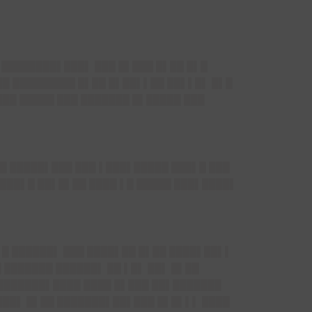
 ████████▌███▌ ███ █▌███ █▌██ █▌█
██ █████████ █▌██ █▌██▌▌██ ██▌▌█▌ █▌█
███ █████ ███ ███████ █▌█████ ███
█ █████▌███ ███ ▌███▌█████ ███▌█ ███
███▌█ ██▌█▌██ ████ ▌█ █████ ███▌████▌
▌█ ██████▌ ███ ████▌██ █▌██ ████▌██▌▌
 ███████ ██████▌ ██ ▌█▌ ██▌ █▌██
████████▌████ ████ █▌███ ██▌███████
███▌ █▌██ ███████▌██▌███ █▌█▌▌▌ ████