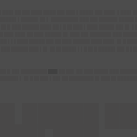
▌▌███▌██ ██▌███▌████ ██▌███ ▌████▌██▌███▌ ▌███▌█
██████▌▌█████▌ █▌▌ █████████ ███ ██▌██████ █████ 
 █▌█ ███ █████▌███▌██ ▌█ █▌███ ▌███▌█████ ██▌█▌ ▌
 ███ ███▌██ ███ █████▌█▌ ███ ██▌███████ ███ █████
███ ▌▌▌███▌█████ ██▌██ ███ █████▌███▌███▌ █▌█ ███
█ ███ █████▌███ ▌█▌ █▌█▌████▌▌▌█ █▌█ █████▌██▌█ ▌
██▌█ ██▌████████▌
███
██ ██▌ ██ ███ ████▌███ █████
██████▌▌ █▌█ █▌██▌▌██▌██ ████████ █▌███ █▌██████
█▌█████ ██
███▌███