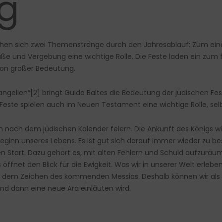
g
ehen sich zwei Themenstränge durch den Jahresablauf: Zum eine
ße und Vergebung eine wichtige Rolle. Die Feste laden ein zum 
von großer Bedeutung.
angelien“
[2]
bringt Guido Baltes die Bedeutung der jüdischen F
este spielen auch im Neuen Testament eine wichtige Rolle, selbs
n nach dem jüdischen Kalender feiern. Die Ankunft des Königs wir
inn unseres Lebens. Es ist gut sich darauf immer wieder zu bes
 Start. Dazu gehört es, mit alten Fehlern und Schuld aufzuräum
 öffnet den Blick für die Ewigkeit. Was wir in unserer Welt erle
 dem Zeichen des kommenden Messias. Deshalb können wir als Ch
d dann eine neue Ära einläuten wird.