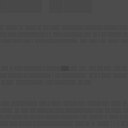
█▌ ████ █▌████ █▌██ ███▌ ███████▌██████ █████ ███
███ ███ █████████▌▌▌ ███ ███████ ██▌█▌▌██ █████ █
█ ███ ███▌██▌▌████ ██████████▌ ██▌███ ▌█▌ ████ ██
▌██▌█ ███ ██████▌▌█████
███
██▌██▌ ██▌██ ██▌▌██ █▌
███ █████ █▌███████▌▌██ ████████▌ █▌█ ▌███▌█████ 
█ █▌██▌ █████████▌▌██ ███████▌ █▌██▌
███ █████ ████ ███ ▌███▌█████ ██▌█████ ██▌███▌ █
▌███▌ █▌██▌ ██ ██████ ███ ██████████ ███ ██ ███▌██
██ ██ ███▌██ █▌███ █████ ██████ ▌█▌ ███ █▌█ ███▌█ 
▌███ ███ ████▌█ ████████████▌ ███ █▌█▌████▌▌▌█ █▌