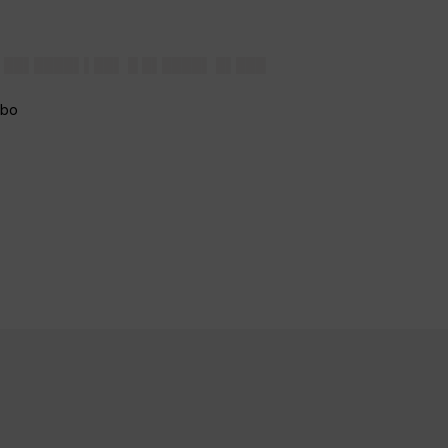
█▌██▌████▌▌██▌ █ █▌████▌ █▌███