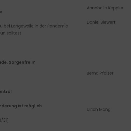
Annabelle Keppler
te
Daniel Siewert
du bei Langeweile in der Pandemie
un solltest
ude, Sorgenfrei!?
Bernd Pfalzer
ontrol
nderung ist möglich
Ulrich Mang
0/31)