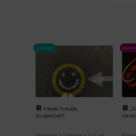
Friede, Freude,
„Go
Sorgenfrei!?
Verän
Bibelarbeit zu Philipper 4,4-7, bei
Bibela