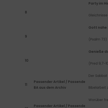
Party im H
8
Gleichnisse
Gott nahe z
9
(Psalm 73)
Genieße da
10
(Pred 9,7-1
Der Sabbat
Passender Artikel / Passende
11
BA aus dem Archiv
Bibelarbeit 
Worüber fre
Passender Artikel / Passende