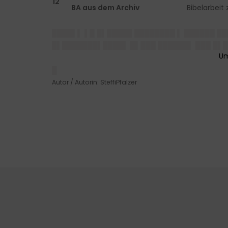
12
BA aus dem Archiv
Bibelarbeit 
████▌▌ ▌█ █▌█████ ████████ ▌ ██████ ██
█▌███████▌████▌ █▌███ ██████▌ ███ █▌
█
Autor / Autorin: SteffiPfalzer