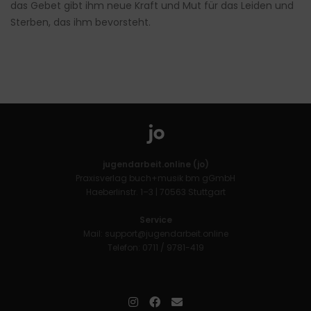
das Gebet gibt ihm neue Kraft und Mut für das Leiden und
Sterben, das ihm bevorsteht.
jugendarbeit.online (jo)
Praxisverlag buch+musik bm gGmbH
Haeberlinstr. 1–3 | 70563 Stuttgart
Service
Mail:
support@jugendarbeit.online
Telefon: 0711 / 9781-419