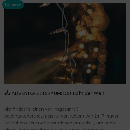
ADVENTGEBETSRAUM: Das Licht der Welt
Hier findet ihr einen von insgesamt 5
AdventsGebetsRäumen für den Advent von 24-7 Prayer
Wir haben diese Gebetsstationen entwickelt, um euch
einige Ideen zu geben, wie ihr euren Gebetsraum