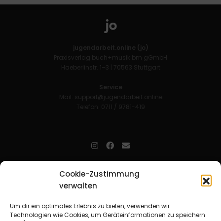
jugendarbeit.online (jo)
Praxisverlag buch+musik bm gGmbH
Haeberlinstr. 1–3 | 70563 Stuttgart
Service
Mail:
support@jugendarbeit.online
Telefon: 0711 / 9781-419
jugendarbeit.online
- kurz jo - ist der Online-Materialpool für
Cookie-Zustimmung
Mitarbeitende in der christlichen Kinder-, Jugend- und jungen
verwalten
Erwachsenenarbeit. Auf
jo
findet man unkompliziert und schnell
zahlreiche praxiserprobte Materialien und gewinnt so Zeit für
Beziehungsarbeit.
Um dir ein optimales Erlebnis zu bieten, verwenden wir
Technologien wie Cookies, um Geräteinformationen zu speichern