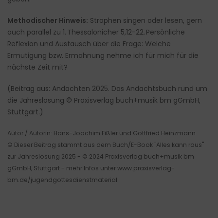
Methodischer Hinweis:
Strophen singen oder lesen, gern
auch parallel zu 1. Thessalonicher 5,12-22. Persönliche
Reflexion und Austausch über die Frage: Welche
Ermutigung bzw. Ermahnung nehme ich für mich für die
nächste Zeit mit?
(Beitrag aus: Andachten 2025. Das Andachtsbuch rund um
die Jahreslosung © Praxisverlag buch+musik bm gGmbH,
Stuttgart.)
Autor / Autorin: Hans-Joachim Eißler und Gottfried Heinzmann
© Dieser Beitrag stammt aus dem Buch/E-Book "Alles kann raus"
zur Jahreslosung 2025 - © 2024 Praxisverlag buch+musik bm
gGmbH, Stuttgart - mehr Infos unter www.praxisverlag-
bm.de/jugendgottesdienstmaterial