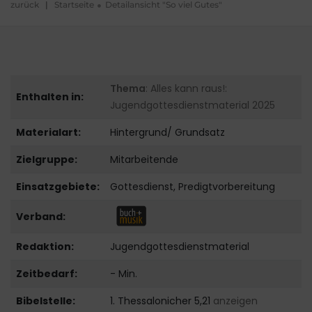
zurück
|
Startseite
Detailansicht "So viel Gutes"
Thema
: Alles kann raus!:
Enthalten in:
Jugendgottesdienstmaterial 2025
Materialart:
Hintergrund/ Grundsatz
Zielgruppe:
Mitarbeitende
Einsatzgebiete:
Gottesdienst, Predigtvorbereitung
Verband:
Redaktion:
Jugendgottesdienstmaterial
Zeitbedarf:
- Min.
Bibelstelle:
1. Thessalonicher 5,21
anzeigen