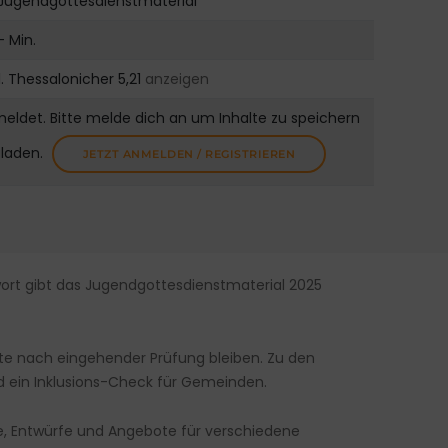
Jugendgottesdienstmaterial
- Min.
1. Thessalonicher 5,21
anzeigen
meldet. Bitte melde dich an um Inhalte zu speichern
uladen.
JETZT ANMELDEN / REGISTRIEREN
ort gibt das Jugendgottesdienstmaterial 2025
ute nach eingehender Prüfung bleiben. Zu den
und ein Inklusions-Check für Gemeinden.
e, Entwürfe und Angebote für verschiedene