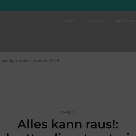
START
ÜBER JO
MATERIA
 Jugendgottesdienstmaterial 2025"
THEMA
Alles kann raus!: