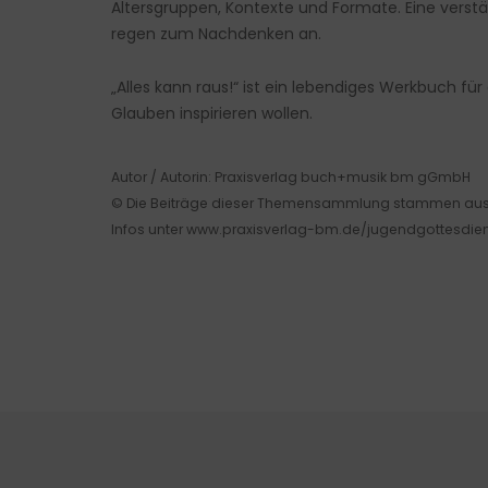
Altersgruppen, Kontexte und Formate. Eine verst
regen zum Nachdenken an.
„Alles kann raus!“ ist ein lebendiges Werkbuch f
Glauben inspirieren wollen.
Autor / Autorin: Praxisverlag buch+musik bm gGmbH
© Die Beiträge dieser Themensammlung stammen aus de
Infos unter www.praxisverlag-bm.de/jugendgottesdien