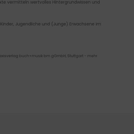
xte vermitteln wertvolles Hintergrundwissen und
25 Kinder, Jugendliche und (Junge) Erwachsene im
axisverlag buch+musik bm gGmbH, Stuttgart - mehr