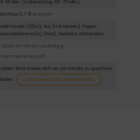
5-55 Min. (Vorbereitung: 60-70 Min.)
Matthäus 5,7-8
anzeigen
eldmünzen (20ct), Hut (mit Herzen), Pappe,
äscheklammer(n) (Holz), Holzleim, Glitzerdeko
Glück-im-Herzen-scaled.jpg
Klammerherzen.pdf
meldet. Bitte melde dich an um Inhalte zu speichern
uladen.
JETZT ANMELDEN / REGISTRIEREN