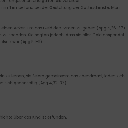
sehr angesehen und galten als Vorbilder.
en im Tempel und bei der Gestaltung der Gottesdienste. Man
fte einen Acker, um das Geld den Armen zu geben (Apg 4,36-37).
 zu spenden. Sie sagten jedoch, dass sie alles Geld gespendet
alsch war (Apg 5,1-11).
teln zu lernen, sie feiern gemeinsam das Abendmahl, laden sich
en sich gegenseitig (Apg 4,32-37).
ichte über das Kind ist erfunden.