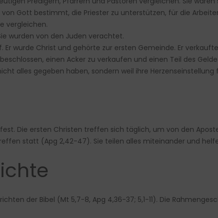
utigen Predigern, Pfarrern und Pastoren vergleichen. Sie waren 
on Gott bestimmt, die Priester zu unterstützen, für die Arbeit
e vergleichen.
Sie wurden von den Juden verachtet.
ef. Er wurde Christ und gehörte zur ersten Gemeinde. Er verkau
eschlossen, einen Acker zu verkaufen und einen Teil des Geldes
nicht alles gegeben haben, sondern weil ihre Herzenseinstellung f
fest. Die ersten Christen treffen sich täglich, um von den Apos
ffen statt (Apg 2,42-47). Sie teilen alles miteinander und helf
ichte
hten der Bibel (Mt 5,7-8, Apg 4,36-37; 5,1-11). Die Rahmengesch