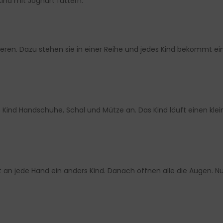
nd mit Joghurt füttern.
rtieren. Dazu stehen sie in einer Reihe und jedes Kind bekomm
ten Kind Handschuhe, Schal und Mütze an. Das Kind läuft einen kl
t an jede Hand ein anders Kind. Danach öffnen alle die Augen. N