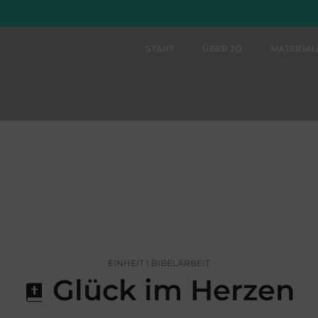
START
ÜBER JO
MATERIA
EINHEIT | BIBELARBEIT
Glück im Herzen