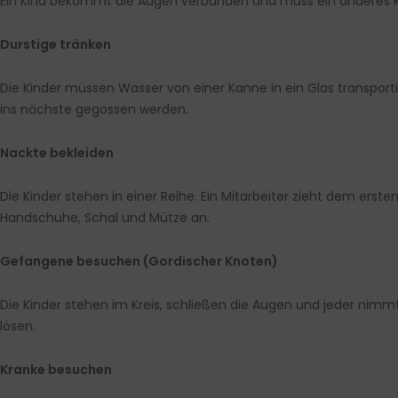
Ein Kind bekommt die Augen verbunden und muss ein anderes Ki
Durstige tränken
Die Kinder müssen Wasser von einer Kanne in ein Glas transpo
ins nächste gegossen werden.
Nackte bekleiden
Die Kinder stehen in einer Reihe. Ein Mitarbeiter zieht dem ers
Handschuhe, Schal und Mütze an.
Gefangene besuchen (Gordischer Knoten)
Die Kinder stehen im Kreis, schließen die Augen und jeder nimm
lösen.
Kranke besuchen