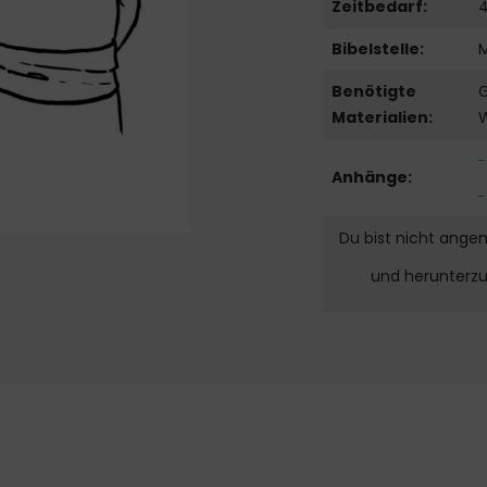
Zeitbedarf:
4
Bibelstelle:
Benötigte
G
Materialien:
W
Anhänge:
Du bist nicht ange
und herunterz