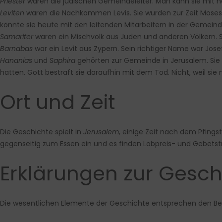
Priester
waren die jüdischen Gemeindeleiter. Man kann sie mit he
Leviten
waren die Nachkommen Levis. Sie wurden zur Zeit Moses v
könnte sie heute mit den leitenden Mitarbeitern in der Gemeind
Samariter
waren ein Mischvolk aus Juden und anderen Völkern. 
Barnabas
war ein Levit aus Zypern. Sein richtiger Name war Jos
Hananias
und
Saphira
gehörten zur Gemeinde in Jerusalem. Sie b
hatten. Gott bestraft sie daraufhin mit dem Tod. Nicht, weil sie 
Ort und Zeit
Die Geschichte spielt in
Jerusalem
,
einige Zeit nach dem Pfingst
gegenseitig zum Essen ein und es finden Lobpreis- und Gebetstre
Erklärungen zur Gesch
Die wesentlichen Elemente der Geschichte entsprechen den Beric