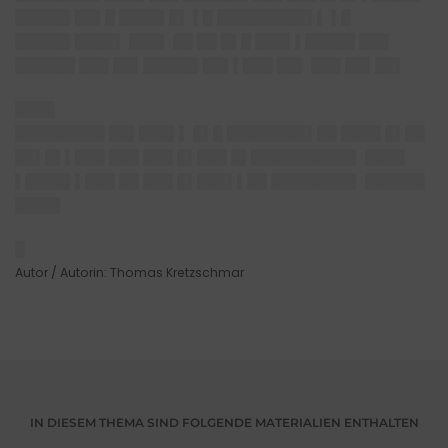
█████▌██▌█ ████▌█▌ ▌█ █████████▌▌ ▌█
█████▌████▌ ███▌ ██ ██ █▌█ ███▌▌█████ ███
██████ ███ ██▌█████▌██▌▌███ ██▌ ███ ██▌██▌
████
█████████ ██▌███▌▌ █▌█ ████████▌██ ████ █▌██
██▌█▌▌███ ███ ███ █▌███ █▌██████████▌ ████
▌████▌▌███ ██ ███ █▌███▌▌██ ████████▌ ██████
████▌
█
Autor / Autorin: Thomas Kretzschmar
IN DIESEM THEMA SIND FOLGENDE MATERIALIEN ENTHALTEN