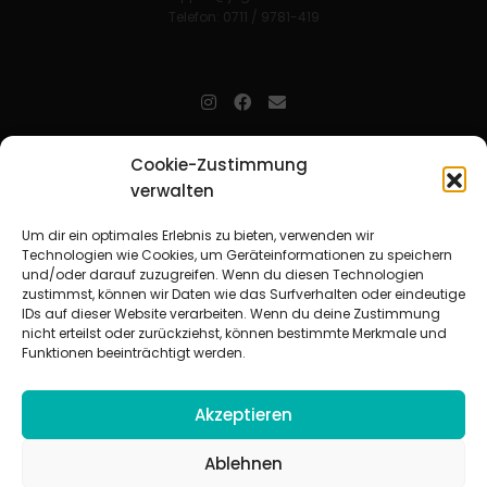
Telefon: 0711 / 9781-419
jugendarbeit.online
- kurz jo - ist der Online-Materialpool für
Cookie-Zustimmung
Mitarbeitende in der christlichen Kinder-, Jugend- und jungen
Erwachsenenarbeit. Auf
jo
findet man unkompliziert und schnell
verwalten
zahlreiche praxiserprobte Materialien und gewinnt so Zeit für
Beziehungsarbeit.
Um dir ein optimales Erlebnis zu bieten, verwenden wir
Technologien wie Cookies, um Geräteinformationen zu speichern
und/oder darauf zuzugreifen. Wenn du diesen Technologien
Beteiligte Verbände
zustimmst, können wir Daten wie das Surfverhalten oder eindeutige
CVJM-Landesverband Bayern e. V.
|
CVJM-Gesamtverband in
IDs auf dieser Website verarbeiten. Wenn du deine Zustimmung
Deutschland e. V.
nicht erteilst oder zurückziehst, können bestimmte Merkmale und
CVJM-Westbund e. V.
|
Deutscher Jugendverband „Entschieden für
Funktionen beeinträchtigt werden.
Christus“ e. V.
Evangelisches Jugendwerk in Württemberg
Akzeptieren
Ablehnen