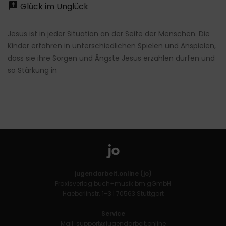
Glück im Unglück
Jesus ist in jeder Situation an der Seite der Menschen. Die
Kinder erfahren in unterschiedlichen Spielen und Anspielen,
dass sie ihre Sorgen und Ängste Jesus erzählen dürfen und
so Stärkung in
jugendarbeit.online (jo)
Praxisverlag buch+musik bm gGmbH
Haeberlinstr. 1–3 | 70563 Stuttgart
Service
Mail:
support@jugendarbeit.online