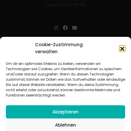
Telefon: 0711 / 9781-419
jugendarbeit.online
- kurz jo - ist der Online-Materialpool für
Cookie-Zustimmung
Mitarbeitende in der christlichen Kinder-, Jugend- und jungen
verwalten
Erwachsenenarbeit. Auf
jo
findet man unkompliziert und schnell
zahlreiche praxiserprobte Materialien und gewinnt so Zeit für
Beziehungsarbeit.
Um dir ein optimales Erlebnis zu bieten, verwenden wir
Technologien wie Cookies, um Geräteinformationen zu speichern
und/oder darauf zuzugreifen. Wenn du diesen Technologien
Beteiligte Verbände
zustimmst, können wir Daten wie das Surfverhalten oder eindeutige
CVJM-Landesverband Bayern e. V.
|
CVJM-Gesamtverband in
IDs auf dieser Website verarbeiten. Wenn du deine Zustimmung
Deutschland e. V.
nicht erteilst oder zurückziehst, können bestimmte Merkmale und
CVJM-Westbund e. V.
|
Deutscher Jugendverband „Entschieden für
Funktionen beeinträchtigt werden.
Christus“ e. V.
Evangelisches Jugendwerk in Württemberg
Akzeptieren
Ablehnen