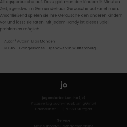
Alltagsgeräusche auf. Dazu gibt man den Kindern 15 Minuten
Zeit, irgendwo im Gemeindehaus Geräusche aufzunehmen.
Anschließend spielen sie ihre Geräusche den anderen Kindern
vor und lässt sie raten. Mit jedem Handy ist dieses Spiel
problemlos möglich.
Autor / Autorin: Elias Monden
© EJW - Evangelisches Jugendwerk in Württemberg
jugendarbeit.online (jo)
Praxisverlag buch+musik bm gGmbH
Haeberlinstr. 1–3 | 70563 Stuttgart
Service
Mail:
support@jugendarbeit.online