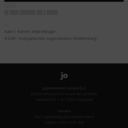
████
█▌███ █████▌██ ▌████
█
Autor / Autorin: Antje Metzger
© EJW - Evangelisches Jugendwerk in Württemberg
jugendarbeit.online (jo)
Praxisverlag buch+musik bm gGmbH
Haeberlinstr. 1–3 | 70563 Stuttgart
Service
Mail:
support@jugendarbeit.online
Telefon: 0711 / 9781-419