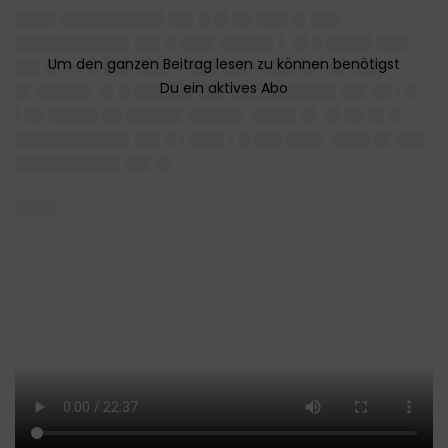
████ ██████████▌██▌█ █▌██ ███ █▌███
███████████▌██▌█ ███▌█████▌▌ █▌█ ████▌███
██▌█▌▌ ▌█ ███ ███▌▌███ ██▌▌ ███ █▌▌█▌ ███
█▌█████▌ █▌█ ██████ ███ ██████████▌██▌██ ▌█
▌██ █████ ██ █████▌█████▌ ████▌█▌ █▌██ █▌█
███████████▌██▌█ ▌███▌▌█ ███ ███▌ ████ █▌███
██████████▌██▌█▌
████