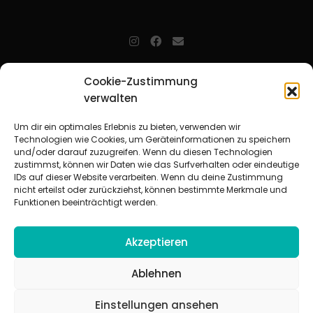
jugendarbeit.online
- kurz jo - ist der Online-Materialpool für
Cookie-Zustimmung
Mitarbeitende in der christlichen Kinder-, Jugend- und jungen
verwalten
Erwachsenenarbeit. Auf
jo
findet man unkompliziert und schnell
zahlreiche praxiserprobte Materialien und gewinnt so Zeit für
Beziehungsarbeit.
Um dir ein optimales Erlebnis zu bieten, verwenden wir
Technologien wie Cookies, um Geräteinformationen zu speichern
und/oder darauf zuzugreifen. Wenn du diesen Technologien
Beteiligte Verbände
zustimmst, können wir Daten wie das Surfverhalten oder eindeutige
CVJM-Landesverband Bayern e. V.
|
CVJM-Gesamtverband in
IDs auf dieser Website verarbeiten. Wenn du deine Zustimmung
Deutschland e. V.
nicht erteilst oder zurückziehst, können bestimmte Merkmale und
CVJM-Westbund e. V.
|
Deutscher Jugendverband „Entschieden für
Funktionen beeinträchtigt werden.
Christus“ e. V.
Evangelisches Jugendwerk in Württemberg
Akzeptieren
Ablehnen
Einstellungen ansehen