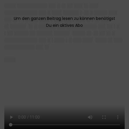
████ ██████████▌██▌█ █▌██ ███ █▌███
███████████▌██▌█ ███▌█████▌▌ █▌█ ████▌███
██▌█▌▌ ▌█ ███ ███▌▌███ ██▌▌ ███ █▌▌█▌ ███
█▌█████▌ █▌█ ██████ ███ ██████████▌██▌██ ▌█
▌██ █████ ██ █████▌█████▌ ████▌█▌ █▌██ █▌█
███████████▌██▌█ ▌███▌▌█ ███ ███▌ ████ █▌███
██████████▌██▌█▌
████