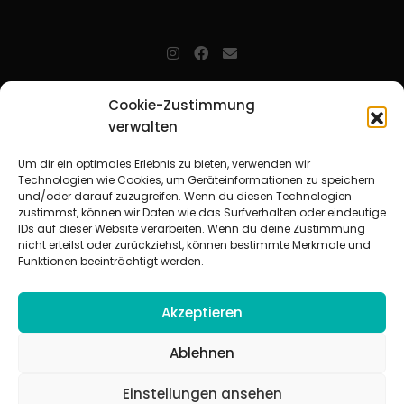
jugendarbeit.online
- kurz jo - ist der Online-Materialpool für
Cookie-Zustimmung
Mitarbeitende in der christlichen Kinder-, Jugend- und jungen
verwalten
Erwachsenenarbeit. Auf
jo
findet man unkompliziert und schnell
zahlreiche praxiserprobte Materialien und gewinnt so Zeit für
Beziehungsarbeit.
Um dir ein optimales Erlebnis zu bieten, verwenden wir
Technologien wie Cookies, um Geräteinformationen zu speichern
und/oder darauf zuzugreifen. Wenn du diesen Technologien
Beteiligte Verbände
zustimmst, können wir Daten wie das Surfverhalten oder eindeutige
CVJM-Landesverband Bayern e. V.
|
CVJM-Gesamtverband in
IDs auf dieser Website verarbeiten. Wenn du deine Zustimmung
Deutschland e. V.
nicht erteilst oder zurückziehst, können bestimmte Merkmale und
CVJM-Westbund e. V.
|
Deutscher Jugendverband „Entschieden für
Funktionen beeinträchtigt werden.
Christus“ e. V.
Evangelisches Jugendwerk in Württemberg
Akzeptieren
Ablehnen
Einstellungen ansehen