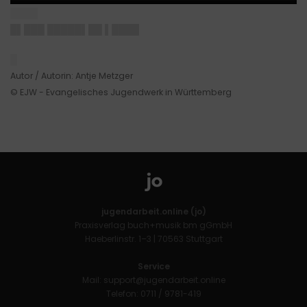
████
█▌███ █████▌██ ▌████
█
Autor / Autorin: Antje Metzger
© EJW - Evangelisches Jugendwerk in Württemberg
jugendarbeit.online (jo)
Praxisverlag buch+musik bm gGmbH
Haeberlinstr. 1–3 | 70563 Stuttgart
Service
Mail:
support@jugendarbeit.online
Telefon: 0711 / 9781-419