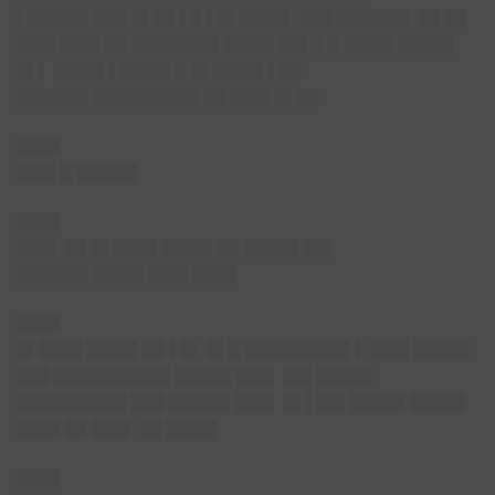
▌█████▌███ █▌██ ▌█ ▌█▌████▌ ███ ██████▌ ██ ██
███▌███▌██ ████████ ████▌██▌ ▌█ ████▌█████
█▌▌ ████▌▌████▌█ █▌████▌▌
██
██████▌█████████▌██ ███▌█▌██
████
███▌█ █████▌
████
███▌ ██ █▌████ ████▌██ █████ ██▌
██████▌████▌███▌████
████
█▌████ ████▌██ ▌█▌ █▌█ █████████▌▌ ███▌█████
███ ██████████▌█████ ███▌ ██▌█████
██████████ ███ █████▌███▌ █▌▌██▌█████ █████
████ ██ ███▌ ██ ████▌
████