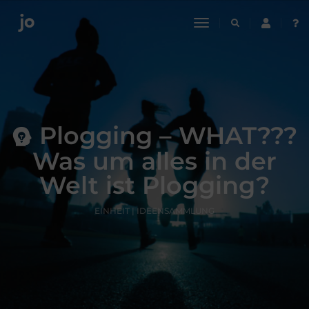
toggle
navigation
Plogging – WHAT???
Was um alles in der
Welt ist Plogging?
EINHEIT | IDEENSAMMLUNG