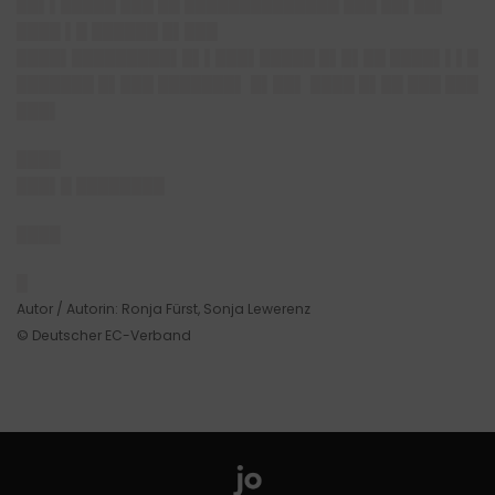
██▌▌█████ ███ ██ ██████████████ ███ ██▌██▌
████ ▌█ ██████ █▌███
████▌█████████▌█▌▌███▌█████ █▌█▌██ ████▌▌▌█
███████ █▌███ ███████▌ █▌██▌ ████ █▌██ ███ ███
███▌
████
███▌█ ████████
████
█
Autor / Autorin: Ronja Fürst, Sonja Lewerenz
© Deutscher EC-Verband