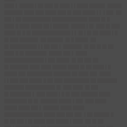
███▌▌ █████ ▌██ ███ █▌███▌▌▌████ █████▌ █████
██████▌███▌███ ████ ███ █▌███ ████▌▌▌ ▌██▌ ██
██▌▌██ ██████████ ████████████▌████ █▌█
███▌█ ███▌████ ██ ▌█████▌ █████ ▌█▌ ███ █▌███
████ █▌█ █▌█████████████▌▌▌ █▌▌█▌██ ████ ▌█
█▌███ ██████▌ ██ █████▌ █▌█ ████▌ ██
█▌█████████▌▌▌██ ██▌▌ ██████▌ █▌██ █▌█▌██
███▌█ █▌███████▌ ████▌██▌▌ ████
██████████████ ▌██▌████▌ █▌██ ██▌██
█▌██████▌███▌███▌█████ ████ █▌██ ████ ▌█
████▌██▌█████████ ██████ ██ ███▌██▌ ████
▌▌███ ███ ████▌█ ██ ███ █████████ ██ ███████
███████ ██████████▌█▌ ███ ███▌ █▌██▌
█▌███████▌▌ ███ ████ ▌█ █▌███ ██████ ████
████████ █▌█▌ ██████ ████▌▌██▌ ███ ████
████▌████ ██▌▌ █████▌████ ████
█████████████▌████ ███ ██▌██▌ ▌██ █████▌█
█▌██ ██▌▌█▌████ ███ ████▌▌███▌ ██ █▌██