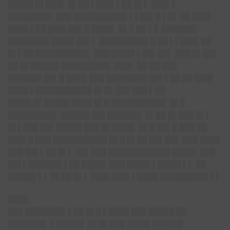
█████ █▌███▌ █▌██ ▌███▌▌██ █▌▌ ███▌▌
████████▌ ███ ██████████▌▌▌██▌█ ▌█▌ ██ ███▌
████ ▌██ ███▌██▌█ ████▌ █▌█ ██ ▌█ ███████
████████ ████▌██▌▌ █████████▌█ ██ ▌▌███▌██
█▌▌██ ██████████▌ ███ ████▌▌██▌██▌ ███ █▌██▌
██ █▌█████▌█████████▌ ███▌ ██ ██ ███
██████▌██▌█ ████ ███ ████████ ██▌▌██ ██ ███▌
████ ▌███████████ █▌█▌ ██▌███ ▌██
████▌█▌█████ ████ █▌█ ██████████▌ █▌█
█████████▌ █████▌██▌██████▌ █▌██ █▌███ █▌▌
█▌▌███ ██▌█████ ███ █▌████▌ █▌█ ██▌█ ███ ██
███▌█ ███ ██████████▌█▌█ █▌██ ██▌██▌ ███ ████
███ ██▌▌██ █▌▌ ██▌███ ████████████ ████▌ ███
██▌▌██████▌▌██ ████▌ ███ ████▌▌████▌▌▌ ██
█████▌▌▌ █▌██ █▌▌ ███▌███▌▌████ █████████▌▌▌
████
███ ████████ ▌██ █▌█ ▌████ ███ █████ ██
███████▌ ▌█████▌██ █▌███ ████▌██████