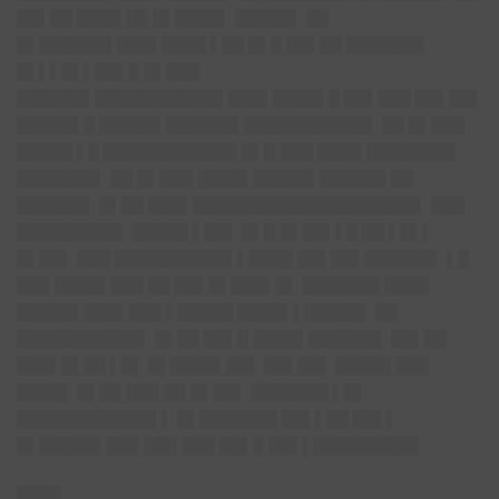
██▌██ ████ ██ █▌████▌ █████▌ ██
█▌██████▌███▌████ ▌██ █▌█ ██▌██ ███████
█▌▌▌█▌▌██▌█ █▌███
██████▌███████████▌███▌████▌█ ██▌███ ██▌██▌
█████▌█ █████▌██████▌███████████▌ ██ █▌███
█████ ▌█ ████████████ █▌█ ███ ████ ████████
███████▌ ██ █▌███ ████▌█████▌██████ ██
██████▌ █▌██ ███▌████████████████████▌ ███
█████████▌ █████ ▌██▌ █▌█ █▌██▌▌█ ██ ▌█▌▌
█▌██▌ ███ ██████████▌▌████ ██▌██▌██████▌ ▌█
███ ████▌███ ██ ██▌█▌███▌█▌ ███████ ████
█████▌███▌███ ▌█████ ████▌▌█████▌ ██
███████████▌ █▌██ ██▌█ ████▌██████▌ ██▌██
███▌█▌██ ▌█▌ █▌████▌██▌ ██▌██▌ █████ ███
████▌ █▌██ ███ ██ █▌██▌ ███████ ▌█▌
████████████▌▌ █▌███████ ██▌▌██ ██▌▌
█▌█████▌███ ███ ███ ██▌█ ██▌▌█████████▌
████