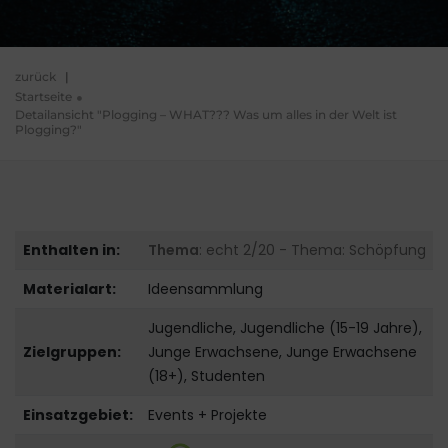
zurück
|
Startseite
Detailansicht "Plogging – WHAT??? Was um alles in der Welt ist
Plogging?"
Enthalten in:
Thema
: echt 2/20 - Thema: Schöpfung
Materialart:
Ideensammlung
Jugendliche, Jugendliche (15-19 Jahre),
Zielgruppen:
Junge Erwachsene, Junge Erwachsene
(18+), Studenten
Einsatzgebiet:
Events + Projekte