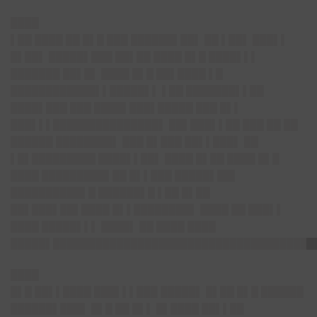
████
▌██ ████ ██ █▌█ ███ ██████▌██▌ ██ ▌██▌ ███▌▌
█▌██▌ █████▌███ ██▌██ ████ █▌█ ████▌▌▌
███████ ██▌█▌ ████ █▌█ ██▌████ ▌█
████████████▌▌█████▌▌ ▌██ ███████▌▌██
████▌███ ███ ████▌███▌█████ ███ █▌▌
███▌▌▌███████████████▌ ██▌███▌▌██ ███ ██ ██
██████ ████████▌ ███ █▌███ ██▌▌███▌ ██
▌█▌█████████ ████▌▌██▌ ████ █▌██ ████ █▌█
████ █████████▌██ █▌▌███ █████▌██▌
██████████▌█ ██████▌█ ▌██ █▌██
██▌███▌██▌████ █▌▌████████▌ ████ ██ ███▌▌
████ █████▌▌▌ ████▌ ██ ████ ████
█████▌█████████████████████████████████████
████
█▌█ ██▌▌████ ███▌▌▌███ █████▌ █▌██ █▌█ ██████
██████▌███▌ █▌█ ██ █▌▌ █▌████ ██▌▌██