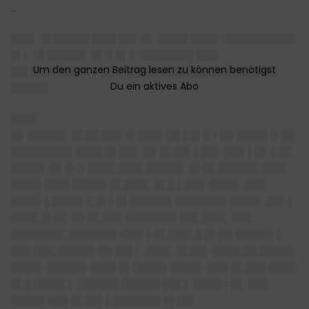
…
███▌ █▌█████ ███▌██▌██ ████▌████ ███████████
█▌▌ █▌█████▌ █▌█ █▌█ ████████ ███
██▌███▌████▌▌██ ██████ ██████████ ██████▌
█████▌
████
██ █████▌ █▌██ ███ █▌███▌██ ▌█▌█ ▌██ ████▌█ ██
█████████ ████ █▌██▌ ██ █▌██▌▌██▌ ███ ▌█▌ ▌██
█████ ██ █▌█ ████ ███▌█████▌ █▌█▌██████ ███▌
████▌███▌█████ █▌███▌ █▌█ ▌███ ████▌ ███
████▌▌████▌█ █▌▌█▌██████ ███████▌████▌ ██▌▌
████ █▌█▌ ██ █▌███ ███████▌██▌███▌ ███
████████ ███████ ███▌▌█▌███▌█ █▌██ █████▌▌
███ ███ █████▌██ ██▌▌ ███▌ █▌██▌ ████ ██ █████
████▌ █████▌ ███▌█▌█████ ████▌ ███ █▌███ ████
█▌█ ████▌▌ ██████ █████▌██▌▌ ████ ▌█▌ ███
█████ ███ █▌██▌▌███████ █▌██▌