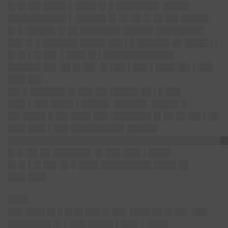
█▌█▌██▌████▌▌ ████ █▌█ ████████▌ █████
███████████▌▌ ██████ █▌██ ██ █▌██ ██▌█████▌
█▌█ ██████ █▌██ ████████ ██████ █████████▌
███ █▌█ ███████ █████ ███ ▌█ ██████▌██ ████▌▌▌
█▌█▌▌█▌██▌ ▌████ █▌▌██████████████
██████▌██▌ ██ █▌██▌ █▌███ ▌███ ▌████ ██▌▌███
███▌██▌
██▌█ ███████ █▌███ ██▌█████▌██ ▌█ ███
███▌▌███ ████▌▌█████▌ ██████▌ █████▌█
██▌████▌█ ██▌████ ███ ████████ █▌██ ██ ██▌▌██
███▌███▌▌███ ██████████▌██████
███████████████████████████████████████████
█▌█ ██▌██ ███████▌ █▌███ ███▌▌████▌
█▌█▌▌█▌██▌ █▌█ ████ ██████████ ████▌██
███▌███▌
████
███ ████ █▌█ █▌█▌███ █▌██▌ ████ ██ █▌██▌ ███
████████▌█▌▌ ███ █████ ▌███▌▌ ████