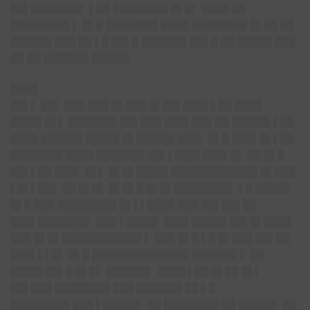
██▌███████▌ ▌██ ████████ █▌█▌ ████ ██
████████▌▌ █▌█ ███████▌████ ████████ █▌██ ██
██████ ███ ██ ▌█ ██▌█ ██████▌██▌█ ██ █████ ███
██ ██ ██████▌█████▌
████
██▌▌ ██▌ ███ ███ █▌███ █▌██▌███▌▌██ ████
████▌█▌▌ ███████ ██▌███ ███▌███ ██ █████▌▌██
████ ██████ █████ █▌█████▌███▌ █▌█ ███▌█▌▌██
███████▌████ ███████ ██▌▌███▌███▌█▌ ██ █▌█
██▌▌██ ███▌ █▌▌ █▌█▌████▌████████████▌█▌███
▌█▌▌██▌ ██ █▌█▌ █▌█▌█ █▌█▌████████▌ ▌█ █████
█▌█ ███ ████████▌█▌▌▌████ ███ ██▌██▌██
███▌███████▌ ███ ▌████▌ ███▌█████ ██▌█▌████
███ █▌█▌███████████▌▌ ███ █▌█ ▌█ █▌███ ██▌██
███▌▌▌█▌ █▌█ ██████████████ ██████▌▌ ██
████▌██▌█ █▌█▌ ██████▌ ████ ▌██ █▌██ █▌▌
██▌███ ████████ ███ ██████▌██ ▌█
████████▌███ ▌█████▌ ██ ████████ ██ █████▌ ██