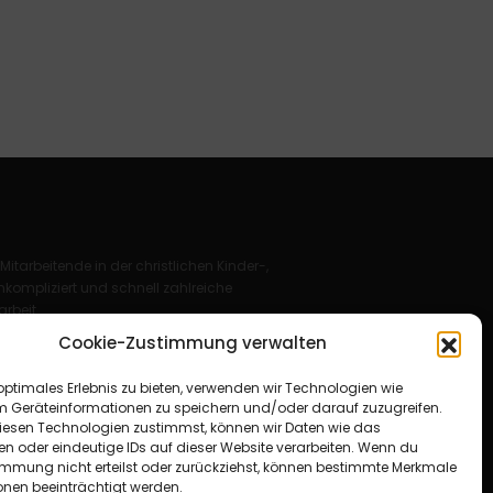
 Mitarbeitende in der christlichen Kinder-,
kompliziert und schnell zahlreiche
rbeit.
Cookie-Zustimmung verwalten
Deutschland e. V.
optimales Erlebnis zu bieten, verwenden wir Technologien wie
für Christus“ e. V.
m Geräteinformationen zu speichern und/oder darauf zuzugreifen.
esen Technologien zustimmst, können wir Daten wie das
en oder eindeutige IDs auf dieser Website verarbeiten. Wenn du
immung nicht erteilst oder zurückziehst, können bestimmte Merkmale
onen beeinträchtigt werden.