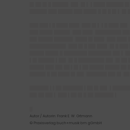
█▌██ █▌█ █████▌ ██▌ █▌▌ ▌████ ██████ █
██████ ███ █████ ███ ████▌█ █▌█ █▌▌ █▌
███ ███ ▌█ ████ ███▌ ███ █▌▌ ▌█ ███▌██
███ ████▌█████▌ ███ ███▌ █████████ ██
██▌█████ ██████▌ ████ █▌███▌ ███ ███▌
████████████▌ ███ █▌█ ██▌███▌ █▌█ ███
█████ ████▌█ ████████ ████████ ██▌▌ ██
▌█▌█████▌▌██▌ █▌█ █████████ ██▌ █▌██ 
█████ ███ ██▌██ ▌█▌▌██ █████ █████ ██ 
█████▌█ ██ ████ █▌██▌ ███████ ██▌█▌ ██
██████▌▌▌██ ███████ ▌██ █▌██▌ ▌██████
██▌██ ██▌▌ ███ ▌██ █▌█ ██ ██████▌▌
█
Autor / Autorin: Frank E. W. Ortmann
© Praxisverlag buch+musik bm gGmbH