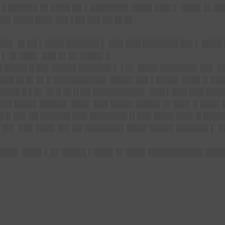
▌█ ██████ █▌████ ██ ▌███████▌ ████ ███▌▌ ████ █▌█
███ ████ ███▌██▌▌██ ██▌██ █▌█▌
▌ ██▌ █▌██ ▌████ ██████▌▌ ███ ███ ███████ ██▌▌ ████
▌▌ █▌███▌ ███ █▌█▌ ████▌█
█ ████▌█ ██▌█████ ██████▌▌ ▌█▌ ████ ███████▌██▌ █
 ███ █▌█▌█▌█ ██████████▌ ████▌██▌▌████▌ ███▌█ ███
███▌█ ▌█▌ █▌█ █▌█ ██ ██████████▌ ███ ▌███ ███ ███
███ ████▌█████▌ ███▌ ███ ████▌█████ █▌███▌█ ████
█▌█ ██▌██ ██████ ███ ███████▌█ ███ ████ ███▌█ ███
 ██▌ ███ ████ ██▌██ ████████ ████ █████ ██████▌▌ █
███▌ ████ ▌██ █████ ▌████ █▌████ ███████████ █████