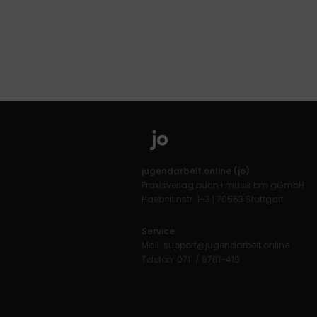
jugendarbeit.online (jo)
Praxisverlag buch+musik bm gGmbH
Haeberlinstr. 1–3 | 70563 Stuttgart
Service
Mail:
support@jugendarbeit.online
Telefon: 0711 / 9781-419