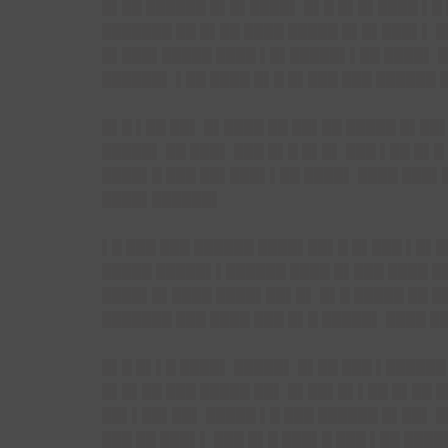
█▌██ ██████ █▌█▌████▌ █▌█ █▌█▌████ ▌█ 
███████ ██ █▌██ ████ █████ █▌█▌███▌▌ █
█▌███▌█████ ████ ▌█▌█████▌▌██ ████▌ █
██████▌ ▌██ ████ █▌█ █▌███ ███ ██████ 
█▌█ ▌██ ██▌ █▌████ ██ ██▌██ █████ █▌██
█████▌ ██ ███▌ ███ █▌█ █▌█▌ ███ ▌██ █▌
████▌█ ███ ██▌███▌▌██ ████▌ ████ ███▌
████▌██████▌
▌█ ███ ███ ██████ ████▌██▌█ █▌███ ▌█▌
█████ █████▌▌██████ ████ █▌███ ████ ██
████▌█▌████ ████▌██▌█▌ █▌█ █████ ██ █
███████ ███ ████ ███ █▌█ █████▌ ████ █
█▌█ █▌▌█ ████▌ █████▌ █▌██ ███ ▌██████
█▌█▌██ ███ █████ ██▌ █▌██▌█▌▌██ █▌██ █
██▌▌██▌██▌ █████ ▌█ ███ ██████ █▌██▌ █
███ ██ ███▌▌ ███ █▌█ ███▌█ ███ ▌██ ███