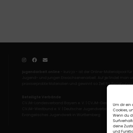
jugendarbeit.online
- kurz jo - ist der Online-Materialpool für
Jugend- und jungen Erwachsenenarbeit. Auf
jo
findet man un
praxiserprobte Materialien und gewinnt so Zeit für Beziehungsa
Beteiligte Verbände
CVJM-Landesverband Bayern e. V.
|
CVJM-Gesamtverband in 
Um dir ein 
CVJM-Westbund e. V.
|
Deutscher Jugendverband „Entschieden 
Cookies, u
Evangelisches Jugendwerk in Württemberg
Wenn du di
Surfverhalt
deine Zust
und Funkti