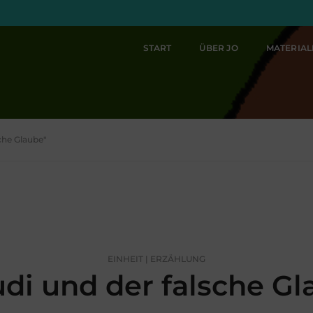
START
ÜBER JO
MATERIA
sche Glaube"
EINHEIT | ERZÄHLUNG
di und der falsche Gl