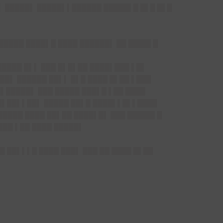
█▌ █████▌ █████▌▌██████ █████▌█ █▌█ █▌█
 █████ ████▌█ ████ ██████▌ ██ ████▌█
█████ █▌▌ ███ █▌█▌██ ████▌███ ▌█▌
██▌ ██████ ██▌▌ █▌█ ████ █▌██ ▌███
█▌█████▌ ███ █████ ███▌█ ▌██ ████
 █▌██▌▌██▌ █████ ██▌█ ████▌▌█▌▌████
██████ ████ ██▌██ ████▌█▌ ███ █████▌█
███ ▌██ ████ █████▌
 ██▌▌▌█ ████ ███▌ ███ ██ ████ █▌██