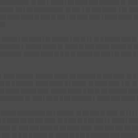
█████████▌ █▌██▌▌ ████ ▌██ ████ ███ ██████▌█▌ ███
████▌ ██ ▌██ █████████▌ █▌██▌ ▌█▌███ ████▌ ▌█▌ ██
██ ████ ████ █▌███ █▌██▌▌██ ███▌███▌▌████ ████▌██
██▌
▌ █████ ▌██ ████ ▌█▌█████▌▌██ █▌▌▌ █▌█ █████ ███ 
█ ██████▌▌ █████ ████▌█▌ ████ █▌███ ████▌█████ █▌
███████▌ █████ ████ █▌█ █▌█▌█████ ██ ███ ▌█▌███▌█ 
█▌ ███▌█████▌ █████▌████▌██ ██████ █▌███ ███▌ █▌█
█ █▌█ █████▌ ████ ████▌█ ▌████▌ █▌████ ███▌ ▌█▌ █
██ ████▌█████ ███▌ █████ ████▌█ ██ █▌██ ██████ ███
████████▌█▌ ███ ▌██ █▌█ ██ ██████▌▌ ████ ███ ████
 █████ █████████ ██ ▌█████▌ █▌██ ███ █▌███▌ █▌▌▌▌▌
▌█ ████ ██ ██ ██▌███▌ █▌█ ██▌█▌█ ██ ██▌▌▌ ████ ▌██
███▌█▌ ███ ███ ████ █▌██ ████ ███▌ ███ ███ ██▌██ ██
█▌██▌ █▌█ █▌█ ████▌█▌ ████ █▌█ █▌█ ██████ ███ █████