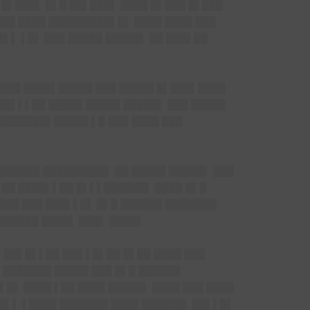
 █▌███▌ █▌█ ██▌███▌ ████ █▌███ █▌███
███ ████ █████████▌█▌ ████ ████ ███
▌▌ ▌█▌ ███ █████ █████▌ ██ ███▌██
█▌███ ████▌█████ ███ █████ █▌███▌████
███▌▌▌██ █████ █████ █████▌ ███ █████
███████▌█████ ▌█ ███ ████ ███
 ██████ █████████▌ ██ █████ █████▌ ███
▌██ ████▌▌██ █▌▌▌██████▌ ████ █▌█
███ ███ ███▌▌█▌ █▌█ ██████ ███████▌
▌██████ ████▌ ███▌ ████▌
 ██▌█▌▌██ ███ ▌█▌██ █▌██ ████ ███
█ ███████ █████ ███ █▌█ ██████
▌█▌ ████ ▌██ ████ █████▌ ████ ███ ████
 █▌▌ ▌████ ███████ ████ ██████▌ ██▌▌█▌