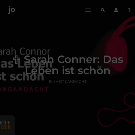
toggle
navigation
Sarah Conner: Das
Leben ist schön
EINHEIT | ANDACHT