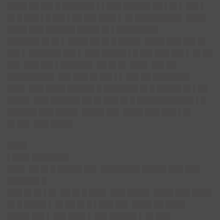
████ ██ ██▌█ ██████▌▌▌███ █████▌██ ▌█▌▌ ██▌▌
█▌█ ███ ▌█ ██▌▌██ ██▌███▌▌ █▌█████████▌ ████
████ ███ ██████ ████▌█▌▌████████▌
██████▌█▌█▌▌ ████ ██ █▌█ ████▌ ████ ███ ██▌█▌
██▌▌ ██████▌██▌▌ ███ █████ ▌█ ██▌███ ██▌▌ █▌██
██▌ ███ ██▌▌██████▌ ██ █▌█▌ ███▌ ██▌██
█████████▌ ██▌███ █▌██▌▌▌ ██▌██ ███████▌
███▌ ███ ████ █████▌█ ███████ █▌█ █████ █▌▌██
████▌ ███ ██████ ██ █▌███ █▌█ ███████████▌▌█
██████ ███ ████▌ ████▌██▌ ████ ███ ███ ▌█▌
█▌██▌ ███ ████▌
████
▌███▌███████▌
███▌ ██ █▌█ █████ ██▌ ████████ █████ ███ ███
██████▌█
███ █▌█▌▌█▌ ██ █▌█ ███▌ ███ ████▌ ████ ███ ████
█▌█ ████▌▌ █▌██ █▌█ ▌███ ██▌ ████ ██ ████
████▌██▌▌ ██▌███▌▌ ██▌█████▌▌ █▌███