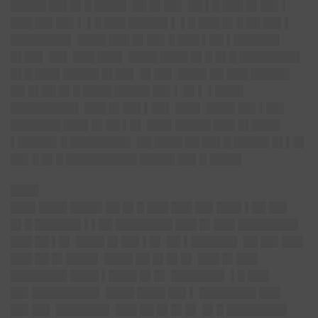
█████ ██▌█▌█ ████▌ ██ █▌██▌ ██ ▌█ ███ █▌██▌▌
███ ██▌██▌▌ ▌█ ███ █████▌▌ ▌█ ███ █▌█ ██ ██▌▌
████████▌ ████ ███ █▌██▌█ ███ ▌██ ▌██████▌
█▌██▌ ██▌ ███ ███▌ ████ ████ █▌█ █▌█ ████████▌
█▌█ ███▌█████ █▌██▌ █▌██▌ ████ ██ ███ █████▌
██ █▌██ █▌█ ████ █████ ██▌▌ █▌▌ ▌████
█████████▌ ███ █▌██▌▌██▌ ███▌ ████ ██▌▌██▌
███████ ███▌█▌██ ▌█▌ ███▌█████ ███ █▌████
▌█████▌█ ████████▌ ██ ████ ██ ██▌█ █████ █▌▌█▌
██▌█ █▌█ ██████████ █████ ██▌█ ████▌
████
███▌████ ████▌██ █▌█ ███ ███ ██▌███▌▌██ ██▌
█▌█ ██████▌▌▌██ ████████ ███ █▌███ ████████▌
███ ██ ▌█▌ ████ █▌██▌▌█▌ ██ ▌██████▌ ██ ██▌███
███ ██ █▌████▌ ████ ██ █▌█▌█▌ ███ █▌███
████████ ████ ▌████ █▌█▌ ███████▌ ▌█ ███
██▌█████████▌ ████ ████ ██▌▌ ████████ ███
██▌██▌ ███████▌ ███ ██ █▌█▌█▌ █▌█ ████████▌