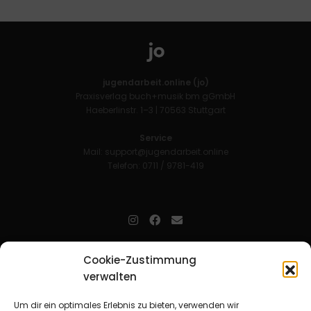
jugendarbeit.online (jo)
Praxisverlag buch+musik bm gGmbH
Haeberlinstr. 1–3 | 70563 Stuttgart
Service
Mail:
support@jugendarbeit.online
Telefon: 0711 / 9781-419
jugendarbeit.online
- kurz jo - ist der Online-Materialpool für
Cookie-Zustimmung
Mitarbeitende in der christlichen Kinder-, Jugend- und jungen
verwalten
Erwachsenenarbeit. Auf
jo
findet man unkompliziert und schnell
zahlreiche praxiserprobte Materialien und gewinnt so Zeit für
Beziehungsarbeit.
Um dir ein optimales Erlebnis zu bieten, verwenden wir