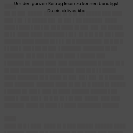
████
██ █▌██▌ █████ ██████ █▌█ █▌██ █████ ███ ███▌
███ ▌█▌ ▌█ █████ ██▌ █▌██▌▌██ ██████▌ ████
███▌▌███▌▌██ ▌█▌ █▌█ ████ █▌██▌ ██▌ ██ █████
█▌▌▌ ████ ████ ███████ ▌█▌▌ █▌█ █▌█ █▌██ ▌███
█████▌████ ████▌█▌▌▌▌ █▌█ ████████▌ █▌█ █▌█
▌▌██▌▌ ██▌▌██ █▌██▌ ▌██████▌ ███████ █▌██
██████▌ █▌█ ██▌▌██ ██▌███▌ ▌█████ ███
▌█████▌█▌ ████ ███▌ ███ █████████▌█ ████ █▌█
█▌███ ████████ ███▌▌████▌ ███ █▌█ ▌▌████▌
████ ███████ █▌█ ████ █▌██▌ ██ ▌██▌ █▌█ █████
███ ██████▌ ██████ ████ █▌██ █▌█ ████ █▌█████
▌████▌█▌ ██▌▌ ███ █▌████ ██████ █████▌▌██
███▌▌ ███ ██▌▌ █▌█ █▌█▌▌█▌██▌ ████▌ ███ ███
██████▌ ████ █▌████ ▌▌████ ████████ █████▌
████
████ █▌█ ▌███▌ ████ █▌█ ███ █████▌██████ ████