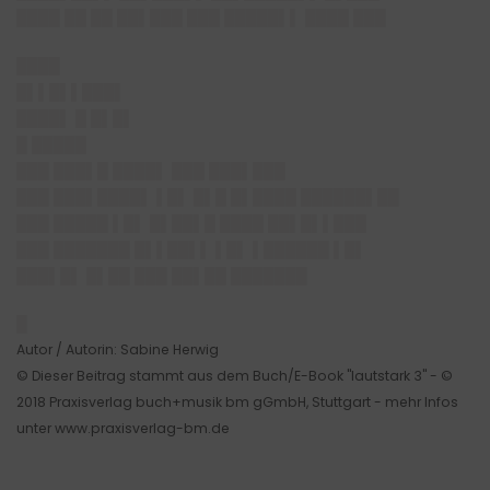
████ ██ ██ ██▌███ ███ █████▌▌ ████ ███
████
█▌▌█▌▌███▌
████▌ █ █▌█▌
█ █████
███ ███▌█ ████▌ ███ ███▌███
███ ███▌████▌ ▌█▌ █▌█ █▌████ ██████▌██
███ █████ ▌█▌ █▌██▌█ ████ ██▌█▌▌███
███ ███████ █▌▌██▌▌ ▌█▌ ▌██████ ▌█▌
███▌█▌ █▌██ ███ ██▌██ ███████
█
Autor / Autorin: Sabine Herwig
© Dieser Beitrag stammt aus dem Buch/E-Book "lautstark 3" - ©
2018 Praxisverlag buch+musik bm gGmbH, Stuttgart - mehr Infos
unter www.praxisverlag-bm.de