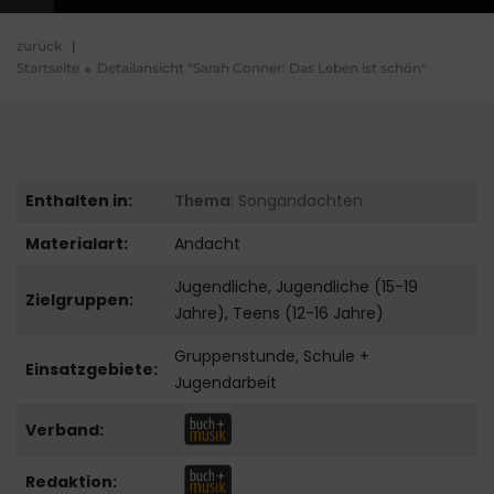
zurück
|
Startseite
Detailansicht "Sarah Conner: Das Leben ist schön"
Enthalten in:
Thema
: Songandachten
Materialart:
Andacht
Jugendliche, Jugendliche (15-19
Zielgruppen:
Jahre), Teens (12-16 Jahre)
Gruppenstunde, Schule +
Einsatzgebiete:
Jugendarbeit
Verband:
Redaktion: