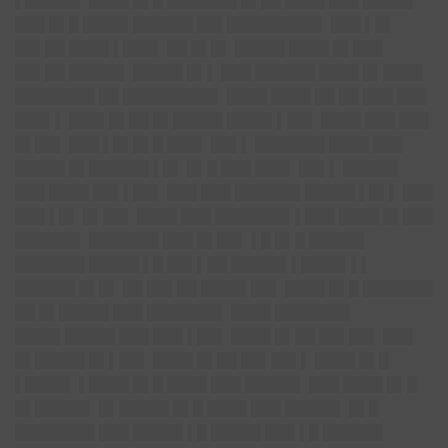
▌█████▌ ████ █▌█ ███████ █▌██ ████ ███ █████
███ █▌█ ████▌██████ ██▌█████████▌ ███ ▌█▌
██▌██ ████ ▌███▌ ██ █▌█▌ █████ ████ █▌███
██▌██ █████▌ █████ █▌▌ ███ ██████ ████ █▌████
████████ ██ █████████▌ ████ ████ ██ ██ ███ ███
███▌▌ ███▌█▌██ █▌█████ ████▌▌██▌ ████ ███ ███
█▌██▌ ███ ▌█▌█▌█ ███▌ ██▌▌ ███████ ████ ███
█████ █▌██████ ▌█▌ █▌█ ███ ███▌ ██▌▌ █████▌
███ ████ ██▌▌██▌ ███ ███ ██████▌█████ ▌█▌▌ ███
███ ▌█▌ █▌██▌ ████ ███ ███████▌▌███ ████ █▌███
██████▌ ███████ ███ █▌██▌ ▌█ █▌█ █████▌
███████ █████ ▌█ ██▌▌██ █████▌▌████▌▌▌
██████ █▌█▌ ██ ██▌██ ████▌██▌ ████ █▌█ ███████
██ █▌█████ ███ ███████▌ ████ ███████▌
████▌█████ ███ ███ ▌██▌ ████ █▌██ ██▌██▌ ███
█▌█████ █▌▌██▌ ████ █▌██ ██▌██▌▌ ████ █▌█
▌████▌ ▌████ █▌█ ████ ███ █████▌ ███ ████ █▌█
█▌█████▌ █▌█████ █▌█ ████ ███ █████▌ █▌█
████████ ███ █████ ▌█ █████ ███ ▌█ ██████