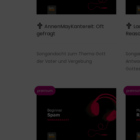
AnnenMayKantereit: Oft
Lad
gefragt
Reas
Songandacht zum Thema Gott
Songa
der Vater und Vergebung
Antwo
Gotte