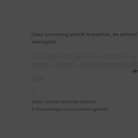
Diese Sammlung enthält Andachten, die anhand 
verknüpfen.
█▌███ ████▌███ ██▌███▌▌ ██████▌██▌ █
██████▌▌████ █▌▌ █▌██████▌███▌▌██ ██
████
█
Autor / Autorin: Dorothea Zarbock
© Praxisverlag buch+musik bm gGmbH