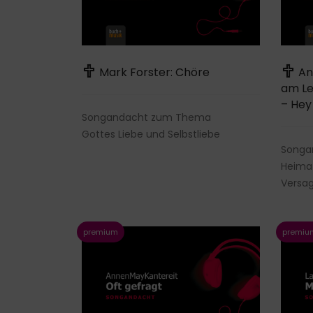
Mark Forster: Chöre
An
am Le
– Hey
Songandacht zum Thema
Gottes Liebe und Selbstliebe
Songa
Heima
Versa