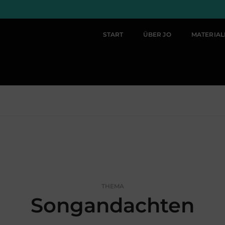
START
ÜBER JO
MATERIA
THEMA
Songandachten