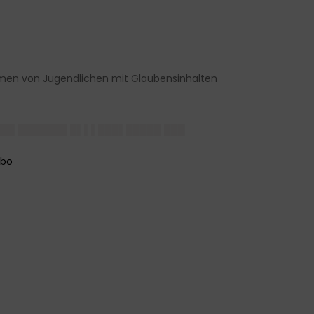
men von Jugendlichen mit Glaubensinhalten
███▌███████ █▌▌▌███▌█████ ███