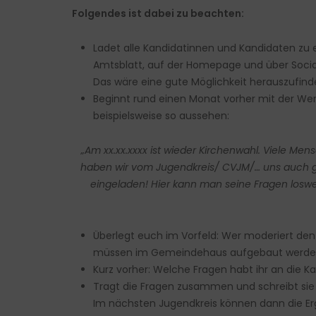
Folgendes ist dabei zu beachten:
Ladet alle Kandidatinnen und Kandidaten zu e
Amtsblatt, auf der Homepage und über Social
Das wäre eine gute Möglichkeit herauszufinde
Beginnt rund einen Monat vorher mit der We
beispielsweise so aussehen:
„Am xx.xx.xxxx ist wieder Kirchenwahl. Viele M
haben wir vom Jugendkreis/ CVJM/… uns auch g
eingeladen! Hier kann man seine Fragen loswe
Überlegt euch im Vorfeld: Wer moderiert de
müssen im Gemeindehaus aufgebaut werden?
Kurz vorher: Welche Fragen habt ihr an die K
Tragt die Fragen zusammen und schreibt sie a
Im nächsten Jugendkreis können dann die 