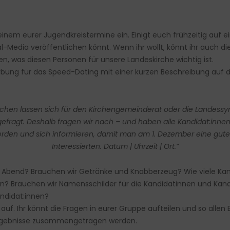
inem eurer Jugendkreistermine ein. Einigt euch frühzeitig auf e
-Media veröffentlichen könnt. Wenn ihr wollt, könnt ihr auch di
n, was diesen Personen für unsere Landeskirche wichtig ist.
rbung für das Speed-Dating mit einer kurzen Beschreibung auf
enschen lassen sich für den Kirchengemeinderat oder die Landess
efragt. Deshalb fragen wir nach – und haben alle Kandidat:in
rden und sich informieren, damit man am 1. Dezember eine gute W
Interessierten. Datum | Uhrzeit | Ort.“
n Abend? Brauchen wir Getränke und Knabberzeug? Wie viele Kan
 Brauchen wir Namensschilder für die Kandidatinnen und Kan
andidat:innen?
uf. Ihr könnt die Fragen in eurer Gruppe aufteilen und so allen
Ergebnisse zusammengetragen werden.