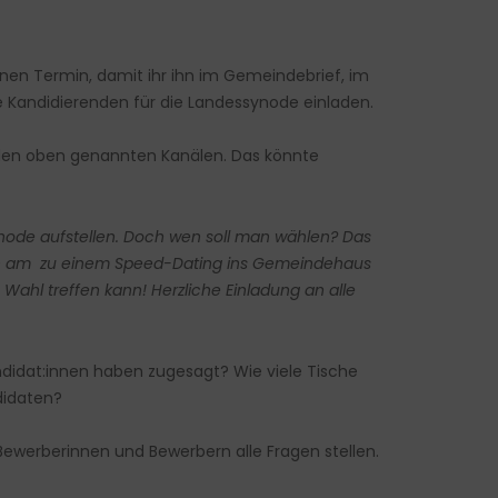
inen Termin, damit ihr ihn im Gemeindebrief, im
e Kandidierenden für die Landessynode einladen.
 den oben genannten Kanälen. Das könnte
ynode aufstellen. Doch wen soll man wählen? Das
nen am zu einem Speed-Dating ins Gemeindehaus
ahl treffen kann! Herzliche Einladung an alle
didat:innen haben zugesagt? Wie viele Tische
didaten?
 Bewerberinnen und Bewerbern alle Fragen stellen.