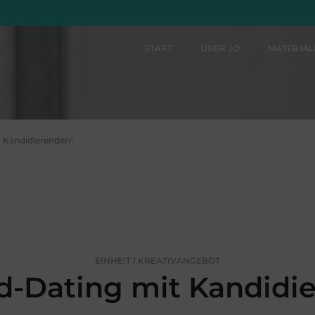
START
ÜBER JO
MATERIA
t Kandidierenden"
EINHEIT | KREATIVANGEBOT
-Dating mit Kandidi