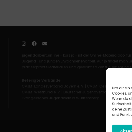
jugendarbeit.online
- kurz jo - ist der Online-Materialpool für
Jugend- und jungen Erwachsenenarbeit. Auf
jo
findet man un
praxiserprobte Materialien und gewinnt so Zeit für Beziehungsa
Beteiligte Verbände
CVJM-Landesverband Bayern e. V.
|
CVJM-Gesamtverband in 
Um dir ein 
CVJM-Westbund e. V.
|
Deutscher Jugendverband „Entschieden 
Cookies, u
Evangelisches Jugendwerk in Württemberg
Wenn du di
Surfverhalt
deine Zust
und Funkti
Akzep