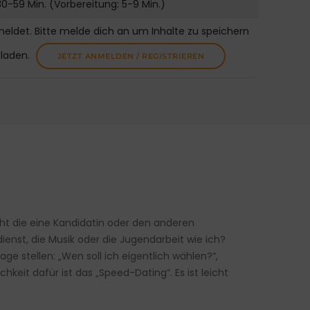
30-59 Min. (Vorbereitung: 5-9 Min.)
meldet. Bitte melde dich an um Inhalte zu speichern
uladen.
JETZT ANMELDEN / REGISTRIEREN
icht die eine Kandidatin oder den anderen
enst, die Musik oder die Jugendarbeit wie ich?
age stellen: „Wen soll ich eigentlich wählen?“,
keit dafür ist das „Speed-Dating“. Es ist leicht