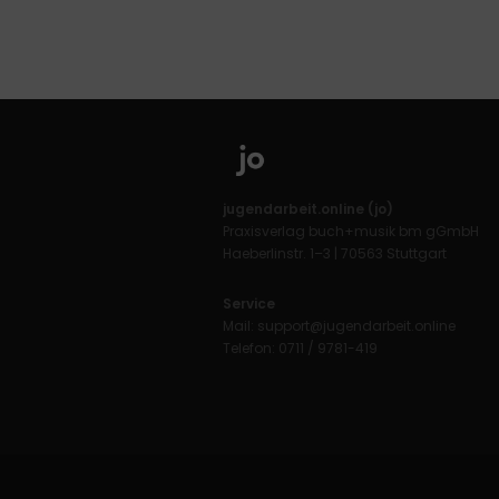
jugendarbeit.online (jo)
Praxisverlag buch+musik bm gGmbH
Haeberlinstr. 1–3 | 70563 Stuttgart
Service
Mail:
support@jugendarbeit.online
Telefon: 0711 / 9781-419