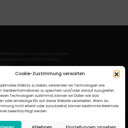
 Mitarbeitende in der christlichen Kinder-,
kompliziert und schnell zahlreiche
rbeit.
Cookie-Zustimmung verwalten
Deutschland e. V.
optimales Erlebnis zu bieten, verwenden wir Technologien wie
für Christus“ e. V.
m Geräteinformationen zu speichern und/oder darauf zuzugreifen.
esen Technologien zustimmst, können wir Daten wie das
en oder eindeutige IDs auf dieser Website verarbeiten. Wenn du
immung nicht erteilst oder zurückziehst, können bestimmte Merkmale
onen beeinträchtigt werden.
tieren
Ablehnen
Einstellungen ansehen